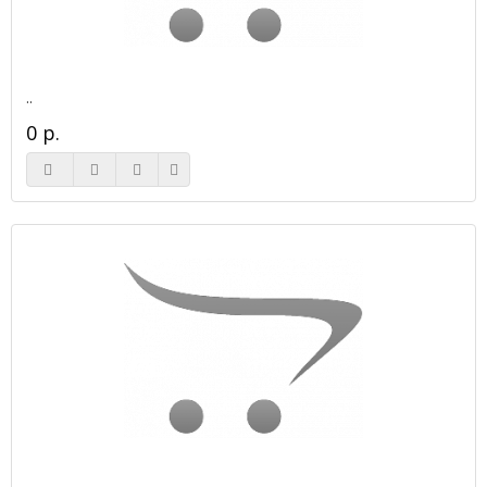
..
0 р.