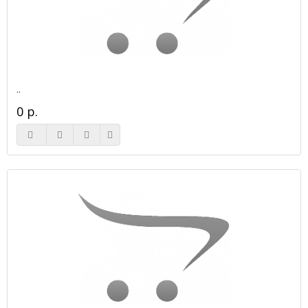
..
0 р.