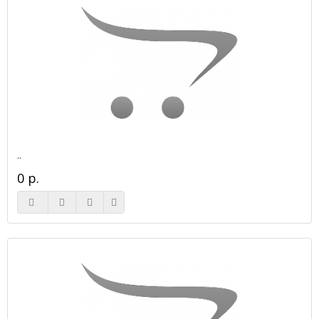
..
0 р.