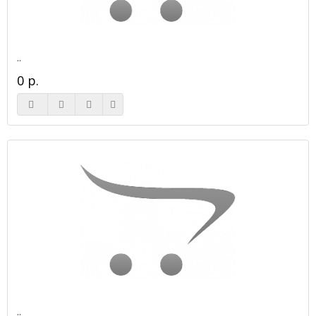
..
0 р.
..