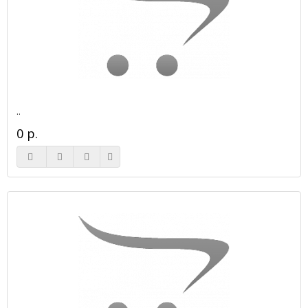
..
0 р.