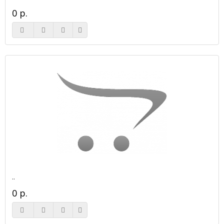
0 р.
..
0 р.