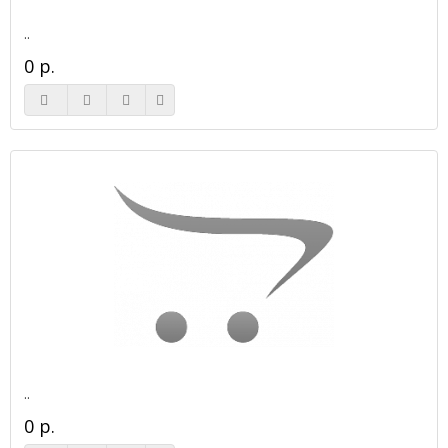
..
0 р.
..
0 р.