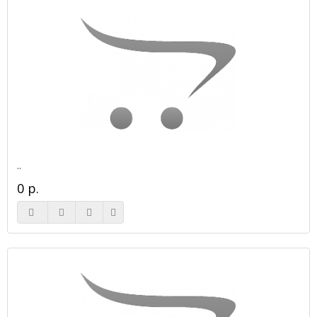
..
0 р.