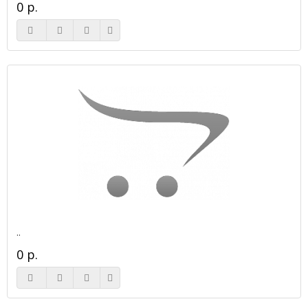
0 р.
..
0 р.