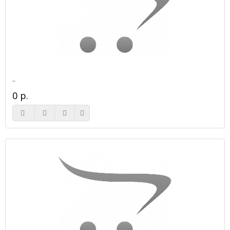
..
0 р.