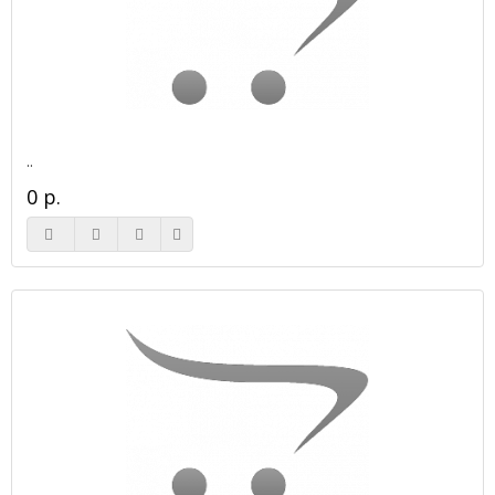
..
0 р.