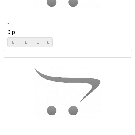
..
0 р.
..