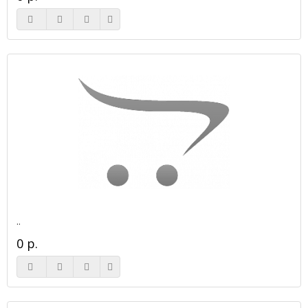
..
0 р.