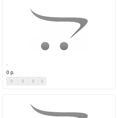
..
0 р.