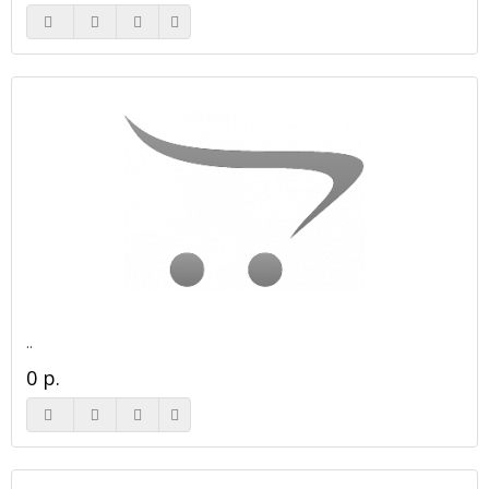
..
0 р.