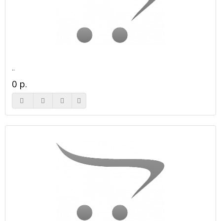
..
0 р.