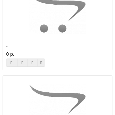
..
0 р.