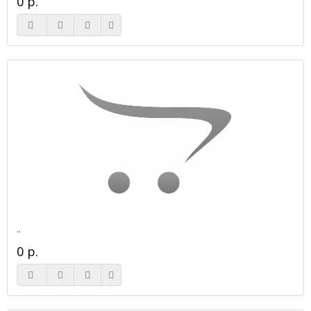
0 р.
..
0 р.