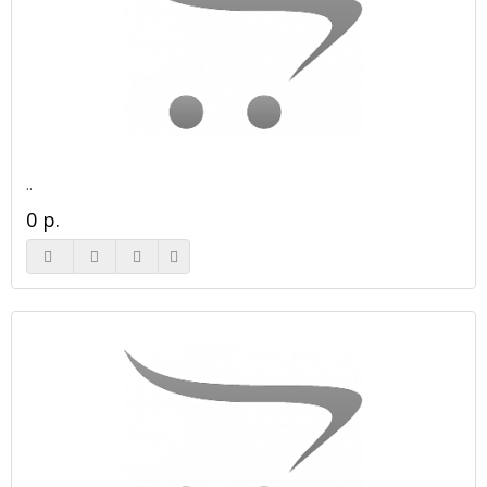
..
0 р.