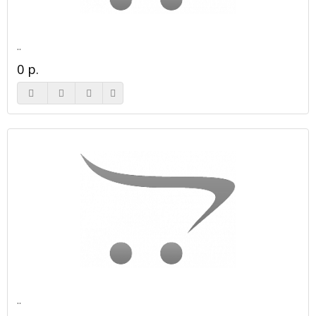
..
0 р.
..