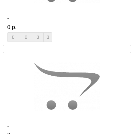
..
0 р.
..