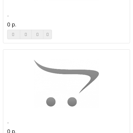
..
0 р.
..
0 р.