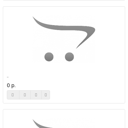
..
0 р.