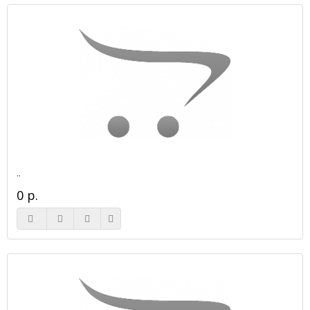
..
0 р.