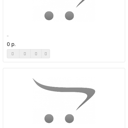
..
0 р.