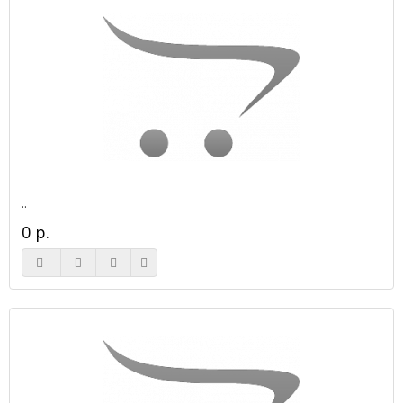
..
0 р.