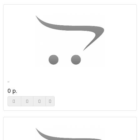
..
0 р.