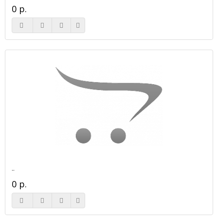
0 р.
..
0 р.