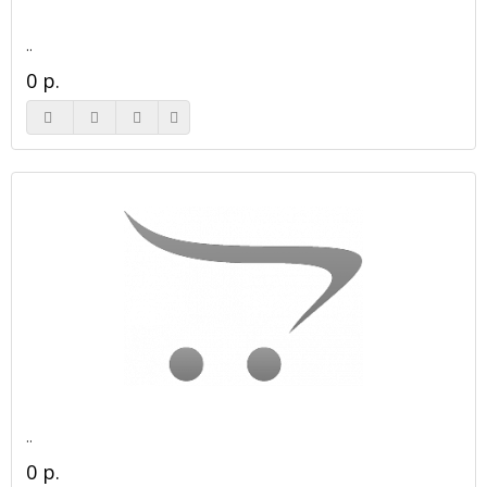
..
0 р.
..
0 р.