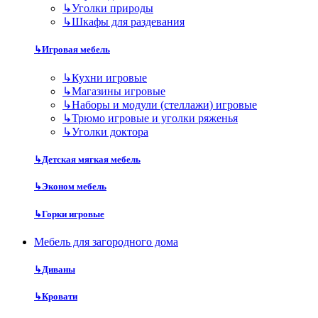
↳
Уголки природы
↳
Шкафы для раздевания
↳
Игровая мебель
↳
Кухни игровые
↳
Магазины игровые
↳
Наборы и модули (стеллажи) игровые
↳
Трюмо игровые и уголки ряженья
↳
Уголки доктора
↳
Детская мягкая мебель
↳
Эконом мебель
↳
Горки игровые
Мебель для загородного дома
↳
Диваны
↳
Кровати