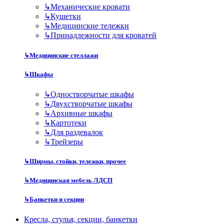
↳
Механические кровати
↳
Кушетки
↳
Медицинские тележки
↳
Принадлежности для кроватей
↳
Медицинские стеллажи
↳
Шкафы
↳
Одностворчатые шкафы
↳
Двухстворчатые шкафы
↳
Архивные шкафы
↳
Картотеки
↳
Для раздевалок
↳
Трейзеры
↳
Ширмы, стойки, тележки, прочее
↳
Медицинская мебель ЛДСП
↳
Банкетки и секции
Кресла, стулья, секции, банкетки