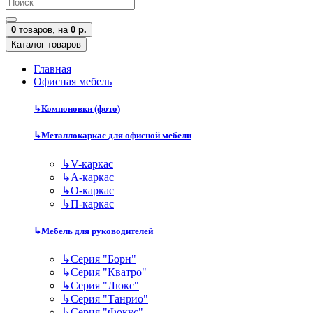
0
товаров,
на
0 р.
Каталог товаров
Главная
Офисная мебель
↳
Компоновки (фото)
↳
Металлокаркас для офисной мебели
↳
V-каркас
↳
А-каркас
↳
О-каркас
↳
П-каркас
↳
Мебель для руководителей
↳
Серия "Борн"
↳
Серия "Кватро"
↳
Серия "Люкс"
↳
Серия "Танрио"
↳
Серия "Фокус"