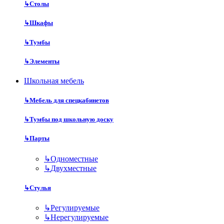
↳
Столы
↳
Шкафы
↳
Тумбы
↳
Элементы
Школьная мебель
↳
Мебель для спецкабинетов
↳
Тумбы под школьную доску
↳
Парты
↳
Одноместные
↳
Двухместные
↳
Стулья
↳
Регулируемые
↳
Нерегулируемые