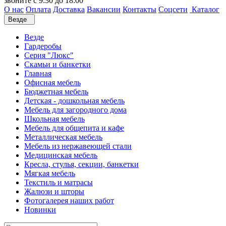
звоните с 9:30 до 18:00
О нас
Оплата
Доставка
Вакансии
Контакты
Соцсети
Каталог
Везде
Везде
Гардеробы
Серия "Люкс"
Скамьи и банкетки
Главная
Офисная мебель
Бюджетная мебель
Детская - дошкольная мебель
Мебель для загородного дома
Школьная мебель
Мебель для общепита и кафе
Металлическая мебель
Мебель из нержавеющей стали
Медицинская мебель
Кресла, стулья, секции, банкетки
Мягкая мебель
Текстиль и матрасы
Жалюзи и шторы
Фотогалерея наших работ
Новинки