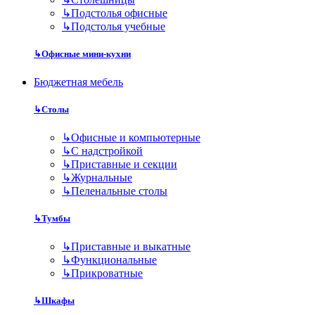
↳
Подстолья офисные
↳
Подстолья учебные
↳
Офисные мини-кухни
Бюджетная мебель
↳
Столы
↳
Офисные и компьютерные
↳
С надстройкой
↳
Приставные и секции
↳
Журнальные
↳
Пеленальные столы
↳
Тумбы
↳
Приставные и выкатные
↳
Функциональные
↳
Прикроватные
↳
Шкафы