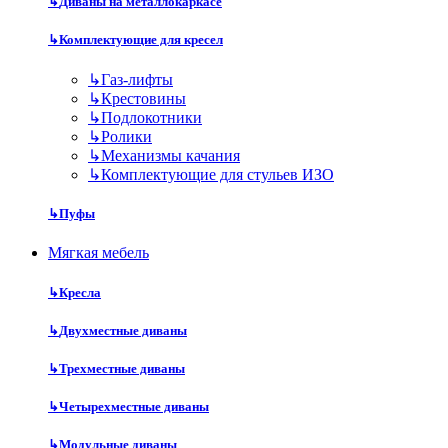
↳
Диваны на металлокаркасе
↳
Комплектующие для кресел
↳
Газ-лифты
↳
Крестовины
↳
Подлокотники
↳
Ролики
↳
Механизмы качания
↳
Комплектующие для стульев ИЗО
↳
Пуфы
Мягкая мебель
↳
Кресла
↳
Двухместные диваны
↳
Трехместные диваны
↳
Четырехместные диваны
↳
Модульные диваны