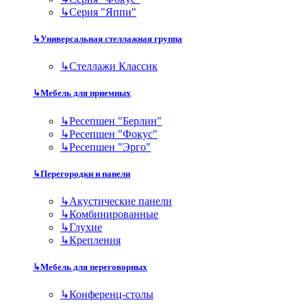
↳
Серия "Яппи"
↳
Универсальная стеллажная группа
↳
Стеллажи Классик
↳
Мебель для приемных
↳
Ресепшен "Берлин"
↳
Ресепшен "Фокус"
↳
Ресепшен "Эрго"
↳
Перегородки и панели
↳
Акустические панели
↳
Комбинированные
↳
Глухие
↳
Крепления
↳
Мебель для переговорных
↳
Конференц-столы