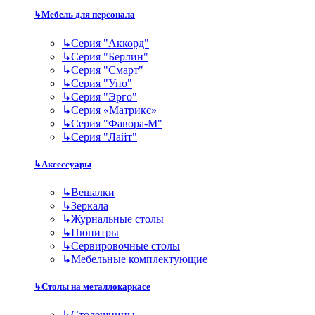
↳
Мебель для персонала
↳
Серия "Аккорд"
↳
Серия "Берлин"
↳
Серия "Смарт"
↳
Серия "Уно"
↳
Серия "Эрго"
↳
Серия «Матрикс»
↳
Серия "Фавора-М"
↳
Серия "Лайт"
↳
Аксессуары
↳
Вешалки
↳
Зеркала
↳
Журнальные столы
↳
Пюпитры
↳
Сервировочные столы
↳
Мебельные комплектующие
↳
Столы на металлокаркасе
↳
Столешницы