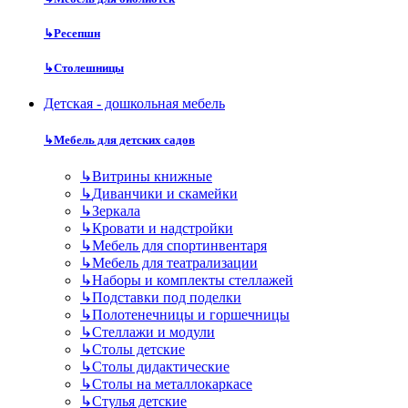
↳
Ресепшн
↳
Столешницы
Детская - дошкольная мебель
↳
Мебель для детских садов
↳
Витрины книжные
↳
Диванчики и скамейки
↳
Зеркала
↳
Кровати и надстройки
↳
Мебель для спортинвентаря
↳
Мебель для театрализации
↳
Наборы и комплекты стеллажей
↳
Подставки под поделки
↳
Полотенечницы и горшечницы
↳
Стеллажи и модули
↳
Столы детские
↳
Столы дидактические
↳
Столы на металлокаркасе
↳
Стулья детские