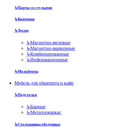
↳
Парты со стульями
↳
Конторки
↳
Доски
↳
Магнитно-меловые
↳
Магнитно-маркерные
↳
Комбинированные
↳
Информационные
↳
Мольберты
Мебель для общепита и кафе
↳
Подстолья
↳
Барные
↳
Металлокаркас
↳
Столешницы обеденные