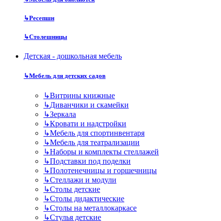
↳
Ресепшн
↳
Столешницы
Детская - дошкольная мебель
↳
Мебель для детских садов
↳
Витрины книжные
↳
Диванчики и скамейки
↳
Зеркала
↳
Кровати и надстройки
↳
Мебель для спортинвентаря
↳
Мебель для театрализации
↳
Наборы и комплекты стеллажей
↳
Подставки под поделки
↳
Полотенечницы и горшечницы
↳
Стеллажи и модули
↳
Столы детские
↳
Столы дидактические
↳
Столы на металлокаркасе
↳
Стулья детские