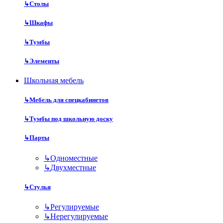
↳
Столы
↳
Шкафы
↳
Тумбы
↳
Элементы
Школьная мебель
↳
Мебель для спецкабинетов
↳
Тумбы под школьную доску
↳
Парты
↳
Одноместные
↳
Двухместные
↳
Стулья
↳
Регулируемые
↳
Нерегулируемые