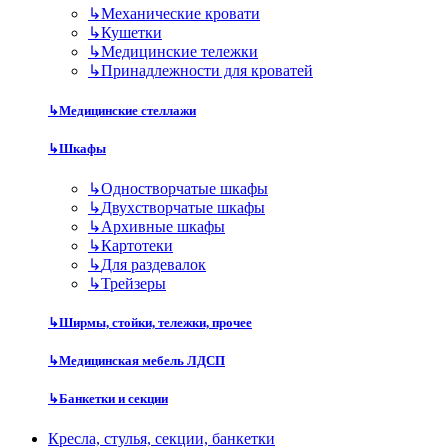
↳
Механические кровати
↳
Кушетки
↳
Медицинские тележки
↳
Принадлежности для кроватей
↳
Медицинские стеллажи
↳
Шкафы
↳
Одностворчатые шкафы
↳
Двухстворчатые шкафы
↳
Архивные шкафы
↳
Картотеки
↳
Для раздевалок
↳
Трейзеры
↳
Ширмы, стойки, тележки, прочее
↳
Медицинская мебель ЛДСП
↳
Банкетки и секции
Кресла, стулья, секции, банкетки