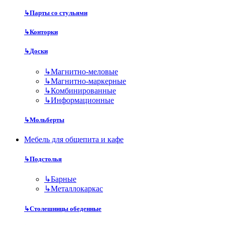
↳
Парты со стульями
↳
Конторки
↳
Доски
↳
Магнитно-меловые
↳
Магнитно-маркерные
↳
Комбинированные
↳
Информационные
↳
Мольберты
Мебель для общепита и кафе
↳
Подстолья
↳
Барные
↳
Металлокаркас
↳
Столешницы обеденные