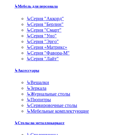
↳
Мебель для персонала
↳
Серия "Аккорд"
↳
Серия "Берлин"
↳
Серия "Смарт"
↳
Серия "Уно"
↳
Серия "Эрго"
↳
Серия «Матрикс»
↳
Серия "Фавора-М"
↳
Серия "Лайт"
↳
Аксессуары
↳
Вешалки
↳
Зеркала
↳
Журнальные столы
↳
Пюпитры
↳
Сервировочные столы
↳
Мебельные комплектующие
↳
Столы на металлокаркасе
↳
Столешницы