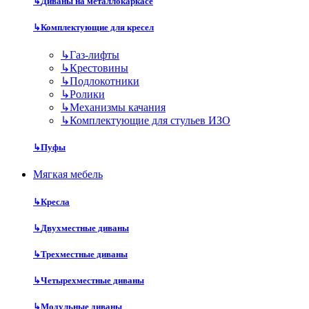
↳
Диваны на металлокаркасе
↳
Комплектующие для кресел
↳
Газ-лифты
↳
Крестовины
↳
Подлокотники
↳
Ролики
↳
Механизмы качания
↳
Комплектующие для стульев ИЗО
↳
Пуфы
Мягкая мебель
↳
Кресла
↳
Двухместные диваны
↳
Трехместные диваны
↳
Четырехместные диваны
↳
Модульные диваны