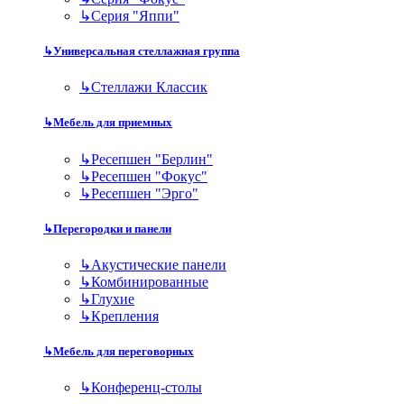
↳
Серия "Яппи"
↳
Универсальная стеллажная группа
↳
Стеллажи Классик
↳
Мебель для приемных
↳
Ресепшен "Берлин"
↳
Ресепшен "Фокус"
↳
Ресепшен "Эрго"
↳
Перегородки и панели
↳
Акустические панели
↳
Комбинированные
↳
Глухие
↳
Крепления
↳
Мебель для переговорных
↳
Конференц-столы