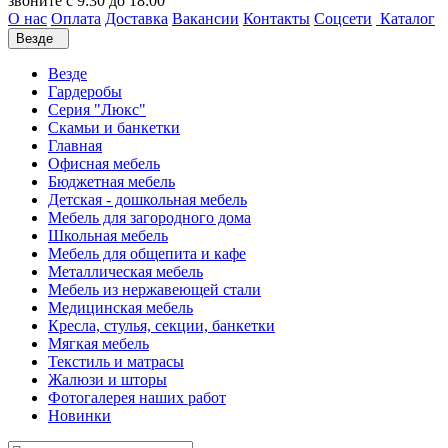
звоните с 9:30 до 18:00
О нас
Оплата
Доставка
Вакансии
Контакты
Соцсети
Каталог
Везде
Везде
Гардеробы
Серия "Люкс"
Скамьи и банкетки
Главная
Офисная мебель
Бюджетная мебель
Детская - дошкольная мебель
Мебель для загородного дома
Школьная мебель
Мебель для общепита и кафе
Металлическая мебель
Мебель из нержавеющей стали
Медицинская мебель
Кресла, стулья, секции, банкетки
Мягкая мебель
Текстиль и матрасы
Жалюзи и шторы
Фотогалерея наших работ
Новинки