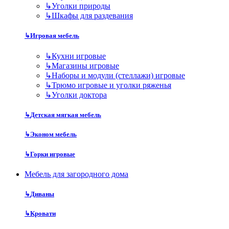
↳
Уголки природы
↳
Шкафы для раздевания
↳
Игровая мебель
↳
Кухни игровые
↳
Магазины игровые
↳
Наборы и модули (стеллажи) игровые
↳
Трюмо игровые и уголки ряженья
↳
Уголки доктора
↳
Детская мягкая мебель
↳
Эконом мебель
↳
Горки игровые
Мебель для загородного дома
↳
Диваны
↳
Кровати