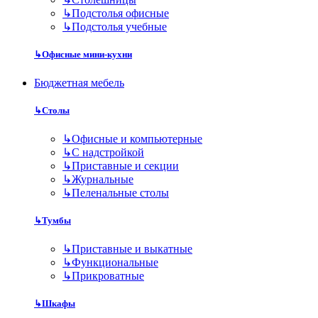
↳
Подстолья офисные
↳
Подстолья учебные
↳
Офисные мини-кухни
Бюджетная мебель
↳
Столы
↳
Офисные и компьютерные
↳
С надстройкой
↳
Приставные и секции
↳
Журнальные
↳
Пеленальные столы
↳
Тумбы
↳
Приставные и выкатные
↳
Функциональные
↳
Прикроватные
↳
Шкафы