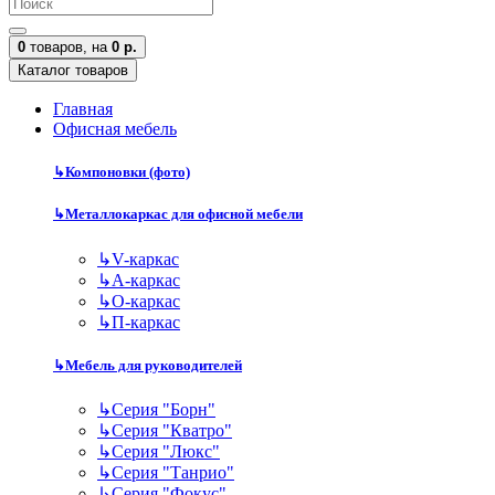
0
товаров,
на
0 р.
Каталог товаров
Главная
Офисная мебель
↳
Компоновки (фото)
↳
Металлокаркас для офисной мебели
↳
V-каркас
↳
А-каркас
↳
О-каркас
↳
П-каркас
↳
Мебель для руководителей
↳
Серия "Борн"
↳
Серия "Кватро"
↳
Серия "Люкс"
↳
Серия "Танрио"
↳
Серия "Фокус"