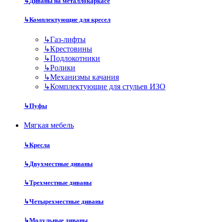
↳
Диваны на металлокаркасе
↳
Комплектующие для кресел
↳
Газ-лифты
↳
Крестовины
↳
Подлокотники
↳
Ролики
↳
Механизмы качания
↳
Комплектующие для стульев ИЗО
↳
Пуфы
Мягкая мебель
↳
Кресла
↳
Двухместные диваны
↳
Трехместные диваны
↳
Четырехместные диваны
↳
Модульные диваны