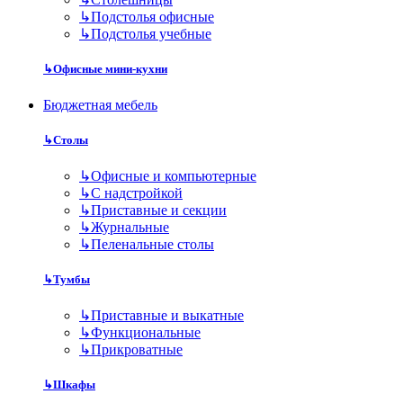
↳
Подстолья офисные
↳
Подстолья учебные
↳
Офисные мини-кухни
Бюджетная мебель
↳
Столы
↳
Офисные и компьютерные
↳
С надстройкой
↳
Приставные и секции
↳
Журнальные
↳
Пеленальные столы
↳
Тумбы
↳
Приставные и выкатные
↳
Функциональные
↳
Прикроватные
↳
Шкафы