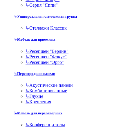
↳
Серия "Яппи"
↳
Универсальная стеллажная группа
↳
Стеллажи Классик
↳
Мебель для приемных
↳
Ресепшен "Берлин"
↳
Ресепшен "Фокус"
↳
Ресепшен "Эрго"
↳
Перегородки и панели
↳
Акустические панели
↳
Комбинированные
↳
Глухие
↳
Крепления
↳
Мебель для переговорных
↳
Конференц-столы