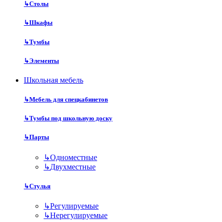
↳
Столы
↳
Шкафы
↳
Тумбы
↳
Элементы
Школьная мебель
↳
Мебель для спецкабинетов
↳
Тумбы под школьную доску
↳
Парты
↳
Одноместные
↳
Двухместные
↳
Стулья
↳
Регулируемые
↳
Нерегулируемые