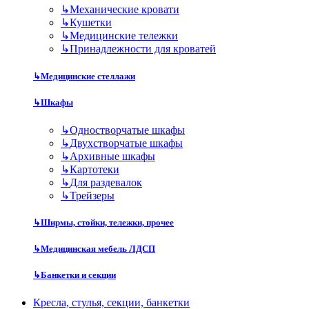
↳
Механические кровати
↳
Кушетки
↳
Медицинские тележки
↳
Принадлежности для кроватей
↳
Медицинские стеллажи
↳
Шкафы
↳
Одностворчатые шкафы
↳
Двухстворчатые шкафы
↳
Архивные шкафы
↳
Картотеки
↳
Для раздевалок
↳
Трейзеры
↳
Ширмы, стойки, тележки, прочее
↳
Медицинская мебель ЛДСП
↳
Банкетки и секции
Кресла, стулья, секции, банкетки