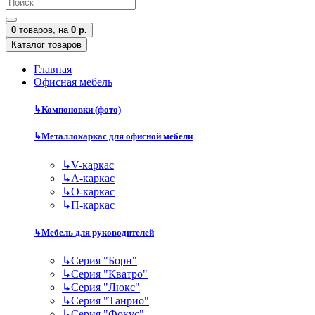
0
товаров,
на
0 р.
Каталог товаров
Главная
Офисная мебель
↳
Компоновки (фото)
↳
Металлокаркас для офисной мебели
↳
V-каркас
↳
А-каркас
↳
О-каркас
↳
П-каркас
↳
Мебель для руководителей
↳
Серия "Борн"
↳
Серия "Кватро"
↳
Серия "Люкс"
↳
Серия "Танрио"
↳
Серия "Фокус"