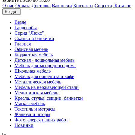
звоните с 9:30 до 18:00
О нас
Оплата
Доставка
Вакансии
Контакты
Соцсети
Каталог
Везде
Везде
Гардеробы
Серия "Люкс"
Скамьи и банкетки
Главная
Офисная мебель
Бюджетная мебель
Детская - дошкольная мебель
Мебель для загородного дома
Школьная мебель
Мебель для общепита и кафе
Металлическая мебель
Мебель из нержавеющей стали
Медицинская мебель
Кресла, стулья, секции, банкетки
Мягкая мебель
Текстиль и матрасы
Жалюзи и шторы
Фотогалерея наших работ
Новинки