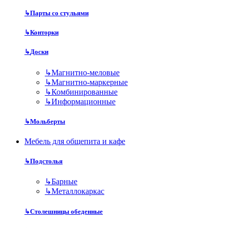
↳
Парты со стульями
↳
Конторки
↳
Доски
↳
Магнитно-меловые
↳
Магнитно-маркерные
↳
Комбинированные
↳
Информационные
↳
Мольберты
Мебель для общепита и кафе
↳
Подстолья
↳
Барные
↳
Металлокаркас
↳
Столешницы обеденные