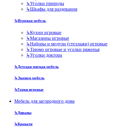
↳
Уголки природы
↳
Шкафы для раздевания
↳
Игровая мебель
↳
Кухни игровые
↳
Магазины игровые
↳
Наборы и модули (стеллажи) игровые
↳
Трюмо игровые и уголки ряженья
↳
Уголки доктора
↳
Детская мягкая мебель
↳
Эконом мебель
↳
Горки игровые
Мебель для загородного дома
↳
Диваны
↳
Кровати