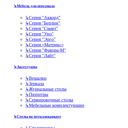
↳
Мебель для персонала
↳
Серия "Аккорд"
↳
Серия "Берлин"
↳
Серия "Смарт"
↳
Серия "Уно"
↳
Серия "Эрго"
↳
Серия «Матрикс»
↳
Серия "Фавора-М"
↳
Серия "Лайт"
↳
Аксессуары
↳
Вешалки
↳
Зеркала
↳
Журнальные столы
↳
Пюпитры
↳
Сервировочные столы
↳
Мебельные комплектующие
↳
Столы на металлокаркасе
↳
Столешницы