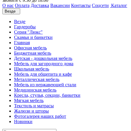
звоните с 9:30 до 18:00
О нас
Оплата
Доставка
Вакансии
Контакты
Соцсети
Каталог
Везде
Везде
Гардеробы
Серия "Люкс"
Скамьи и банкетки
Главная
Офисная мебель
Бюджетная мебель
Детская - дошкольная мебель
Мебель для загородного дома
Школьная мебель
Мебель для общепита и кафе
Металлическая мебель
Мебель из нержавеющей стали
Медицинская мебель
Кресла, стулья, секции, банкетки
Мягкая мебель
Текстиль и матрасы
Жалюзи и шторы
Фотогалерея наших работ
Новинки