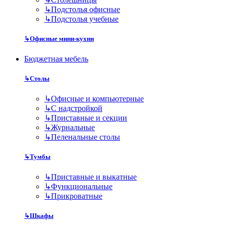
↳
Подстолья офисные
↳
Подстолья учебные
↳
Офисные мини-кухни
Бюджетная мебель
↳
Столы
↳
Офисные и компьютерные
↳
С надстройкой
↳
Приставные и секции
↳
Журнальные
↳
Пеленальные столы
↳
Тумбы
↳
Приставные и выкатные
↳
Функциональные
↳
Прикроватные
↳
Шкафы