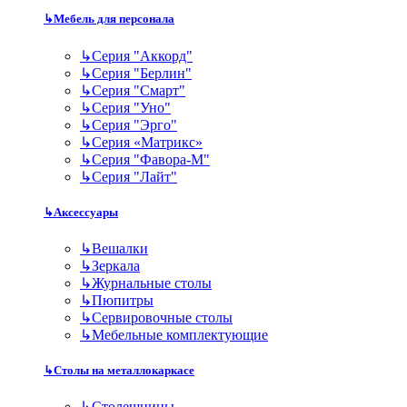
↳
Мебель для персонала
↳
Серия "Аккорд"
↳
Серия "Берлин"
↳
Серия "Смарт"
↳
Серия "Уно"
↳
Серия "Эрго"
↳
Серия «Матрикс»
↳
Серия "Фавора-М"
↳
Серия "Лайт"
↳
Аксессуары
↳
Вешалки
↳
Зеркала
↳
Журнальные столы
↳
Пюпитры
↳
Сервировочные столы
↳
Мебельные комплектующие
↳
Столы на металлокаркасе
↳
Столешницы