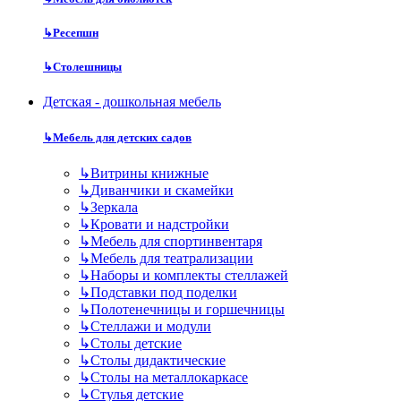
↳
Ресепшн
↳
Столешницы
Детская - дошкольная мебель
↳
Мебель для детских садов
↳
Витрины книжные
↳
Диванчики и скамейки
↳
Зеркала
↳
Кровати и надстройки
↳
Мебель для спортинвентаря
↳
Мебель для театрализации
↳
Наборы и комплекты стеллажей
↳
Подставки под поделки
↳
Полотенечницы и горшечницы
↳
Стеллажи и модули
↳
Столы детские
↳
Столы дидактические
↳
Столы на металлокаркасе
↳
Стулья детские