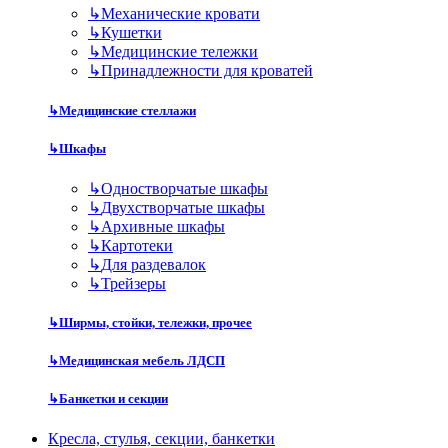
↳
Механические кровати
↳
Кушетки
↳
Медицинские тележки
↳
Принадлежности для кроватей
↳
Медицинские стеллажи
↳
Шкафы
↳
Одностворчатые шкафы
↳
Двухстворчатые шкафы
↳
Архивные шкафы
↳
Картотеки
↳
Для раздевалок
↳
Трейзеры
↳
Ширмы, стойки, тележки, прочее
↳
Медицинская мебель ЛДСП
↳
Банкетки и секции
Кресла, стулья, секции, банкетки