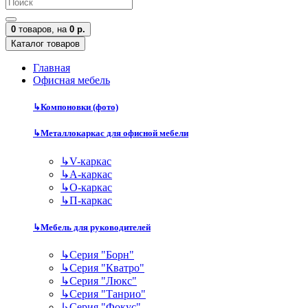
0
товаров,
на
0 р.
Каталог товаров
Главная
Офисная мебель
↳
Компоновки (фото)
↳
Металлокаркас для офисной мебели
↳
V-каркас
↳
А-каркас
↳
О-каркас
↳
П-каркас
↳
Мебель для руководителей
↳
Серия "Борн"
↳
Серия "Кватро"
↳
Серия "Люкс"
↳
Серия "Танрио"
↳
Серия "Фокус"