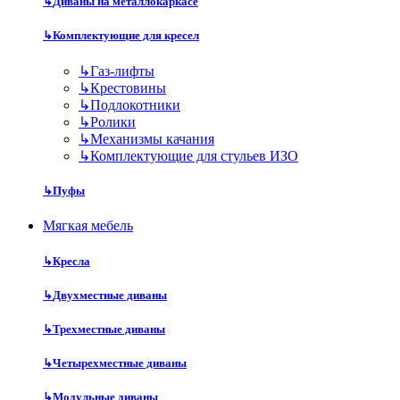
↳
Диваны на металлокаркасе
↳
Комплектующие для кресел
↳
Газ-лифты
↳
Крестовины
↳
Подлокотники
↳
Ролики
↳
Механизмы качания
↳
Комплектующие для стульев ИЗО
↳
Пуфы
Мягкая мебель
↳
Кресла
↳
Двухместные диваны
↳
Трехместные диваны
↳
Четырехместные диваны
↳
Модульные диваны