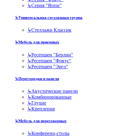
↳
Серия "Яппи"
↳
Универсальная стеллажная группа
↳
Стеллажи Классик
↳
Мебель для приемных
↳
Ресепшен "Берлин"
↳
Ресепшен "Фокус"
↳
Ресепшен "Эрго"
↳
Перегородки и панели
↳
Акустические панели
↳
Комбинированные
↳
Глухие
↳
Крепления
↳
Мебель для переговорных
↳
Конференц-столы