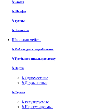
↳
Столы
↳
Шкафы
↳
Тумбы
↳
Элементы
Школьная мебель
↳
Мебель для спецкабинетов
↳
Тумбы под школьную доску
↳
Парты
↳
Одноместные
↳
Двухместные
↳
Стулья
↳
Регулируемые
↳
Нерегулируемые