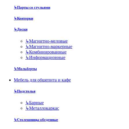
↳
Парты со стульями
↳
Конторки
↳
Доски
↳
Магнитно-меловые
↳
Магнитно-маркерные
↳
Комбинированные
↳
Информационные
↳
Мольберты
Мебель для общепита и кафе
↳
Подстолья
↳
Барные
↳
Металлокаркас
↳
Столешницы обеденные