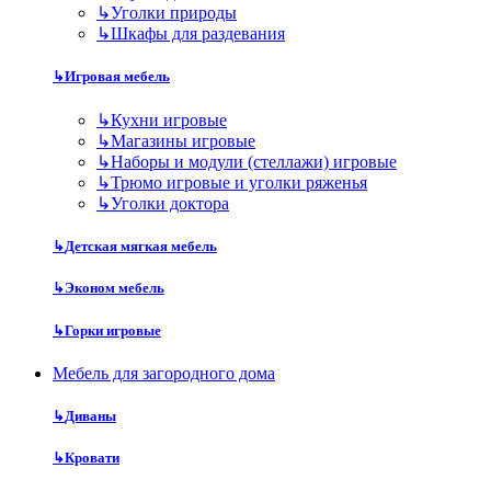
↳
Уголки природы
↳
Шкафы для раздевания
↳
Игровая мебель
↳
Кухни игровые
↳
Магазины игровые
↳
Наборы и модули (стеллажи) игровые
↳
Трюмо игровые и уголки ряженья
↳
Уголки доктора
↳
Детская мягкая мебель
↳
Эконом мебель
↳
Горки игровые
Мебель для загородного дома
↳
Диваны
↳
Кровати