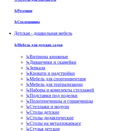
↳
Ресепшн
↳
Столешницы
Детская - дошкольная мебель
↳
Мебель для детских садов
↳
Витрины книжные
↳
Диванчики и скамейки
↳
Зеркала
↳
Кровати и надстройки
↳
Мебель для спортинвентаря
↳
Мебель для театрализации
↳
Наборы и комплекты стеллажей
↳
Подставки под поделки
↳
Полотенечницы и горшечницы
↳
Стеллажи и модули
↳
Столы детские
↳
Столы дидактические
↳
Столы на металлокаркасе
↳
Стулья детские