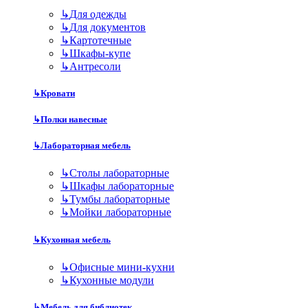
↳
Для одежды
↳
Для документов
↳
Картотечные
↳
Шкафы-купе
↳
Антресоли
↳
Кровати
↳
Полки навесные
↳
Лабораторная мебель
↳
Столы лабораторные
↳
Шкафы лабораторные
↳
Тумбы лабораторные
↳
Мойки лабораторные
↳
Кухонная мебель
↳
Офисные мини-кухни
↳
Кухонные модули
↳
Мебель для библиотек