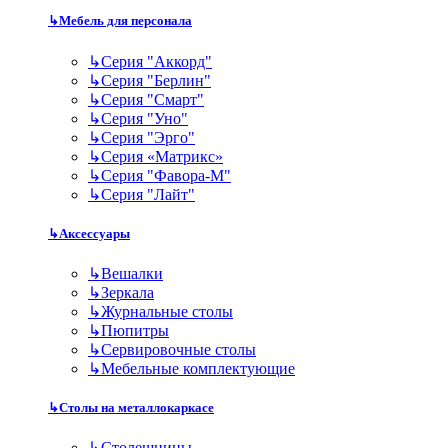
↳
Мебель для персонала
↳
Серия "Аккорд"
↳
Серия "Берлин"
↳
Серия "Смарт"
↳
Серия "Уно"
↳
Серия "Эрго"
↳
Серия «Матрикс»
↳
Серия "Фавора-М"
↳
Серия "Лайт"
↳
Аксессуары
↳
Вешалки
↳
Зеркала
↳
Журнальные столы
↳
Пюпитры
↳
Сервировочные столы
↳
Мебельные комплектующие
↳
Столы на металлокаркасе
↳
Столешницы