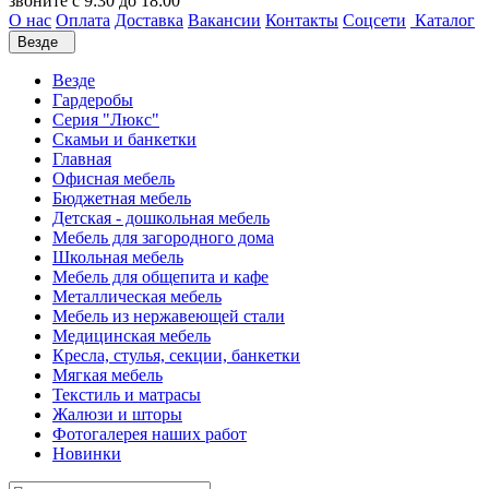
звоните с 9:30 до 18:00
О нас
Оплата
Доставка
Вакансии
Контакты
Соцсети
Каталог
Везде
Везде
Гардеробы
Серия "Люкс"
Скамьи и банкетки
Главная
Офисная мебель
Бюджетная мебель
Детская - дошкольная мебель
Мебель для загородного дома
Школьная мебель
Мебель для общепита и кафе
Металлическая мебель
Мебель из нержавеющей стали
Медицинская мебель
Кресла, стулья, секции, банкетки
Мягкая мебель
Текстиль и матрасы
Жалюзи и шторы
Фотогалерея наших работ
Новинки