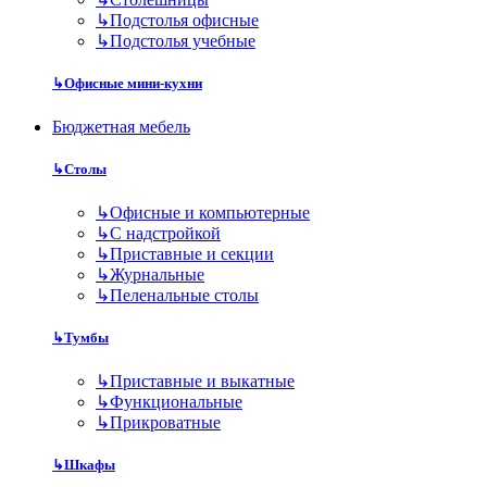
↳
Подстолья офисные
↳
Подстолья учебные
↳
Офисные мини-кухни
Бюджетная мебель
↳
Столы
↳
Офисные и компьютерные
↳
С надстройкой
↳
Приставные и секции
↳
Журнальные
↳
Пеленальные столы
↳
Тумбы
↳
Приставные и выкатные
↳
Функциональные
↳
Прикроватные
↳
Шкафы