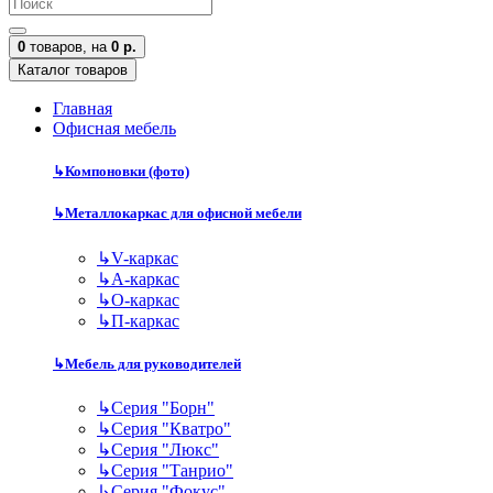
0
товаров,
на
0 р.
Каталог товаров
Главная
Офисная мебель
↳
Компоновки (фото)
↳
Металлокаркас для офисной мебели
↳
V-каркас
↳
А-каркас
↳
О-каркас
↳
П-каркас
↳
Мебель для руководителей
↳
Серия "Борн"
↳
Серия "Кватро"
↳
Серия "Люкс"
↳
Серия "Танрио"
↳
Серия "Фокус"