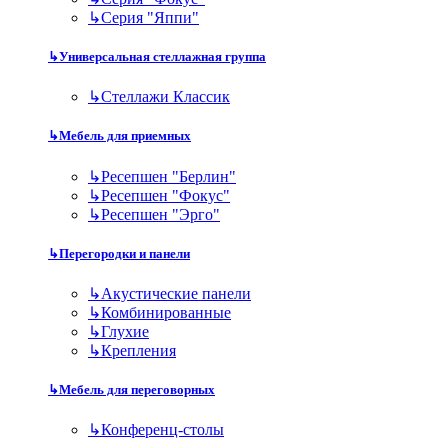
↳
Серия "Яппи"
↳
Универсальная стеллажная группа
↳
Стеллажи Классик
↳
Мебель для приемных
↳
Ресепшен "Берлин"
↳
Ресепшен "Фокус"
↳
Ресепшен "Эрго"
↳
Перегородки и панели
↳
Акустические панели
↳
Комбинированные
↳
Глухие
↳
Крепления
↳
Мебель для переговорных
↳
Конференц-столы