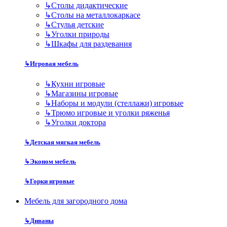
↳
Столы дидактические
↳
Столы на металлокаркасе
↳
Стулья детские
↳
Уголки природы
↳
Шкафы для раздевания
↳
Игровая мебель
↳
Кухни игровые
↳
Магазины игровые
↳
Наборы и модули (стеллажи) игровые
↳
Трюмо игровые и уголки ряженья
↳
Уголки доктора
↳
Детская мягкая мебель
↳
Эконом мебель
↳
Горки игровые
Мебель для загородного дома
↳
Диваны