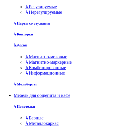
↳
Регулируемые
↳
Нерегулируемые
↳
Парты со стульями
↳
Конторки
↳
Доски
↳
Магнитно-меловые
↳
Магнитно-маркерные
↳
Комбинированные
↳
Информационные
↳
Мольберты
Мебель для общепита и кафе
↳
Подстолья
↳
Барные
↳
Металлокаркас