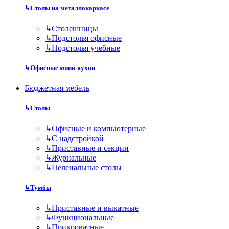
↳
Столы на металлокаркасе
↳
Столешницы
↳
Подстолья офисные
↳
Подстолья учебные
↳
Офисные мини-кухни
Бюджетная мебель
↳
Столы
↳
Офисные и компьютерные
↳
С надстройкой
↳
Приставные и секции
↳
Журнальные
↳
Пеленальные столы
↳
Тумбы
↳
Приставные и выкатные
↳
Функциональные
↳
Прикроватные