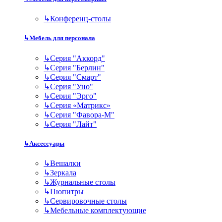
↳
Конференц-столы
↳
Мебель для персонала
↳
Серия "Аккорд"
↳
Серия "Берлин"
↳
Серия "Смарт"
↳
Серия "Уно"
↳
Серия "Эрго"
↳
Серия «Матрикс»
↳
Серия "Фавора-М"
↳
Серия "Лайт"
↳
Аксессуары
↳
Вешалки
↳
Зеркала
↳
Журнальные столы
↳
Пюпитры
↳
Сервировочные столы
↳
Мебельные комплектующие