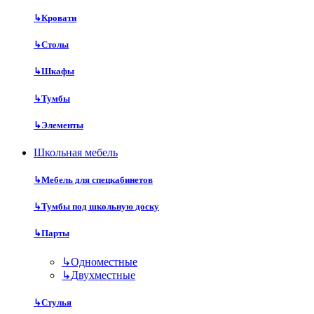
↳
Кровати
↳
Столы
↳
Шкафы
↳
Тумбы
↳
Элементы
Школьная мебель
↳
Мебель для спецкабинетов
↳
Тумбы под школьную доску
↳
Парты
↳
Одноместные
↳
Двухместные
↳
Стулья