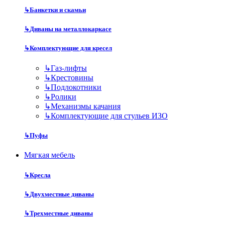
↳
Банкетки и скамьи
↳
Диваны на металлокаркасе
↳
Комплектующие для кресел
↳
Газ-лифты
↳
Крестовины
↳
Подлокотники
↳
Ролики
↳
Механизмы качания
↳
Комплектующие для стульев ИЗО
↳
Пуфы
Мягкая мебель
↳
Кресла
↳
Двухместные диваны
↳
Трехместные диваны