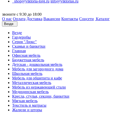
shop@viktoria-torg.ru
info@viktorias.ru
звоните с 9:30 до 18:00
О нас
Оплата
Доставка
Вакансии
Контакты
Соцсети
Каталог
Везде
Везде
Гардеробы
Серия "Люкс"
Скамьи и банкетки
Главная
Офисная мебель
Бюджетная мебель
Детская - дошкольная мебель
Мебель для загородного дома
Школьная мебель
Мебель для общепита и кафе
Металлическая мебель
Мебель из нержавеющей стали
Медицинская мебель
Кресла, стулья, секции, банкетки
Мягкая мебель
Текстиль и матрасы
Жалюзи и шторы