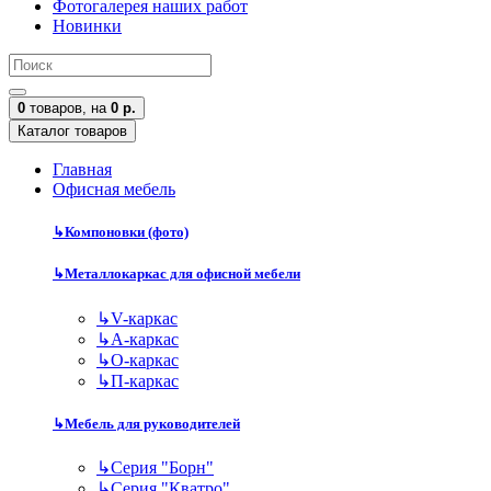
Фотогалерея наших работ
Новинки
0
товаров,
на
0 р.
Каталог товаров
Главная
Офисная мебель
↳
Компоновки (фото)
↳
Металлокаркас для офисной мебели
↳
V-каркас
↳
А-каркас
↳
О-каркас
↳
П-каркас
↳
Мебель для руководителей
↳
Серия "Борн"
↳
Серия "Кватро"