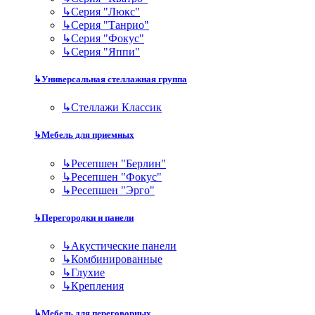
↳
Серия "Люкс"
↳
Серия "Танрио"
↳
Серия "Фокус"
↳
Серия "Яппи"
↳
Универсальная стеллажная группа
↳
Стеллажи Классик
↳
Мебель для приемных
↳
Ресепшен "Берлин"
↳
Ресепшен "Фокус"
↳
Ресепшен "Эрго"
↳
Перегородки и панели
↳
Акустические панели
↳
Комбинированные
↳
Глухие
↳
Крепления
↳
Мебель для переговорных