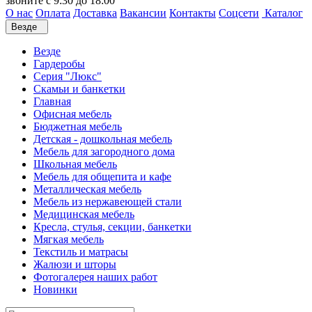
звоните с 9:30 до 18:00
О нас
Оплата
Доставка
Вакансии
Контакты
Соцсети
Каталог
Везде
Везде
Гардеробы
Серия "Люкс"
Скамьи и банкетки
Главная
Офисная мебель
Бюджетная мебель
Детская - дошкольная мебель
Мебель для загородного дома
Школьная мебель
Мебель для общепита и кафе
Металлическая мебель
Мебель из нержавеющей стали
Медицинская мебель
Кресла, стулья, секции, банкетки
Мягкая мебель
Текстиль и матрасы
Жалюзи и шторы
Фотогалерея наших работ
Новинки