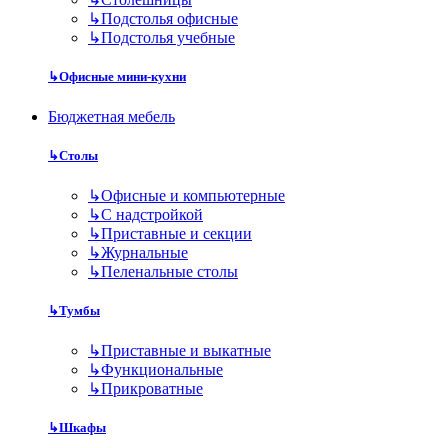
↳
Подстолья офисные
↳
Подстолья учебные
↳
Офисные мини-кухни
Бюджетная мебель
↳
Столы
↳
Офисные и компьютерные
↳
С надстройкой
↳
Приставные и секции
↳
Журнальные
↳
Пеленальные столы
↳
Тумбы
↳
Приставные и выкатные
↳
Функциональные
↳
Прикроватные
↳
Шкафы