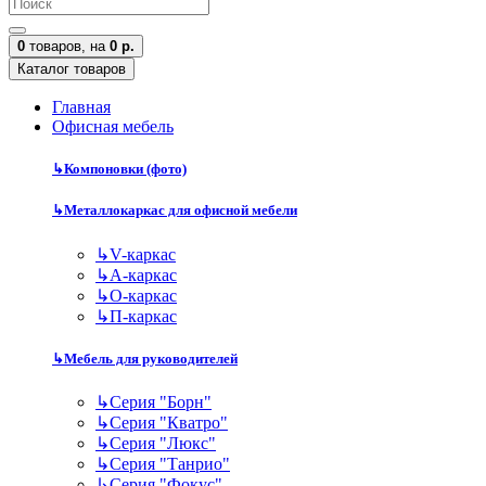
0
товаров,
на
0 р.
Каталог товаров
Главная
Офисная мебель
↳
Компоновки (фото)
↳
Металлокаркас для офисной мебели
↳
V-каркас
↳
А-каркас
↳
О-каркас
↳
П-каркас
↳
Мебель для руководителей
↳
Серия "Борн"
↳
Серия "Кватро"
↳
Серия "Люкс"
↳
Серия "Танрио"
↳
Серия "Фокус"