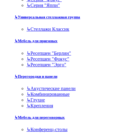
↳
Серия "Яппи"
↳
Универсальная стеллажная группа
↳
Стеллажи Классик
↳
Мебель для приемных
↳
Ресепшен "Берлин"
↳
Ресепшен "Фокус"
↳
Ресепшен "Эрго"
↳
Перегородки и панели
↳
Акустические панели
↳
Комбинированные
↳
Глухие
↳
Крепления
↳
Мебель для переговорных
↳
Конференц-столы