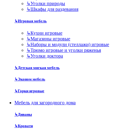
↳
Уголки природы
↳
Шкафы для раздевания
↳
Игровая мебель
↳
Кухни игровые
↳
Магазины игровые
↳
Наборы и модули (стеллажи) игровые
↳
Трюмо игровые и уголки ряженья
↳
Уголки доктора
↳
Детская мягкая мебель
↳
Эконом мебель
↳
Горки игровые
Мебель для загородного дома
↳
Диваны
↳
Кровати