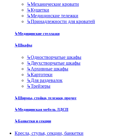
↳
Механические кровати
↳
Кушетки
↳
Медицинские тележки
↳
Принадлежности для кроватей
↳
Медицинские стеллажи
↳
Шкафы
↳
Одностворчатые шкафы
↳
Двухстворчатые шкафы
↳
Архивные шкафы
↳
Картотеки
↳
Для раздевалок
↳
Трейзеры
↳
Ширмы, стойки, тележки, прочее
↳
Медицинская мебель ЛДСП
↳
Банкетки и секции
Кресла, стулья, секции, банкетки