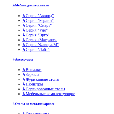
↳
Мебель для персонала
↳
Серия "Аккорд"
↳
Серия "Берлин"
↳
Серия "Смарт"
↳
Серия "Уно"
↳
Серия "Эрго"
↳
Серия «Матрикс»
↳
Серия "Фавора-М"
↳
Серия "Лайт"
↳
Аксессуары
↳
Вешалки
↳
Зеркала
↳
Журнальные столы
↳
Пюпитры
↳
Сервировочные столы
↳
Мебельные комплектующие
↳
Столы на металлокаркасе
↳
Столешницы