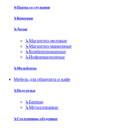
↳
Парты со стульями
↳
Конторки
↳
Доски
↳
Магнитно-меловые
↳
Магнитно-маркерные
↳
Комбинированные
↳
Информационные
↳
Мольберты
Мебель для общепита и кафе
↳
Подстолья
↳
Барные
↳
Металлокаркас
↳
Столешницы обеденные