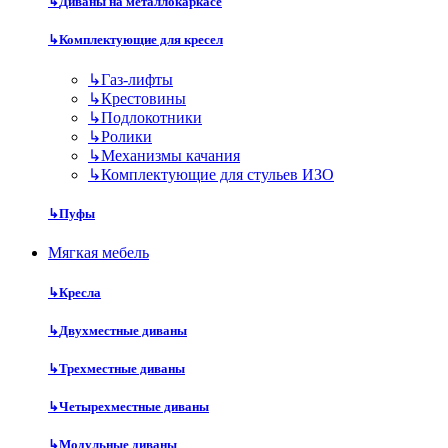
↳
Диваны на металлокаркасе
↳
Комплектующие для кресел
↳
Газ-лифты
↳
Крестовины
↳
Подлокотники
↳
Ролики
↳
Механизмы качания
↳
Комплектующие для стульев ИЗО
↳
Пуфы
Мягкая мебель
↳
Кресла
↳
Двухместные диваны
↳
Трехместные диваны
↳
Четырехместные диваны
↳
Модульные диваны