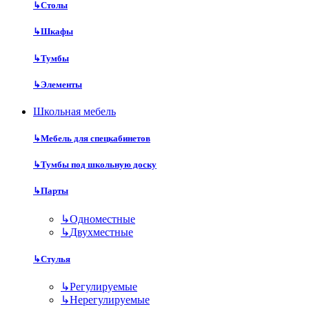
↳
Столы
↳
Шкафы
↳
Тумбы
↳
Элементы
Школьная мебель
↳
Мебель для спецкабинетов
↳
Тумбы под школьную доску
↳
Парты
↳
Одноместные
↳
Двухместные
↳
Стулья
↳
Регулируемые
↳
Нерегулируемые