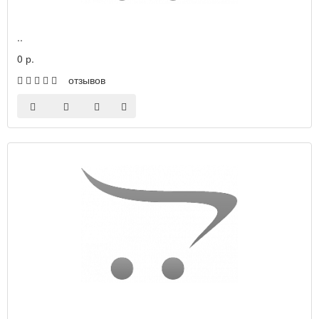
..
0 р.
отзывов
..