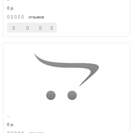
0 р.
отзывов
..
0 р.