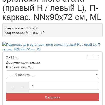
(правый R / левый L), П-
каркас, NNx90х72 см, ML
Код товара:
9325-36
Код товара:
ML-103707P
7 435 р.
Доступен для заказа
Ширина, см (ml)
+
−
В корзину