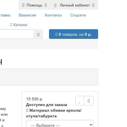
Помощь
Личный кабинет
тавка
Вакансии
Контакты
Соцсети
Каталог
0
товаров,
на
0 р.
ч
15 530 р.
Доступен для заказа
ому
Материал обивки кресла/
 или
стула/табурета
й и
 с