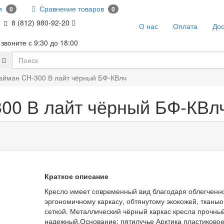
и
Сравнение товаров
0
0
8 (812) 980-92-20
О нас
Оплата
Дос
звоните с 9:30 до 18:00
айман CH-300 В лайт чёрный БФ-КВлч
00 В лайт чёрный БФ-КВл
Краткое описание
Кресло имеет современный вид благодаря облегченн
эргономичному каркасу, обтянутому экокожей, тканью
сеткой. Металлический чёрный каркас кресла прочны
надежный.Основание: пятилучье Арктика пластиковое