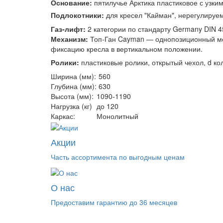
Основание:
пятилучье Арктика пластиковое с узки
Подлокотники:
для кресел "Кайман", нерегулируе
Газ-лифт:
2 категории по стандарту Germany DIN 4
Механизм:
Топ-Ган Cayman — однопозиционный мех
фиксацию кресла в вертикальном положении.
Ролики:
пластиковые ролики, открытый чехол, d ко
Ширина (мм):
560
Глубина (мм):
630
Высота (мм):
1090-1190
Нагрузка (кг)
до 120
Каркас:
Монолитный
Акции
Часть ассортимента по выгодным ценам
О нас
Предоставим гарантию до 36 месяцев