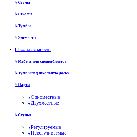
↳
Столы
↳
Шкафы
↳
Тумбы
↳
Элементы
Школьная мебель
↳
Мебель для спецкабинетов
↳
Тумбы под школьную доску
↳
Парты
↳
Одноместные
↳
Двухместные
↳
Стулья
↳
Регулируемые
↳
Нерегулируемые