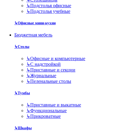
↳
Подстолья офисные
↳
Подстолья учебные
↳
Офисные мини-кухни
Бюджетная мебель
↳
Столы
↳
Офисные и компьютерные
↳
С надстройкой
↳
Приставные и секции
↳
Журнальные
↳
Пеленальные столы
↳
Тумбы
↳
Приставные и выкатные
↳
Функциональные
↳
Прикроватные
↳
Шкафы