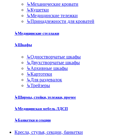
↳
Механические кровати
↳
Кушетки
↳
Медицинские тележки
↳
Принадлежности для кроватей
↳
Медицинские стеллажи
↳
Шкафы
↳
Одностворчатые шкафы
↳
Двухстворчатые шкафы
↳
Архивные шкафы
↳
Картотеки
↳
Для раздевалок
↳
Трейзеры
↳
Ширмы, стойки, тележки, прочее
↳
Медицинская мебель ЛДСП
↳
Банкетки и секции
Кресла, стулья, секции, банкетки