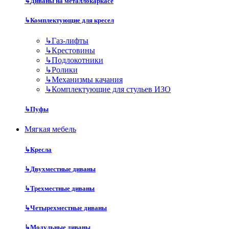
↳
Диваны на металлокаркасе
↳
Комплектующие для кресел
↳
Газ-лифты
↳
Крестовины
↳
Подлокотники
↳
Ролики
↳
Механизмы качания
↳
Комплектующие для стульев ИЗО
↳
Пуфы
Мягкая мебель
↳
Кресла
↳
Двухместные диваны
↳
Трехместные диваны
↳
Четырехместные диваны
↳
Модульные диваны