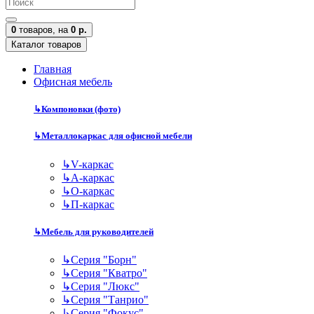
0
товаров,
на
0 р.
Каталог товаров
Главная
Офисная мебель
↳
Компоновки (фото)
↳
Металлокаркас для офисной мебели
↳
V-каркас
↳
А-каркас
↳
О-каркас
↳
П-каркас
↳
Мебель для руководителей
↳
Серия "Борн"
↳
Серия "Кватро"
↳
Серия "Люкс"
↳
Серия "Танрио"
↳
Серия "Фокус"