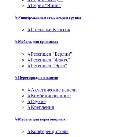
↳
Серия "Яппи"
↳
Универсальная стеллажная группа
↳
Стеллажи Классик
↳
Мебель для приемных
↳
Ресепшен "Берлин"
↳
Ресепшен "Фокус"
↳
Ресепшен "Эрго"
↳
Перегородки и панели
↳
Акустические панели
↳
Комбинированные
↳
Глухие
↳
Крепления
↳
Мебель для переговорных
↳
Конференц-столы