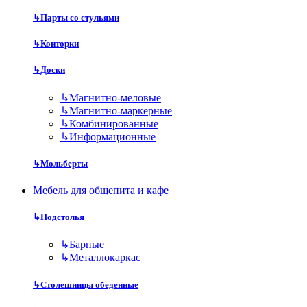
↳
Парты со стульями
↳
Конторки
↳
Доски
↳
Магнитно-меловые
↳
Магнитно-маркерные
↳
Комбинированные
↳
Информационные
↳
Мольберты
Мебель для общепита и кафе
↳
Подстолья
↳
Барные
↳
Металлокаркас
↳
Столешницы обеденные