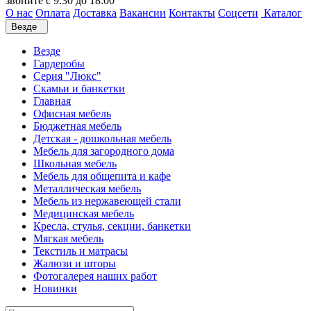
звоните с 9:30 до 18:00
О нас
Оплата
Доставка
Вакансии
Контакты
Соцсети
Каталог
Везде
Везде
Гардеробы
Серия "Люкс"
Скамьи и банкетки
Главная
Офисная мебель
Бюджетная мебель
Детская - дошкольная мебель
Мебель для загородного дома
Школьная мебель
Мебель для общепита и кафе
Металлическая мебель
Мебель из нержавеющей стали
Медицинская мебель
Кресла, стулья, секции, банкетки
Мягкая мебель
Текстиль и матрасы
Жалюзи и шторы
Фотогалерея наших работ
Новинки