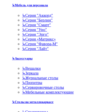
↳
Мебель для персонала
↳
Серия "Аккорд"
↳
Серия "Берлин"
↳
Серия "Смарт"
↳
Серия "Уно"
↳
Серия "Эрго"
↳
Серия «Матрикс»
↳
Серия "Фавора-М"
↳
Серия "Лайт"
↳
Аксессуары
↳
Вешалки
↳
Зеркала
↳
Журнальные столы
↳
Пюпитры
↳
Сервировочные столы
↳
Мебельные комплектующие
↳
Столы на металлокаркасе
↳
Столешницы