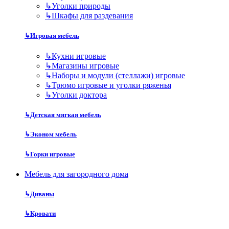
↳
Уголки природы
↳
Шкафы для раздевания
↳
Игровая мебель
↳
Кухни игровые
↳
Магазины игровые
↳
Наборы и модули (стеллажи) игровые
↳
Трюмо игровые и уголки ряженья
↳
Уголки доктора
↳
Детская мягкая мебель
↳
Эконом мебель
↳
Горки игровые
Мебель для загородного дома
↳
Диваны
↳
Кровати