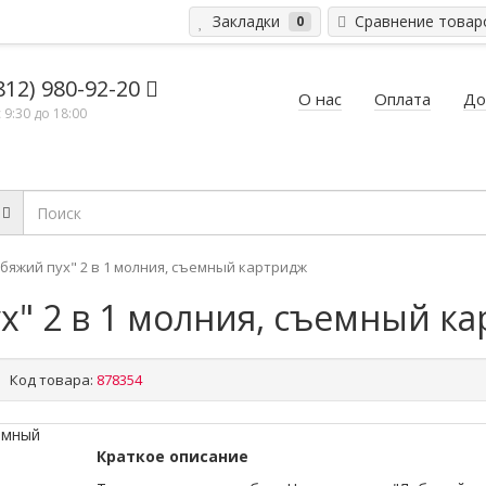
Закладки
Сравнение това
0
812) 980-92-20
О нас
Оплата
До
 9:30 до 18:00
бяжий пух" 2 в 1 молния, съемный картридж
х" 2 в 1 молния, съемный к
Код товара:
878354
Краткое описание