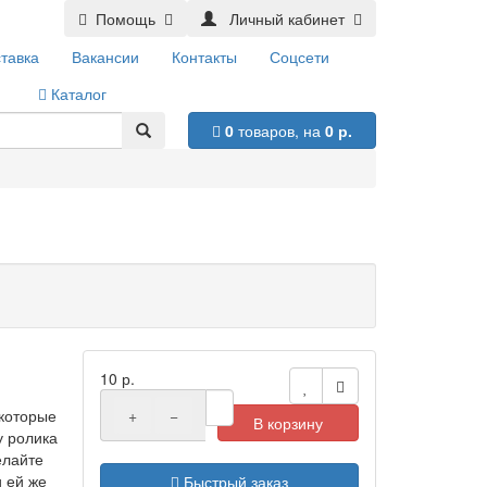
Помощь
Личный кабинет
тавка
Вакансии
Контакты
Соцсети
Каталог
0
товаров,
на
0 р.
10 р.
которые
+
−
В корзину
у ролика
елайте
и ей же
Быстрый заказ