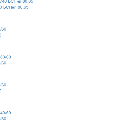
 БСПнп 80.65
0
/60
0
/60