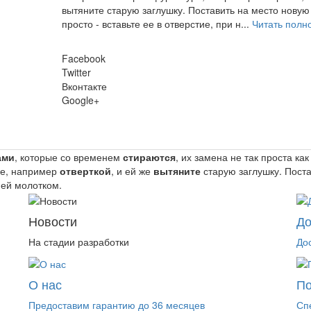
вытяните старую заглушку. Поставить на место новую
просто - вставьте ее в отверстие, при н...
Читать полн
Facebook
Twitter
Вконтакте
Google+
ами
, которые со временем
стираются
, их замена не так проста ка
ре, например
отверткой
, и ей же
вытяните
старую заглушку. Поста
ней молотком.
Новости
До
На стадии разработки
До
О нас
П
Предоставим гарантию до 36 месяцев
Сп