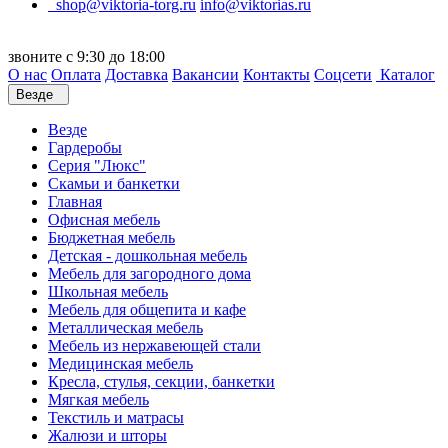
shop@viktoria-torg.ru
info@viktorias.ru
звоните с 9:30 до 18:00
О нас
Оплата
Доставка
Вакансии
Контакты
Соцсети
Каталог
Везде
Везде
Гардеробы
Серия "Люкс"
Скамьи и банкетки
Главная
Офисная мебель
Бюджетная мебель
Детская - дошкольная мебель
Мебель для загородного дома
Школьная мебель
Мебель для общепита и кафе
Металлическая мебель
Мебель из нержавеющей стали
Медицинская мебель
Кресла, стулья, секции, банкетки
Мягкая мебель
Текстиль и матрасы
Жалюзи и шторы