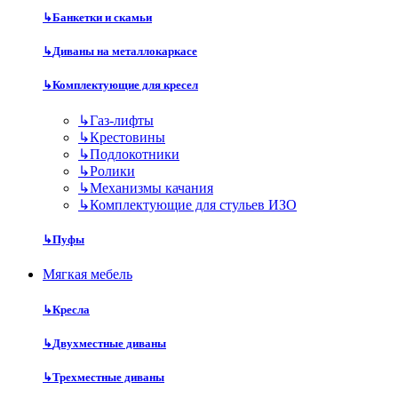
↳
Банкетки и скамьи
↳
Диваны на металлокаркасе
↳
Комплектующие для кресел
↳
Газ-лифты
↳
Крестовины
↳
Подлокотники
↳
Ролики
↳
Механизмы качания
↳
Комплектующие для стульев ИЗО
↳
Пуфы
Мягкая мебель
↳
Кресла
↳
Двухместные диваны
↳
Трехместные диваны