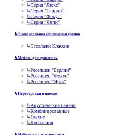
↳
Серия "Люкс"
↳
Серия "Танрио"
↳
Серия "Фокус"
↳
Серия "Яппи"
↳
Универсальная стеллажная группа
↳
Стеллажи Классик
↳
Мебель для приемных
↳
Ресепшен "Берлин"
↳
Ресепшен "Фокус"
↳
Ресепшен "Эрго"
↳
Перегородки и панели
↳
Акустические панели
↳
Комбинированные
↳
Глухие
↳
Крепления
↳
Мебель для переговорных