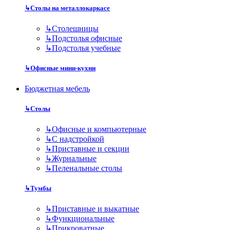
↳
Столы на металлокаркасе
↳
Столешницы
↳
Подстолья офисные
↳
Подстолья учебные
↳
Офисные мини-кухни
Бюджетная мебель
↳
Столы
↳
Офисные и компьютерные
↳
С надстройкой
↳
Приставные и секции
↳
Журнальные
↳
Пеленальные столы
↳
Тумбы
↳
Приставные и выкатные
↳
Функциональные
↳
Прикроватные