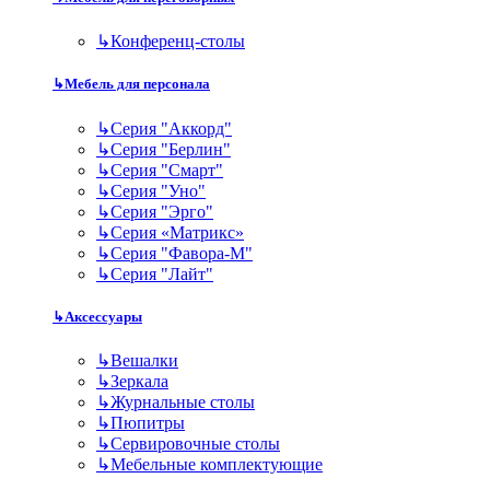
↳
Конференц-столы
↳
Мебель для персонала
↳
Серия "Аккорд"
↳
Серия "Берлин"
↳
Серия "Смарт"
↳
Серия "Уно"
↳
Серия "Эрго"
↳
Серия «Матрикс»
↳
Серия "Фавора-М"
↳
Серия "Лайт"
↳
Аксессуары
↳
Вешалки
↳
Зеркала
↳
Журнальные столы
↳
Пюпитры
↳
Сервировочные столы
↳
Мебельные комплектующие