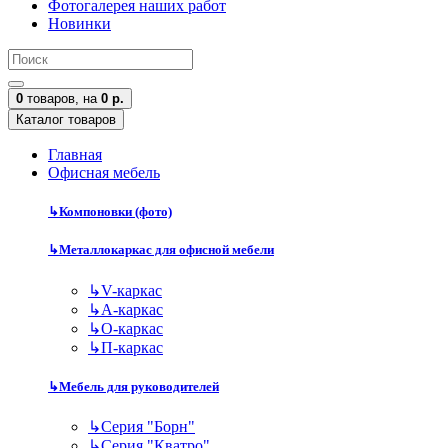
Фотогалерея наших работ
Новинки
0
товаров,
на
0 р.
Каталог товаров
Главная
Офисная мебель
↳
Компоновки (фото)
↳
Металлокаркас для офисной мебели
↳
V-каркас
↳
А-каркас
↳
О-каркас
↳
П-каркас
↳
Мебель для руководителей
↳
Серия "Борн"
↳
Серия "Кватро"