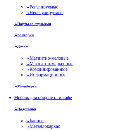
↳
Регулируемые
↳
Нерегулируемые
↳
Парты со стульями
↳
Конторки
↳
Доски
↳
Магнитно-меловые
↳
Магнитно-маркерные
↳
Комбинированные
↳
Информационные
↳
Мольберты
Мебель для общепита и кафе
↳
Подстолья
↳
Барные
↳
Металлокаркас