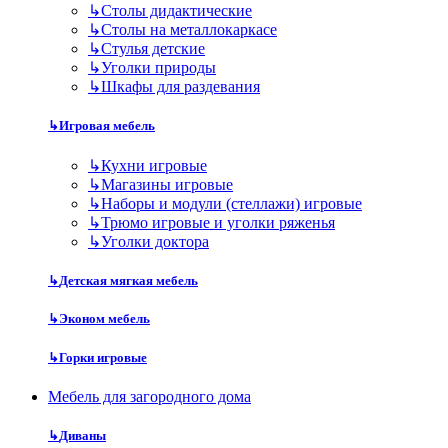
↳
Столы дидактические
↳
Столы на металлокаркасе
↳
Стулья детские
↳
Уголки природы
↳
Шкафы для раздевания
↳
Игровая мебель
↳
Кухни игровые
↳
Магазины игровые
↳
Наборы и модули (стеллажи) игровые
↳
Трюмо игровые и уголки ряженья
↳
Уголки доктора
↳
Детская мягкая мебель
↳
Эконом мебель
↳
Горки игровые
Мебель для загородного дома
↳
Диваны