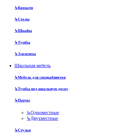
↳
Кровати
↳
Столы
↳
Шкафы
↳
Тумбы
↳
Элементы
Школьная мебель
↳
Мебель для спецкабинетов
↳
Тумбы под школьную доску
↳
Парты
↳
Одноместные
↳
Двухместные
↳
Стулья