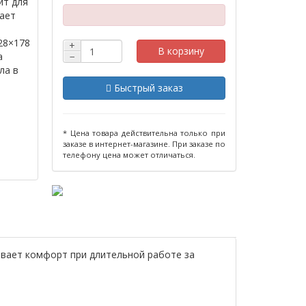
ит для
ает
28×178
+
В корзину
а
−
ла в
Быстрый заказ
* Цена товара действительна только при
заказе в интернет-магазине. При заказе по
телефону цена может отличаться.
вает комфорт при длительной работе за