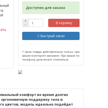
т
льный
Доступен для заказа
ты.
ей
и
+
В корзину
−
тать
Быстрый заказ
* Цена товара действительна только при
заказе в интернет-магазине. При заказе по
телефону цена может отличаться.
симальный комфорт во время долгих
я эргономичную поддержку тела и
ого цветов, модель идеально подойдет