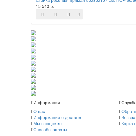
Стойка ресепшн прямая 80х95х107 см. ПСР-80/6
15 540 р.
Информация
Служба
О нас
Обратн
Информация о доставке
Возвра
Мы в соцсетях
Карта 
Способы оплаты