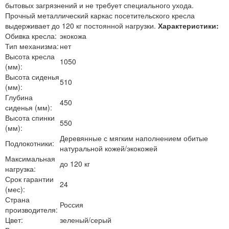
бытовых загрязнений и не требует специального ухода.
Прочный металлический каркас посетительского кресла
выдерживает до 120 кг постоянной нагрузки.
Характеристики:
Обивка кресла:
экокожа
Тип механизма:
нет
Высота кресла
1050
(мм):
Высота сиденья
510
(мм):
Глубина
450
сиденья (мм):
Высота спинки
550
(мм):
Деревянные с мягким наполнением обитые
Подлокотники:
натуральной кожей/экокожей
Максимальная
до 120 кг
нагрузка:
Срок гарантии
24
(мес):
Страна
Россия
производителя:
Цвет:
зеленый/серый