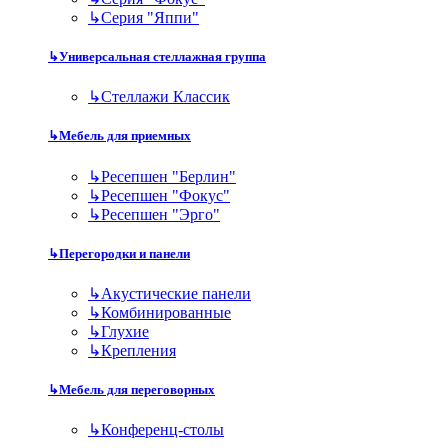
↳
Серия "Яппи"
↳
Универсальная стеллажная группа
↳
Стеллажи Классик
↳
Мебель для приемных
↳
Ресепшен "Берлин"
↳
Ресепшен "Фокус"
↳
Ресепшен "Эрго"
↳
Перегородки и панели
↳
Акустические панели
↳
Комбинированные
↳
Глухие
↳
Крепления
↳
Мебель для переговорных
↳
Конференц-столы