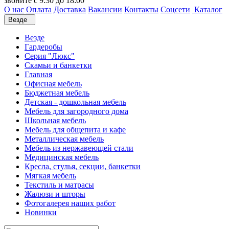
звоните с 9:30 до 18:00
О нас
Оплата
Доставка
Вакансии
Контакты
Соцсети
Каталог
Везде
Везде
Гардеробы
Серия "Люкс"
Скамьи и банкетки
Главная
Офисная мебель
Бюджетная мебель
Детская - дошкольная мебель
Мебель для загородного дома
Школьная мебель
Мебель для общепита и кафе
Металлическая мебель
Мебель из нержавеющей стали
Медицинская мебель
Кресла, стулья, секции, банкетки
Мягкая мебель
Текстиль и матрасы
Жалюзи и шторы
Фотогалерея наших работ
Новинки