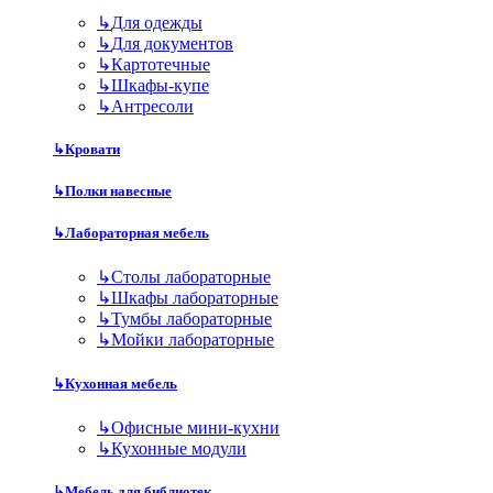
↳
Для одежды
↳
Для документов
↳
Картотечные
↳
Шкафы-купе
↳
Антресоли
↳
Кровати
↳
Полки навесные
↳
Лабораторная мебель
↳
Столы лабораторные
↳
Шкафы лабораторные
↳
Тумбы лабораторные
↳
Мойки лабораторные
↳
Кухонная мебель
↳
Офисные мини-кухни
↳
Кухонные модули
↳
Мебель для библиотек