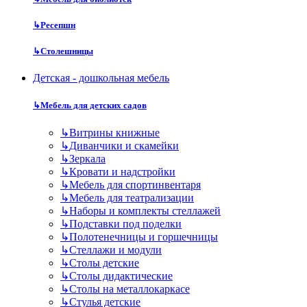
↳
Ресепшн
↳
Столешницы
Детская - дошкольная мебель
↳
Мебель для детских садов
↳
Витрины книжные
↳
Диванчики и скамейки
↳
Зеркала
↳
Кровати и надстройки
↳
Мебель для спортинвентаря
↳
Мебель для театрализации
↳
Наборы и комплекты стеллажей
↳
Подставки под поделки
↳
Полотенечницы и горшечницы
↳
Стеллажи и модули
↳
Столы детские
↳
Столы дидактические
↳
Столы на металлокаркасе
↳
Стулья детские