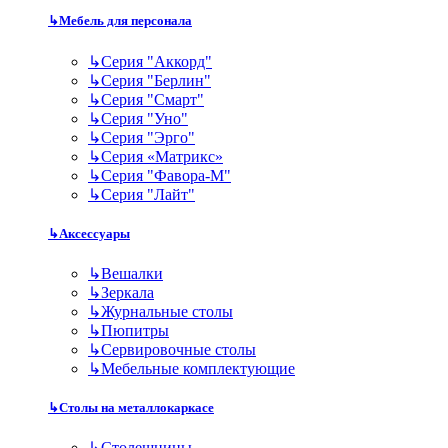
↳
Мебель для персонала
↳
Серия "Аккорд"
↳
Серия "Берлин"
↳
Серия "Смарт"
↳
Серия "Уно"
↳
Серия "Эрго"
↳
Серия «Матрикс»
↳
Серия "Фавора-М"
↳
Серия "Лайт"
↳
Аксессуары
↳
Вешалки
↳
Зеркала
↳
Журнальные столы
↳
Пюпитры
↳
Сервировочные столы
↳
Мебельные комплектующие
↳
Столы на металлокаркасе
↳
Столешницы