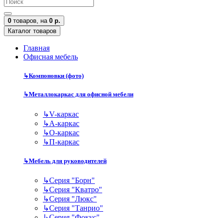
0
товаров,
на
0 р.
Каталог товаров
Главная
Офисная мебель
↳
Компоновки (фото)
↳
Металлокаркас для офисной мебели
↳
V-каркас
↳
А-каркас
↳
О-каркас
↳
П-каркас
↳
Мебель для руководителей
↳
Серия "Борн"
↳
Серия "Кватро"
↳
Серия "Люкс"
↳
Серия "Танрио"
↳
Серия "Фокус"