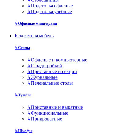
↳
Подстолья офисные
↳
Подстолья учебные
↳
Офисные мини-кухни
Бюджетная мебель
↳
Столы
↳
Офисные и компьютерные
↳
С надстройкой
↳
Приставные и секции
↳
Журнальные
↳
Пеленальные столы
↳
Тумбы
↳
Приставные и выкатные
↳
Функциональные
↳
Прикроватные
↳
Шкафы