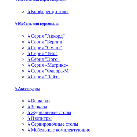
↳
Конференц-столы
↳
Мебель для персонала
↳
Серия "Аккорд"
↳
Серия "Берлин"
↳
Серия "Смарт"
↳
Серия "Уно"
↳
Серия "Эрго"
↳
Серия «Матрикс»
↳
Серия "Фавора-М"
↳
Серия "Лайт"
↳
Аксессуары
↳
Вешалки
↳
Зеркала
↳
Журнальные столы
↳
Пюпитры
↳
Сервировочные столы
↳
Мебельные комплектующие