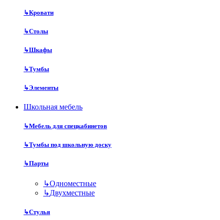
↳
Кровати
↳
Столы
↳
Шкафы
↳
Тумбы
↳
Элементы
Школьная мебель
↳
Мебель для спецкабинетов
↳
Тумбы под школьную доску
↳
Парты
↳
Одноместные
↳
Двухместные
↳
Стулья