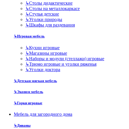
↳
Столы дидактические
↳
Столы на металлокаркасе
↳
Стулья детские
↳
Уголки природы
↳
Шкафы для раздевания
↳
Игровая мебель
↳
Кухни игровые
↳
Магазины игровые
↳
Наборы и модули (стеллажи) игровые
↳
Трюмо игровые и уголки ряженья
↳
Уголки доктора
↳
Детская мягкая мебель
↳
Эконом мебель
↳
Горки игровые
Мебель для загородного дома
↳
Диваны