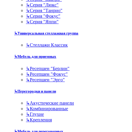
↳
Серия "Люкс"
↳
Серия "Танрио"
↳
Серия "Фокус"
↳
Серия "Яппи"
↳
Универсальная стеллажная группа
↳
Стеллажи Классик
↳
Мебель для приемных
↳
Ресепшен "Берлин"
↳
Ресепшен "Фокус"
↳
Ресепшен "Эрго"
↳
Перегородки и панели
↳
Акустические панели
↳
Комбинированные
↳
Глухие
↳
Крепления
↳
Мебель для переговорных