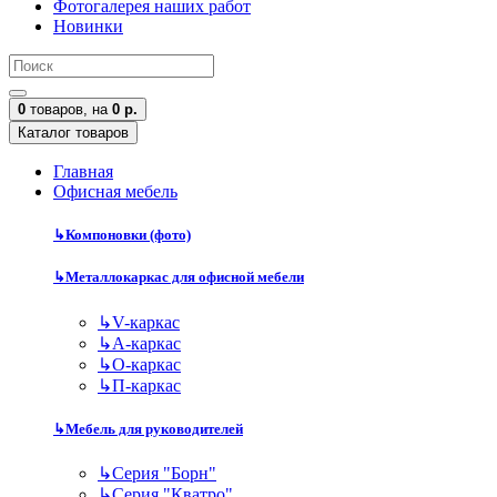
Фотогалерея наших работ
Новинки
0
товаров,
на
0 р.
Каталог товаров
Главная
Офисная мебель
↳
Компоновки (фото)
↳
Металлокаркас для офисной мебели
↳
V-каркас
↳
А-каркас
↳
О-каркас
↳
П-каркас
↳
Мебель для руководителей
↳
Серия "Борн"
↳
Серия "Кватро"