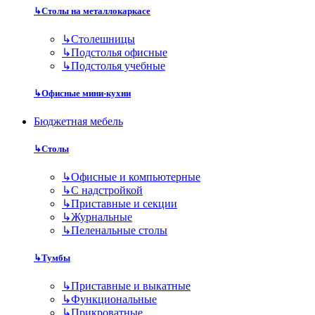
↳
Столы на металлокаркасе
↳
Столешницы
↳
Подстолья офисные
↳
Подстолья учебные
↳
Офисные мини-кухни
Бюджетная мебель
↳
Столы
↳
Офисные и компьютерные
↳
С надстройкой
↳
Приставные и секции
↳
Журнальные
↳
Пеленальные столы
↳
Тумбы
↳
Приставные и выкатные
↳
Функциональные
↳
Прикроватные