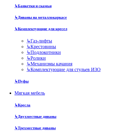
↳
Банкетки и скамьи
↳
Диваны на металлокаркасе
↳
Комплектующие для кресел
↳
Газ-лифты
↳
Крестовины
↳
Подлокотники
↳
Ролики
↳
Механизмы качания
↳
Комплектующие для стульев ИЗО
↳
Пуфы
Мягкая мебель
↳
Кресла
↳
Двухместные диваны
↳
Трехместные диваны