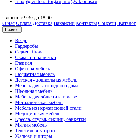
shop@viktoria-torg.ru
info@viktorias.ru
звоните с 9:30 до 18:00
О нас
Оплата
Доставка
Вакансии
Контакты
Соцсети
Каталог
Везде
Везде
Гардеробы
Серия "Люкс"
Скамьи и банкетки
Главная
Офисная мебель
Бюджетная мебель
Детская - дошкольная мебель
Мебель для загородного дома
Школьная мебель
Мебель для общепита и кафе
Металлическая мебель
Мебель из нержавеющей стали
Медицинская мебель
Кресла, стулья, секции, банкетки
Мягкая мебель
Текстиль и матрасы
Жалюзи и шторы