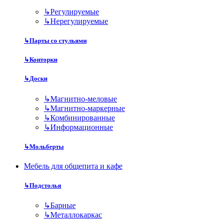
↳
Регулируемые
↳
Нерегулируемые
↳
Парты со стульями
↳
Конторки
↳
Доски
↳
Магнитно-меловые
↳
Магнитно-маркерные
↳
Комбинированные
↳
Информационные
↳
Мольберты
Мебель для общепита и кафе
↳
Подстолья
↳
Барные
↳
Металлокаркас