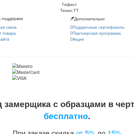
 поддержки
Дополнительно
ая связь
Подарочные сертификаты
т товара
Партнерская программа
сайта
Акции
 замерщика с образцами в чер
бесплатно
.
При заказе скидка
от 5%
до
15%