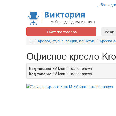
Закладк
Каталог товаров
Везде
Кресла, стулья, секции, банкетки
Кресла д
Офисное кресло Kro
Код товара:
EV-kron m leaher brown
Код товара:
EV-kron m leaher brown