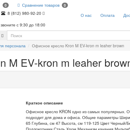
и
Сравнение товаров
0
0
8 (812) 980-92-20
О нас
Оплата
Дос
звоните с 9:30 до 18:00
ля персонала
Офисное кресло Kron M EV-kron m leaher brown
n M EV-kron m leaher brow
Краткое описание
Офисное кресло KRON одно из самых популярных. О
подходит для дома и офиса. Общие параметры Шири
65 Глубина, см 47 Высота, см 119-125 Цвет Черный/
Подлокотники Сталь Хром Механизм качания Мульти