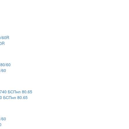
60R
/60
 БСПнп 80.65
0