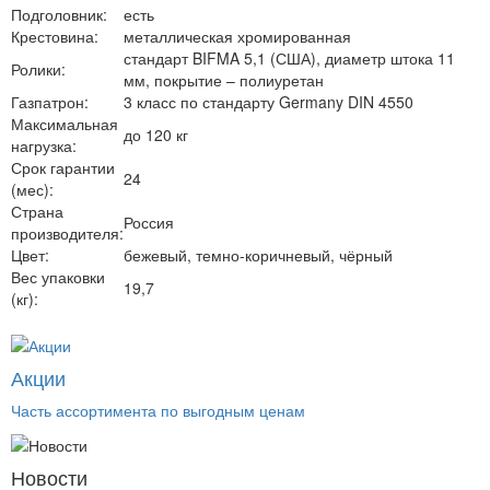
Подголовник:
есть
Крестовина:
металлическая хромированная
стандарт BIFMA 5,1 (США), диаметр штока 11
Ролики:
мм, покрытие – полиуретан
Газпатрон:
3 класс по стандарту Germany DIN 4550
Максимальная
до 120 кг
нагрузка:
Срок гарантии
24
(мес):
Страна
Россия
производителя:
Цвет:
бежевый, темно-коричневый, чёрный
Вес упаковки
19,7
(кг):
Акции
Часть ассортимента по выгодным ценам
Новости