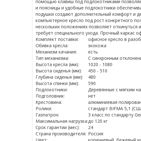
помощью клавиш под подлокотниками позволяет
и поясницы и удобные подлокотники обеспечива
подушки создают дополнительный комфорт и дел
компьютерное кресло под рост конкретного пол
нескольких положениях позволяет откинуться и
требует специального ухода. Прочный каркас оф
Комплект поставки:
офисное кресло в разоб
Обивка кресла:
экокожа
Механизм качания:
есть
Тип механизма:
С синхронным отклонени
Высота кресла (мм):
1020 - 1080
Высота сиденья (мм):
450 - 510
Глубина сиденья (мм):
480
Высота спинки (мм):
590
Подлокотники:
Деревянные с мягким н
Подголовник:
нет
Крестовина:
алюминиевая полирова
Ролики:
стандарт BIFMA 5,1 (СШ
Газпатрон:
3 класс по стандарту G
Максимальная нагрузка:
до 120 кг
Срок гарантии (мес):
24
Страна производителя:
Россия
Цвет:
коричневый, бежевый и