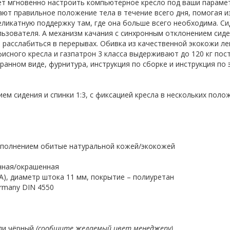
 мгновенно настроить компьютерное кресло под ваши парамет
ют правильное положение тела в течение всего дня, помогая и
икатную поддержку там, где она больше всего необходима. Сид
ьзователя. А механизм качания с синхронным отклонением сидени
 расслабиться в перерывах. Обивка из качественной экокожи ле
исного кресла и газпатрон 3 класса выдерживают до 120 кг пос
ранном виде, фурнитура, инструкция по сборке и инструкция по 
ем сидения и спинки 1:3, с фиксацией кресла в нескольких поло
аполнением обитые натуральной кожей/экокожей
нная/окрашенная
А), диаметр штока 11 мм, покрытие – полиуретан
ermany DIN 4550
ли чёрный
(сообщите желаемый цвет менеджеру)