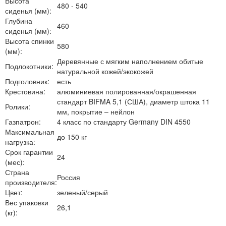
Высота
480 - 540
сиденья (мм):
Глубина
460
сиденья (мм):
Высота спинки
580
(мм):
Деревянные с мягким наполнением обитые
Подлокотники:
натуральной кожей/экокожей
Подголовник:
есть
Крестовина:
алюминиевая полированная/окрашенная
стандарт BIFMA 5,1 (США), диаметр штока 11
Ролики:
мм, покрытие – нейлон
Газпатрон:
4 класс по стандарту Germany DIN 4550
Максимальная
до 150 кг
нагрузка:
Срок гарантии
24
(мес):
Страна
Россия
производителя:
Цвет:
зеленый/серый
Вес упаковки
26,1
(кг):