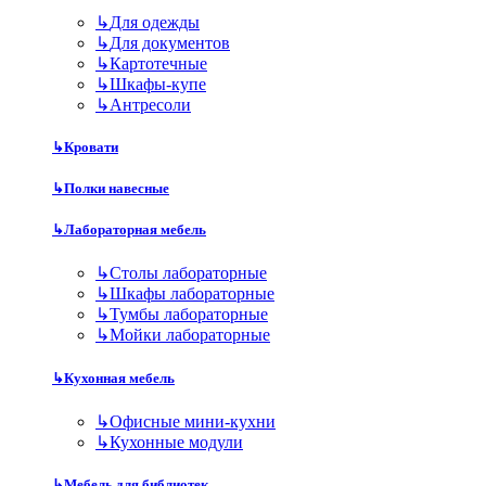
↳
Для одежды
↳
Для документов
↳
Картотечные
↳
Шкафы-купе
↳
Антресоли
↳
Кровати
↳
Полки навесные
↳
Лабораторная мебель
↳
Столы лабораторные
↳
Шкафы лабораторные
↳
Тумбы лабораторные
↳
Мойки лабораторные
↳
Кухонная мебель
↳
Офисные мини-кухни
↳
Кухонные модули
↳
Мебель для библиотек