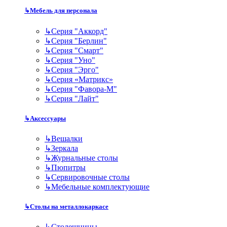
↳
Мебель для персонала
↳
Серия "Аккорд"
↳
Серия "Берлин"
↳
Серия "Смарт"
↳
Серия "Уно"
↳
Серия "Эрго"
↳
Серия «Матрикс»
↳
Серия "Фавора-М"
↳
Серия "Лайт"
↳
Аксессуары
↳
Вешалки
↳
Зеркала
↳
Журнальные столы
↳
Пюпитры
↳
Сервировочные столы
↳
Мебельные комплектующие
↳
Столы на металлокаркасе
↳
Столешницы