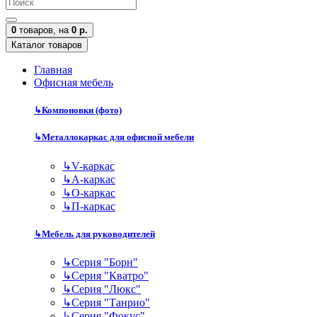
0
товаров,
на
0 р.
Каталог товаров
Главная
Офисная мебель
↳
Компоновки (фото)
↳
Металлокаркас для офисной мебели
↳
V-каркас
↳
А-каркас
↳
О-каркас
↳
П-каркас
↳
Мебель для руководителей
↳
Серия "Борн"
↳
Серия "Кватро"
↳
Серия "Люкс"
↳
Серия "Танрио"
↳
Серия "Фокус"