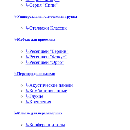
↳
Серия "Яппи"
↳
Универсальная стеллажная группа
↳
Стеллажи Классик
↳
Мебель для приемных
↳
Ресепшен "Берлин"
↳
Ресепшен "Фокус"
↳
Ресепшен "Эрго"
↳
Перегородки и панели
↳
Акустические панели
↳
Комбинированные
↳
Глухие
↳
Крепления
↳
Мебель для переговорных
↳
Конференц-столы