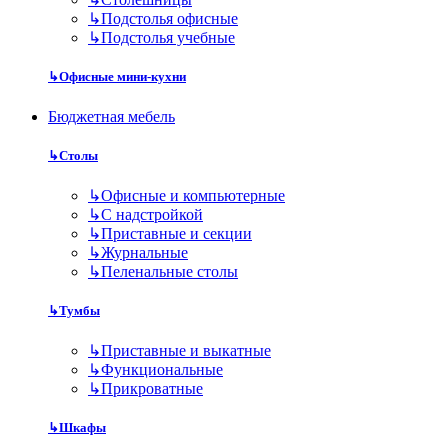
↳
Подстолья офисные
↳
Подстолья учебные
↳
Офисные мини-кухни
Бюджетная мебель
↳
Столы
↳
Офисные и компьютерные
↳
С надстройкой
↳
Приставные и секции
↳
Журнальные
↳
Пеленальные столы
↳
Тумбы
↳
Приставные и выкатные
↳
Функциональные
↳
Прикроватные
↳
Шкафы