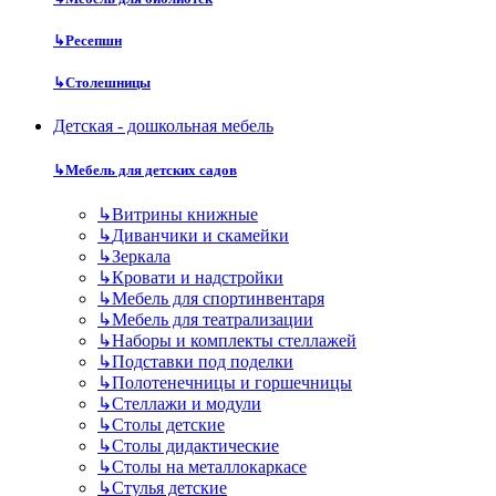
↳
Ресепшн
↳
Столешницы
Детская - дошкольная мебель
↳
Мебель для детских садов
↳
Витрины книжные
↳
Диванчики и скамейки
↳
Зеркала
↳
Кровати и надстройки
↳
Мебель для спортинвентаря
↳
Мебель для театрализации
↳
Наборы и комплекты стеллажей
↳
Подставки под поделки
↳
Полотенечницы и горшечницы
↳
Стеллажи и модули
↳
Столы детские
↳
Столы дидактические
↳
Столы на металлокаркасе
↳
Стулья детские