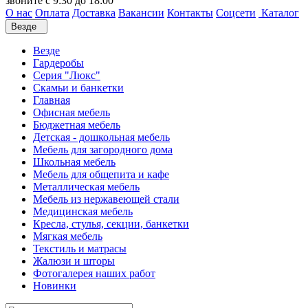
звоните с 9:30 до 18:00
О нас
Оплата
Доставка
Вакансии
Контакты
Соцсети
Каталог
Везде
Везде
Гардеробы
Серия "Люкс"
Скамьи и банкетки
Главная
Офисная мебель
Бюджетная мебель
Детская - дошкольная мебель
Мебель для загородного дома
Школьная мебель
Мебель для общепита и кафе
Металлическая мебель
Мебель из нержавеющей стали
Медицинская мебель
Кресла, стулья, секции, банкетки
Мягкая мебель
Текстиль и матрасы
Жалюзи и шторы
Фотогалерея наших работ
Новинки