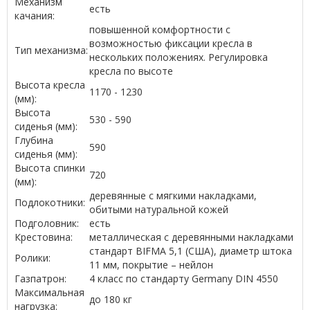
Механизм
есть
качания:
повышенной комфортности с
возможностью фиксации кресла в
Тип механизма:
нескольких положениях. Регулировка
кресла по высоте
Высота кресла
1170 - 1230
(мм):
Высота
530 - 590
сиденья (мм):
Глубина
590
сиденья (мм):
Высота спинки
720
(мм):
деревянные с мягкими накладками,
Подлокотники:
обитыми натуральной кожей
Подголовник:
есть
Крестовина:
металлическая с деревянными накладками
стандарт BIFMA 5,1 (США), диаметр штока
Ролики:
11 мм, покрытие – нейлон
Газпатрон:
4 класс по стандарту Germany DIN 4550
Максимальная
до 180 кг
нагрузка: