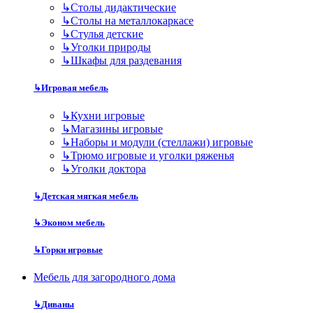
↳
Столы дидактические
↳
Столы на металлокаркасе
↳
Стулья детские
↳
Уголки природы
↳
Шкафы для раздевания
↳
Игровая мебель
↳
Кухни игровые
↳
Магазины игровые
↳
Наборы и модули (стеллажи) игровые
↳
Трюмо игровые и уголки ряженья
↳
Уголки доктора
↳
Детская мягкая мебель
↳
Эконом мебель
↳
Горки игровые
Мебель для загородного дома
↳
Диваны