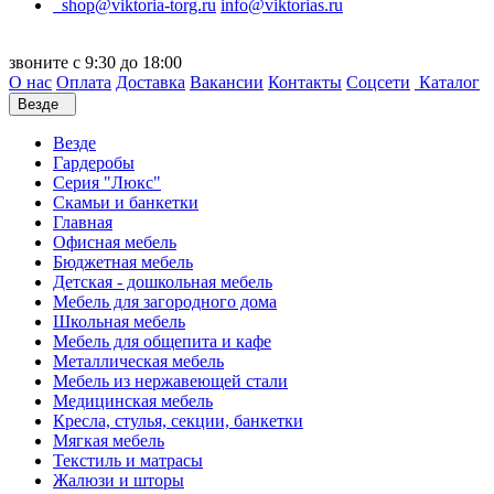
shop@viktoria-torg.ru
info@viktorias.ru
звоните с 9:30 до 18:00
О нас
Оплата
Доставка
Вакансии
Контакты
Соцсети
Каталог
Везде
Везде
Гардеробы
Серия "Люкс"
Скамьи и банкетки
Главная
Офисная мебель
Бюджетная мебель
Детская - дошкольная мебель
Мебель для загородного дома
Школьная мебель
Мебель для общепита и кафе
Металлическая мебель
Мебель из нержавеющей стали
Медицинская мебель
Кресла, стулья, секции, банкетки
Мягкая мебель
Текстиль и матрасы
Жалюзи и шторы