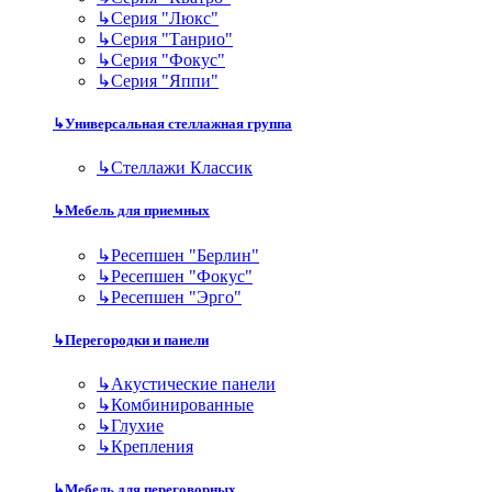
↳
Серия "Люкс"
↳
Серия "Танрио"
↳
Серия "Фокус"
↳
Серия "Яппи"
↳
Универсальная стеллажная группа
↳
Стеллажи Классик
↳
Мебель для приемных
↳
Ресепшен "Берлин"
↳
Ресепшен "Фокус"
↳
Ресепшен "Эрго"
↳
Перегородки и панели
↳
Акустические панели
↳
Комбинированные
↳
Глухие
↳
Крепления
↳
Мебель для переговорных