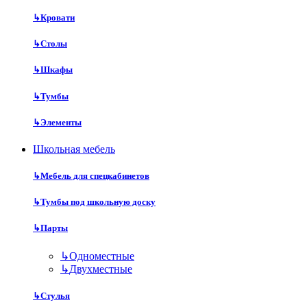
↳
Кровати
↳
Столы
↳
Шкафы
↳
Тумбы
↳
Элементы
Школьная мебель
↳
Мебель для спецкабинетов
↳
Тумбы под школьную доску
↳
Парты
↳
Одноместные
↳
Двухместные
↳
Стулья