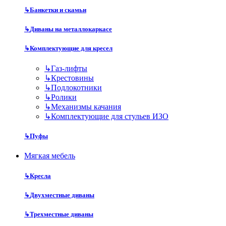
↳
Банкетки и скамьи
↳
Диваны на металлокаркасе
↳
Комплектующие для кресел
↳
Газ-лифты
↳
Крестовины
↳
Подлокотники
↳
Ролики
↳
Механизмы качания
↳
Комплектующие для стульев ИЗО
↳
Пуфы
Мягкая мебель
↳
Кресла
↳
Двухместные диваны
↳
Трехместные диваны