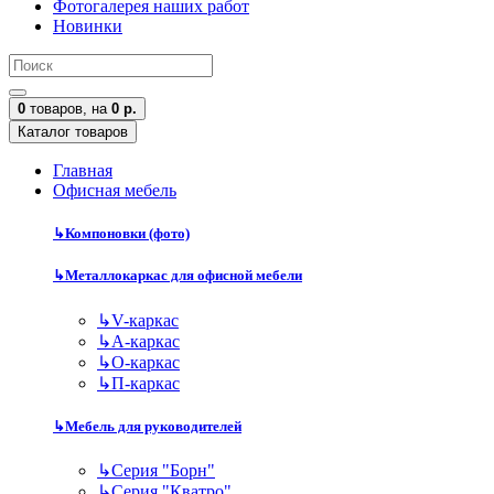
Фотогалерея наших работ
Новинки
0
товаров,
на
0 р.
Каталог товаров
Главная
Офисная мебель
↳
Компоновки (фото)
↳
Металлокаркас для офисной мебели
↳
V-каркас
↳
А-каркас
↳
О-каркас
↳
П-каркас
↳
Мебель для руководителей
↳
Серия "Борн"
↳
Серия "Кватро"