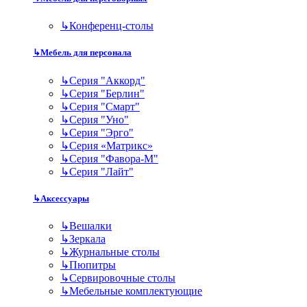
↳
Конференц-столы
↳
Мебель для персонала
↳
Серия "Аккорд"
↳
Серия "Берлин"
↳
Серия "Смарт"
↳
Серия "Уно"
↳
Серия "Эрго"
↳
Серия «Матрикс»
↳
Серия "Фавора-М"
↳
Серия "Лайт"
↳
Аксессуары
↳
Вешалки
↳
Зеркала
↳
Журнальные столы
↳
Пюпитры
↳
Сервировочные столы
↳
Мебельные комплектующие