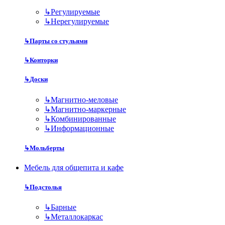
↳
Регулируемые
↳
Нерегулируемые
↳
Парты со стульями
↳
Конторки
↳
Доски
↳
Магнитно-меловые
↳
Магнитно-маркерные
↳
Комбинированные
↳
Информационные
↳
Мольберты
Мебель для общепита и кафе
↳
Подстолья
↳
Барные
↳
Металлокаркас