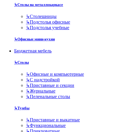
↳
Столы на металлокаркасе
↳
Столешницы
↳
Подстолья офисные
↳
Подстолья учебные
↳
Офисные мини-кухни
Бюджетная мебель
↳
Столы
↳
Офисные и компьютерные
↳
С надстройкой
↳
Приставные и секции
↳
Журнальные
↳
Пеленальные столы
↳
Тумбы
↳
Приставные и выкатные
↳
Функциональные
↳
Прикроватные