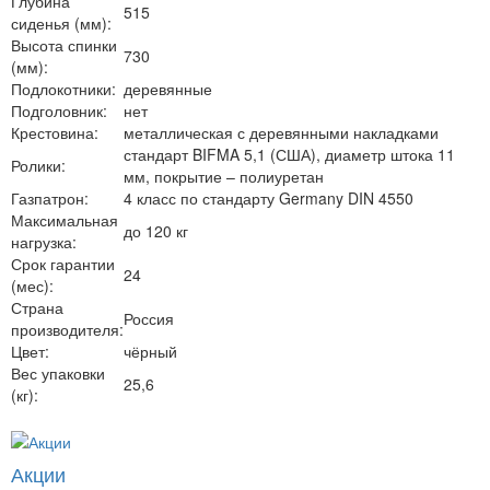
Глубина
515
сиденья (мм):
Высота спинки
730
(мм):
Подлокотники:
деревянные
Подголовник:
нет
Крестовина:
металлическая с деревянными накладками
стандарт BIFMA 5,1 (США), диаметр штока 11
Ролики:
мм, покрытие – полиуретан
Газпатрон:
4 класс по стандарту Germany DIN 4550
Максимальная
до 120 кг
нагрузка:
Срок гарантии
24
(мес):
Страна
Россия
производителя:
Цвет:
чёрный
Вес упаковки
25,6
(кг):
Акции