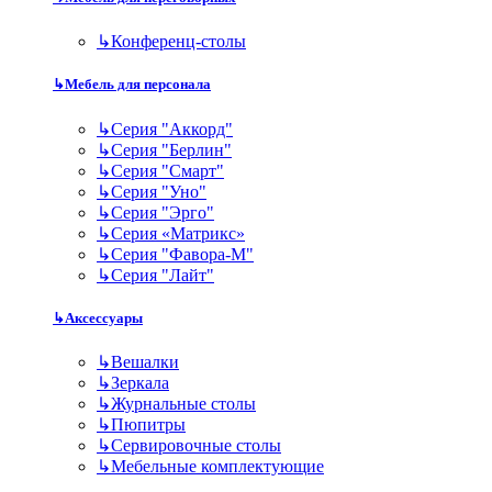
↳
Конференц-столы
↳
Мебель для персонала
↳
Серия "Аккорд"
↳
Серия "Берлин"
↳
Серия "Смарт"
↳
Серия "Уно"
↳
Серия "Эрго"
↳
Серия «Матрикс»
↳
Серия "Фавора-М"
↳
Серия "Лайт"
↳
Аксессуары
↳
Вешалки
↳
Зеркала
↳
Журнальные столы
↳
Пюпитры
↳
Сервировочные столы
↳
Мебельные комплектующие