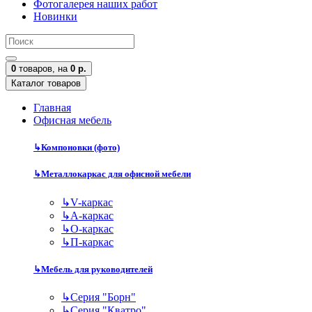
Фотогалерея наших работ
Новинки
0
товаров,
на
0 р.
Каталог товаров
Главная
Офисная мебель
↳
Компоновки (фото)
↳
Металлокаркас для офисной мебели
↳
V-каркас
↳
А-каркас
↳
О-каркас
↳
П-каркас
↳
Мебель для руководителей
↳
Серия "Борн"
↳
Серия "Кватро"