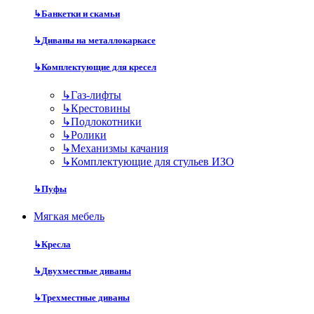
↳
Банкетки и скамьи
↳
Диваны на металлокаркасе
↳
Комплектующие для кресел
↳
Газ-лифты
↳
Крестовины
↳
Подлокотники
↳
Ролики
↳
Механизмы качания
↳
Комплектующие для стульев ИЗО
↳
Пуфы
Мягкая мебель
↳
Кресла
↳
Двухместные диваны
↳
Трехместные диваны