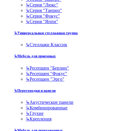
↳
Серия "Люкс"
↳
Серия "Танрио"
↳
Серия "Фокус"
↳
Серия "Яппи"
↳
Универсальная стеллажная группа
↳
Стеллажи Классик
↳
Мебель для приемных
↳
Ресепшен "Берлин"
↳
Ресепшен "Фокус"
↳
Ресепшен "Эрго"
↳
Перегородки и панели
↳
Акустические панели
↳
Комбинированные
↳
Глухие
↳
Крепления
↳
Мебель для переговорных