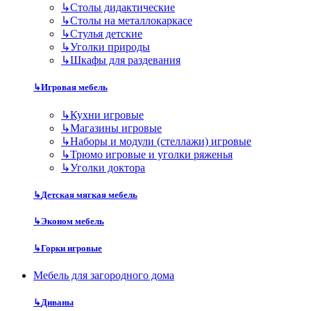
↳
Столы дидактические
↳
Столы на металлокаркасе
↳
Стулья детские
↳
Уголки природы
↳
Шкафы для раздевания
↳
Игровая мебель
↳
Кухни игровые
↳
Магазины игровые
↳
Наборы и модули (стеллажи) игровые
↳
Трюмо игровые и уголки ряженья
↳
Уголки доктора
↳
Детская мягкая мебель
↳
Эконом мебель
↳
Горки игровые
Мебель для загородного дома
↳
Диваны