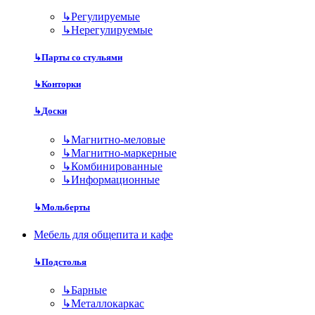
↳
Регулируемые
↳
Нерегулируемые
↳
Парты со стульями
↳
Конторки
↳
Доски
↳
Магнитно-меловые
↳
Магнитно-маркерные
↳
Комбинированные
↳
Информационные
↳
Мольберты
Мебель для общепита и кафе
↳
Подстолья
↳
Барные
↳
Металлокаркас