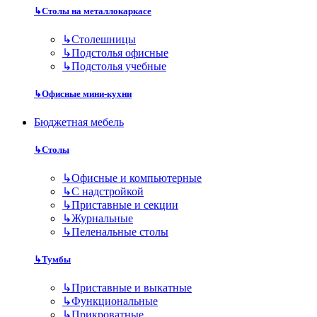
↳
Столы на металлокаркасе
↳
Столешницы
↳
Подстолья офисные
↳
Подстолья учебные
↳
Офисные мини-кухни
Бюджетная мебель
↳
Столы
↳
Офисные и компьютерные
↳
С надстройкой
↳
Приставные и секции
↳
Журнальные
↳
Пеленальные столы
↳
Тумбы
↳
Приставные и выкатные
↳
Функциональные
↳
Прикроватные