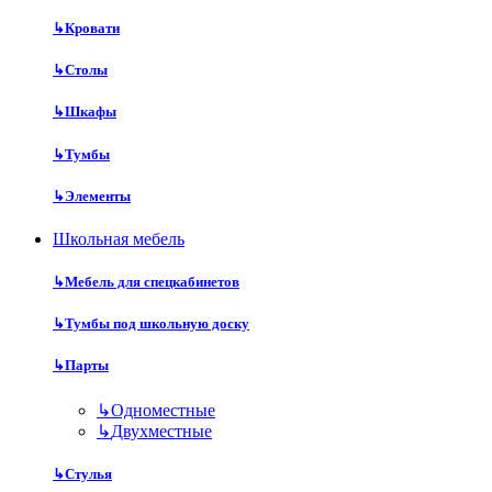
↳
Кровати
↳
Столы
↳
Шкафы
↳
Тумбы
↳
Элементы
Школьная мебель
↳
Мебель для спецкабинетов
↳
Тумбы под школьную доску
↳
Парты
↳
Одноместные
↳
Двухместные
↳
Стулья