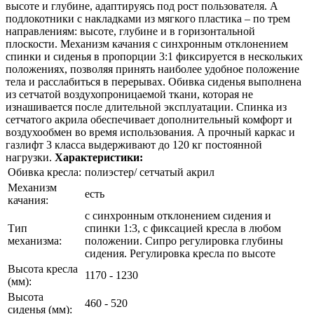
высоте и глубине, адаптируясь под рост пользователя. А
подлокотники с накладками из мягкого пластика – по трем
направлениям: высоте, глубине и в горизонтальной
плоскости. Механизм качания с синхронным отклонением
спинки и сиденья в пропорции 3:1 фиксируется в нескольких
положениях, позволяя принять наиболее удобное положение
тела и расслабиться в перерывах. Обивка сиденья выполнена
из сетчатой воздухопроницаемой ткани, которая не
изнашивается после длительной эксплуатации. Спинка из
сетчатого акрила обеспечивает дополнительный комфорт и
воздухообмен во время использования. А прочный каркас и
газлифт 3 класса выдерживают до 120 кг постоянной
нагрузки.
Характеристики:
Обивка кресла:
полиэстер/ сетчатый акрил
Механизм
есть
качания:
с синхронным отклонением сидения и
Тип
спинки 1:3, с фиксацией кресла в любом
механизма:
положении. Сипро регулировка глубины
сидения. Регулировка кресла по высоте
Высота кресла
1170 - 1230
(мм):
Высота
460 - 520
сиденья (мм):