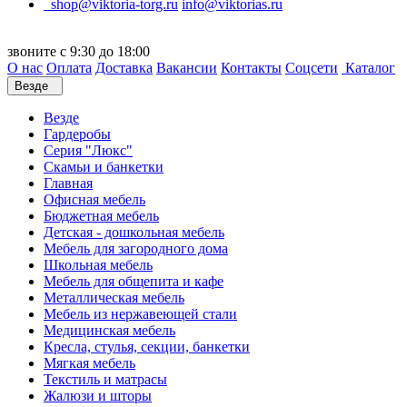
shop@viktoria-torg.ru
info@viktorias.ru
звоните с 9:30 до 18:00
О нас
Оплата
Доставка
Вакансии
Контакты
Соцсети
Каталог
Везде
Везде
Гардеробы
Серия "Люкс"
Скамьи и банкетки
Главная
Офисная мебель
Бюджетная мебель
Детская - дошкольная мебель
Мебель для загородного дома
Школьная мебель
Мебель для общепита и кафе
Металлическая мебель
Мебель из нержавеющей стали
Медицинская мебель
Кресла, стулья, секции, банкетки
Мягкая мебель
Текстиль и матрасы
Жалюзи и шторы