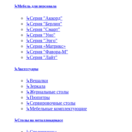
↳
Мебель для персонала
↳
Серия "Аккорд"
↳
Серия "Берлин"
↳
Серия "Смарт"
↳
Серия "Уно"
↳
Серия "Эрго"
↳
Серия «Матрикс»
↳
Серия "Фавора-М"
↳
Серия "Лайт"
↳
Аксессуары
↳
Вешалки
↳
Зеркала
↳
Журнальные столы
↳
Пюпитры
↳
Сервировочные столы
↳
Мебельные комплектующие
↳
Столы на металлокаркасе
↳
Столешницы