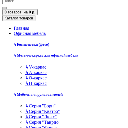
0
товаров,
на
0 р.
Каталог товаров
Главная
Офисная мебель
↳
Компоновки (фото)
↳
Металлокаркас для офисной мебели
↳
V-каркас
↳
А-каркас
↳
О-каркас
↳
П-каркас
↳
Мебель для руководителей
↳
Серия "Борн"
↳
Серия "Кватро"
↳
Серия "Люкс"
↳
Серия "Танрио"
↳
Серия "Фокус"