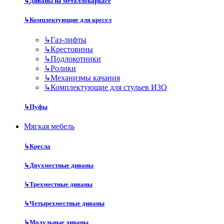
↳
Диваны на металлокаркасе
↳
Комплектующие для кресел
↳
Газ-лифты
↳
Крестовины
↳
Подлокотники
↳
Ролики
↳
Механизмы качания
↳
Комплектующие для стульев ИЗО
↳
Пуфы
Мягкая мебель
↳
Кресла
↳
Двухместные диваны
↳
Трехместные диваны
↳
Четырехместные диваны
↳
Модульные диваны