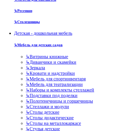
↳
Ресепшн
↳
Столешницы
Детская - дошкольная мебель
↳
Мебель для детских садов
↳
Витрины книжные
↳
Диванчики и скамейки
↳
Зеркала
↳
Кровати и надстройки
↳
Мебель для спортинвентаря
↳
Мебель для театрализации
↳
Наборы и комплекты стеллажей
↳
Подставки под поделки
↳
Полотенечницы и горшечницы
↳
Стеллажи и модули
↳
Столы детские
↳
Столы дидактические
↳
Столы на металлокаркасе
↳
Стулья детские