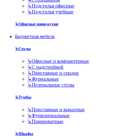
↳
Подстолья офисные
↳
Подстолья учебные
↳
Офисные мини-кухни
Бюджетная мебель
↳
Столы
↳
Офисные и компьютерные
↳
С надстройкой
↳
Приставные и секции
↳
Журнальные
↳
Пеленальные столы
↳
Тумбы
↳
Приставные и выкатные
↳
Функциональные
↳
Прикроватные
↳
Шкафы