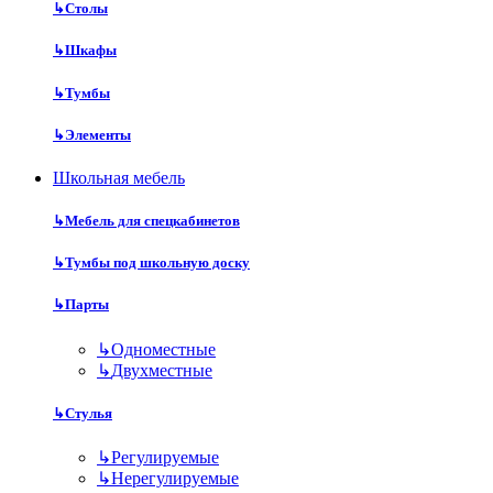
↳
Столы
↳
Шкафы
↳
Тумбы
↳
Элементы
Школьная мебель
↳
Мебель для спецкабинетов
↳
Тумбы под школьную доску
↳
Парты
↳
Одноместные
↳
Двухместные
↳
Стулья
↳
Регулируемые
↳
Нерегулируемые