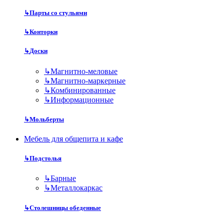
↳
Парты со стульями
↳
Конторки
↳
Доски
↳
Магнитно-меловые
↳
Магнитно-маркерные
↳
Комбинированные
↳
Информационные
↳
Мольберты
Мебель для общепита и кафе
↳
Подстолья
↳
Барные
↳
Металлокаркас
↳
Столешницы обеденные