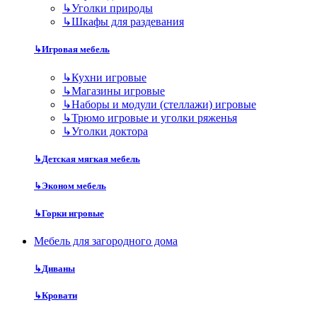
↳
Уголки природы
↳
Шкафы для раздевания
↳
Игровая мебель
↳
Кухни игровые
↳
Магазины игровые
↳
Наборы и модули (стеллажи) игровые
↳
Трюмо игровые и уголки ряженья
↳
Уголки доктора
↳
Детская мягкая мебель
↳
Эконом мебель
↳
Горки игровые
Мебель для загородного дома
↳
Диваны
↳
Кровати