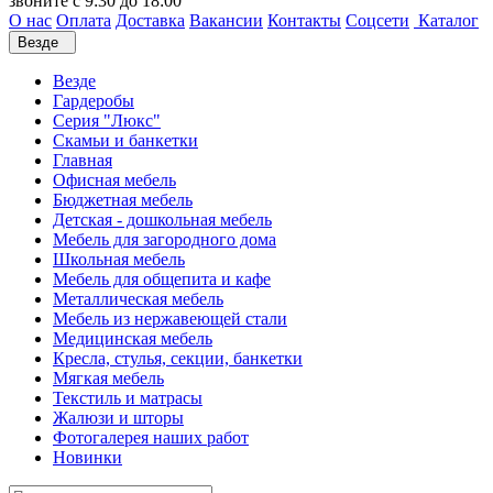
звоните с 9:30 до 18:00
О нас
Оплата
Доставка
Вакансии
Контакты
Соцсети
Каталог
Везде
Везде
Гардеробы
Серия "Люкс"
Скамьи и банкетки
Главная
Офисная мебель
Бюджетная мебель
Детская - дошкольная мебель
Мебель для загородного дома
Школьная мебель
Мебель для общепита и кафе
Металлическая мебель
Мебель из нержавеющей стали
Медицинская мебель
Кресла, стулья, секции, банкетки
Мягкая мебель
Текстиль и матрасы
Жалюзи и шторы
Фотогалерея наших работ
Новинки