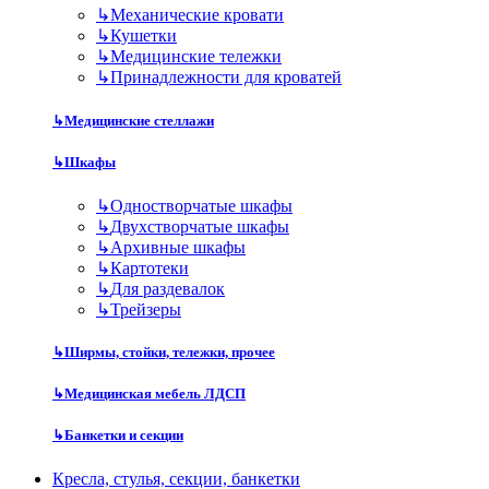
↳
Механические кровати
↳
Кушетки
↳
Медицинские тележки
↳
Принадлежности для кроватей
↳
Медицинские стеллажи
↳
Шкафы
↳
Одностворчатые шкафы
↳
Двухстворчатые шкафы
↳
Архивные шкафы
↳
Картотеки
↳
Для раздевалок
↳
Трейзеры
↳
Ширмы, стойки, тележки, прочее
↳
Медицинская мебель ЛДСП
↳
Банкетки и секции
Кресла, стулья, секции, банкетки