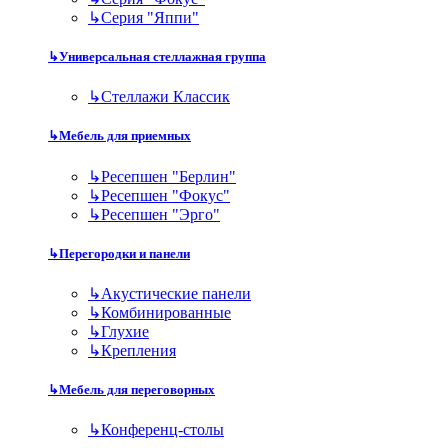
↳
Серия "Яппи"
↳
Универсальная стеллажная группа
↳
Стеллажи Классик
↳
Мебель для приемных
↳
Ресепшен "Берлин"
↳
Ресепшен "Фокус"
↳
Ресепшен "Эрго"
↳
Перегородки и панели
↳
Акустические панели
↳
Комбинированные
↳
Глухие
↳
Крепления
↳
Мебель для переговорных
↳
Конференц-столы