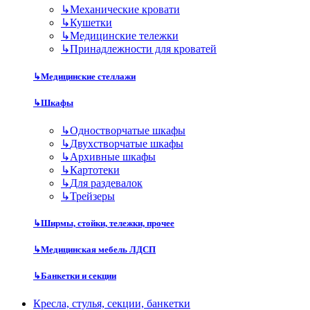
↳
Механические кровати
↳
Кушетки
↳
Медицинские тележки
↳
Принадлежности для кроватей
↳
Медицинские стеллажи
↳
Шкафы
↳
Одностворчатые шкафы
↳
Двухстворчатые шкафы
↳
Архивные шкафы
↳
Картотеки
↳
Для раздевалок
↳
Трейзеры
↳
Ширмы, стойки, тележки, прочее
↳
Медицинская мебель ЛДСП
↳
Банкетки и секции
Кресла, стулья, секции, банкетки