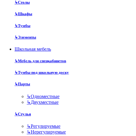
↳
Столы
↳
Шкафы
↳
Тумбы
↳
Элементы
Школьная мебель
↳
Мебель для спецкабинетов
↳
Тумбы под школьную доску
↳
Парты
↳
Одноместные
↳
Двухместные
↳
Стулья
↳
Регулируемые
↳
Нерегулируемые