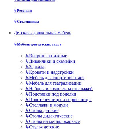
↳
Ресепшн
↳
Столешницы
Детская - дошкольная мебель
↳
Мебель для детских садов
↳
Витрины книжные
↳
Диванчики и скамейки
↳
Зеркала
↳
Кровати и надстройки
↳
Мебель для спортинвентаря
↳
Мебель для театрализации
↳
Наборы и комплекты стеллажей
↳
Подставки под поделки
↳
Полотенечницы и горшечницы
↳
Стеллажи и модули
↳
Столы детские
↳
Столы дидактические
↳
Столы на металлокаркасе
↳
Стулья детские