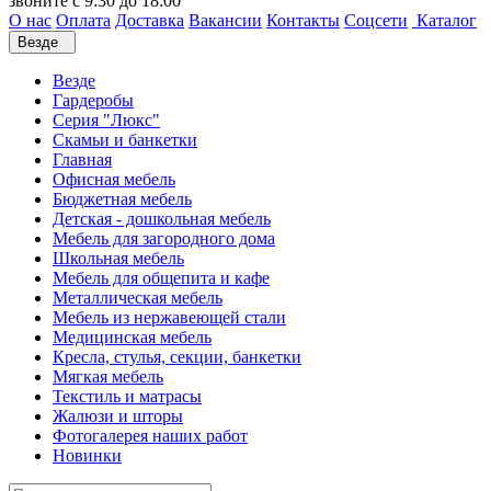
звоните с 9:30 до 18:00
О нас
Оплата
Доставка
Вакансии
Контакты
Соцсети
Каталог
Везде
Везде
Гардеробы
Серия "Люкс"
Скамьи и банкетки
Главная
Офисная мебель
Бюджетная мебель
Детская - дошкольная мебель
Мебель для загородного дома
Школьная мебель
Мебель для общепита и кафе
Металлическая мебель
Мебель из нержавеющей стали
Медицинская мебель
Кресла, стулья, секции, банкетки
Мягкая мебель
Текстиль и матрасы
Жалюзи и шторы
Фотогалерея наших работ
Новинки