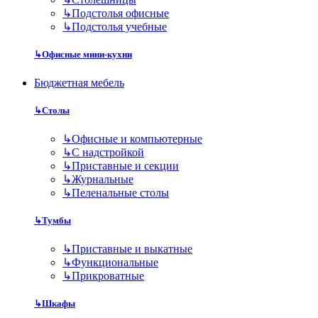
↳
Подстолья офисные
↳
Подстолья учебные
↳
Офисные мини-кухни
Бюджетная мебель
↳
Столы
↳
Офисные и компьютерные
↳
С надстройкой
↳
Приставные и секции
↳
Журнальные
↳
Пеленальные столы
↳
Тумбы
↳
Приставные и выкатные
↳
Функциональные
↳
Прикроватные
↳
Шкафы