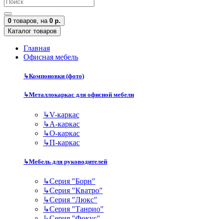
0
товаров,
на
0 р.
Каталог товаров
Главная
Офисная мебель
↳
Компоновки (фото)
↳
Металлокаркас для офисной мебели
↳
V-каркас
↳
А-каркас
↳
О-каркас
↳
П-каркас
↳
Мебель для руководителей
↳
Серия "Борн"
↳
Серия "Кватро"
↳
Серия "Люкс"
↳
Серия "Танрио"
↳
Серия "Фокус"