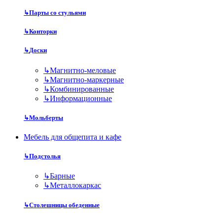
↳
Парты со стульями
↳
Конторки
↳
Доски
↳
Магнитно-меловые
↳
Магнитно-маркерные
↳
Комбинированные
↳
Информационные
↳
Мольберты
Мебель для общепита и кафе
↳
Подстолья
↳
Барные
↳
Металлокаркас
↳
Столешницы обеденные