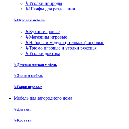
↳
Уголки природы
↳
Шкафы для раздевания
↳
Игровая мебель
↳
Кухни игровые
↳
Магазины игровые
↳
Наборы и модули (стеллажи) игровые
↳
Трюмо игровые и уголки ряженья
↳
Уголки доктора
↳
Детская мягкая мебель
↳
Эконом мебель
↳
Горки игровые
Мебель для загородного дома
↳
Диваны
↳
Кровати