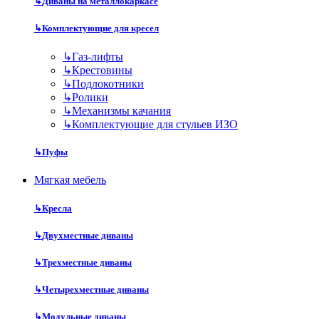
↳
Диваны на металлокаркасе
↳
Комплектующие для кресел
↳
Газ-лифты
↳
Крестовины
↳
Подлокотники
↳
Ролики
↳
Механизмы качания
↳
Комплектующие для стульев ИЗО
↳
Пуфы
Мягкая мебель
↳
Кресла
↳
Двухместные диваны
↳
Трехместные диваны
↳
Четырехместные диваны
↳
Модульные диваны