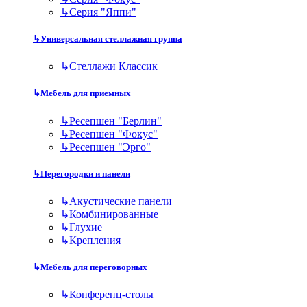
↳
Серия "Яппи"
↳
Универсальная стеллажная группа
↳
Стеллажи Классик
↳
Мебель для приемных
↳
Ресепшен "Берлин"
↳
Ресепшен "Фокус"
↳
Ресепшен "Эрго"
↳
Перегородки и панели
↳
Акустические панели
↳
Комбинированные
↳
Глухие
↳
Крепления
↳
Мебель для переговорных
↳
Конференц-столы