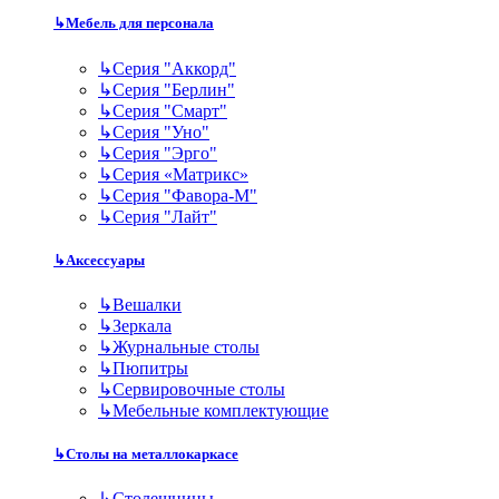
↳
Мебель для персонала
↳
Серия "Аккорд"
↳
Серия "Берлин"
↳
Серия "Смарт"
↳
Серия "Уно"
↳
Серия "Эрго"
↳
Серия «Матрикс»
↳
Серия "Фавора-М"
↳
Серия "Лайт"
↳
Аксессуары
↳
Вешалки
↳
Зеркала
↳
Журнальные столы
↳
Пюпитры
↳
Сервировочные столы
↳
Мебельные комплектующие
↳
Столы на металлокаркасе
↳
Столешницы