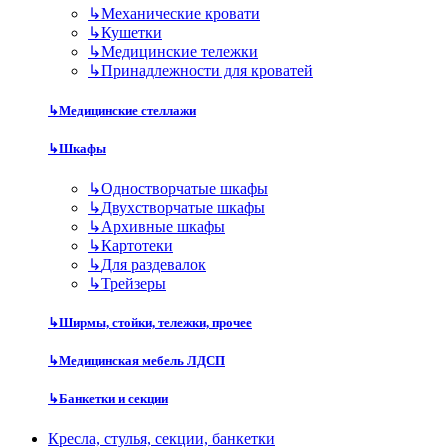
↳
Механические кровати
↳
Кушетки
↳
Медицинские тележки
↳
Принадлежности для кроватей
↳
Медицинские стеллажи
↳
Шкафы
↳
Одностворчатые шкафы
↳
Двухстворчатые шкафы
↳
Архивные шкафы
↳
Картотеки
↳
Для раздевалок
↳
Трейзеры
↳
Ширмы, стойки, тележки, прочее
↳
Медицинская мебель ЛДСП
↳
Банкетки и секции
Кресла, стулья, секции, банкетки