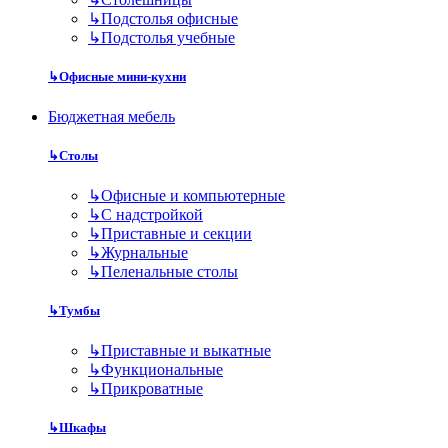
↳
Подстолья офисные
↳
Подстолья учебные
↳
Офисные мини-кухни
Бюджетная мебель
↳
Столы
↳
Офисные и компьютерные
↳
С надстройкой
↳
Приставные и секции
↳
Журнальные
↳
Пеленальные столы
↳
Тумбы
↳
Приставные и выкатные
↳
Функциональные
↳
Прикроватные
↳
Шкафы