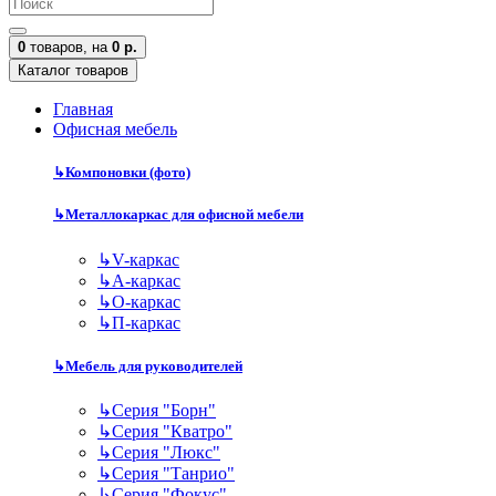
0
товаров,
на
0 р.
Каталог товаров
Главная
Офисная мебель
↳
Компоновки (фото)
↳
Металлокаркас для офисной мебели
↳
V-каркас
↳
А-каркас
↳
О-каркас
↳
П-каркас
↳
Мебель для руководителей
↳
Серия "Борн"
↳
Серия "Кватро"
↳
Серия "Люкс"
↳
Серия "Танрио"
↳
Серия "Фокус"