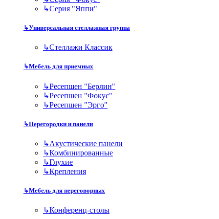
↳
Серия "Яппи"
↳
Универсальная стеллажная группа
↳
Стеллажи Классик
↳
Мебель для приемных
↳
Ресепшен "Берлин"
↳
Ресепшен "Фокус"
↳
Ресепшен "Эрго"
↳
Перегородки и панели
↳
Акустические панели
↳
Комбинированные
↳
Глухие
↳
Крепления
↳
Мебель для переговорных
↳
Конференц-столы