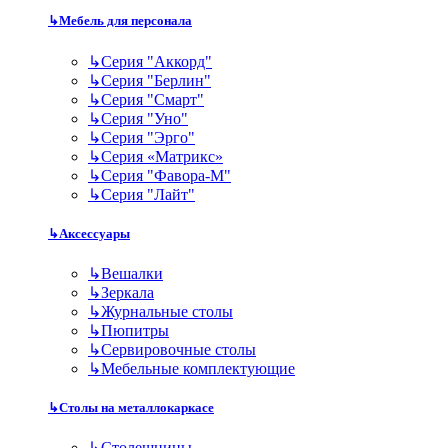
↳
Мебель для персонала
↳
Серия "Аккорд"
↳
Серия "Берлин"
↳
Серия "Смарт"
↳
Серия "Уно"
↳
Серия "Эрго"
↳
Серия «Матрикс»
↳
Серия "Фавора-М"
↳
Серия "Лайт"
↳
Аксессуары
↳
Вешалки
↳
Зеркала
↳
Журнальные столы
↳
Пюпитры
↳
Сервировочные столы
↳
Мебельные комплектующие
↳
Столы на металлокаркасе
↳
Столешницы