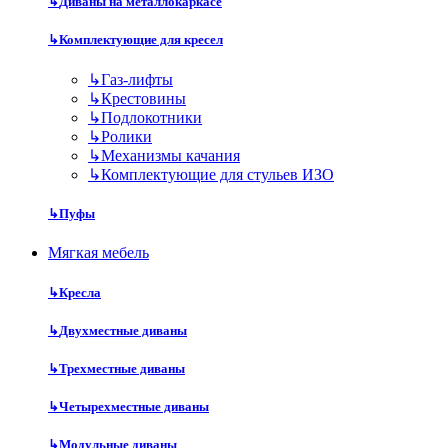
↳
Диваны на металлокаркасе
↳
Комплектующие для кресел
↳
Газ-лифты
↳
Крестовины
↳
Подлокотники
↳
Ролики
↳
Механизмы качания
↳
Комплектующие для стульев ИЗО
↳
Пуфы
Мягкая мебель
↳
Кресла
↳
Двухместные диваны
↳
Трехместные диваны
↳
Четырехместные диваны
↳
Модульные диваны