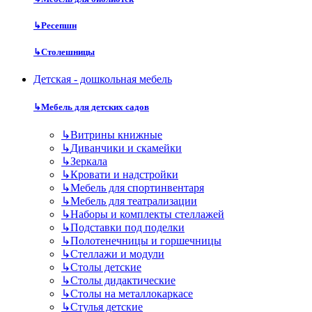
↳
Ресепшн
↳
Столешницы
Детская - дошкольная мебель
↳
Мебель для детских садов
↳
Витрины книжные
↳
Диванчики и скамейки
↳
Зеркала
↳
Кровати и надстройки
↳
Мебель для спортинвентаря
↳
Мебель для театрализации
↳
Наборы и комплекты стеллажей
↳
Подставки под поделки
↳
Полотенечницы и горшечницы
↳
Стеллажи и модули
↳
Столы детские
↳
Столы дидактические
↳
Столы на металлокаркасе
↳
Стулья детские