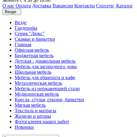
звоните с 9:30 до 18:00
О нас
Оплата
Доставка
Вакансии
Контакты
Соцсети
Каталог
Везде
Везде
Гардеробы
Серия "Люкс"
Скамьи и банкетки
Главная
Офисная мебель
Бюджетная мебель
Детская - дошкольная мебель
Мебель для загородного дома
Школьная мебель
Мебель для общепита и кафе
Металлическая мебель
Мебель из нержавеющей стали
Медицинская мебель
Кресла, стулья, секции, банкетки
Мягкая мебель
Текстиль и матрасы
Жалюзи и шторы
Фотогалерея наших работ
Новинки