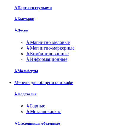
↳
Парты со стульями
↳
Конторки
↳
Доски
↳
Магнитно-меловые
↳
Магнитно-маркерные
↳
Комбинированные
↳
Информационные
↳
Мольберты
Мебель для общепита и кафе
↳
Подстолья
↳
Барные
↳
Металлокаркас
↳
Столешницы обеденные