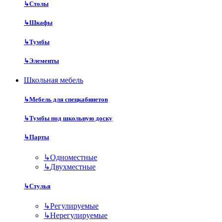
↳
Столы
↳
Шкафы
↳
Тумбы
↳
Элементы
Школьная мебель
↳
Мебель для спецкабинетов
↳
Тумбы под школьную доску
↳
Парты
↳
Одноместные
↳
Двухместные
↳
Стулья
↳
Регулируемые
↳
Нерегулируемые