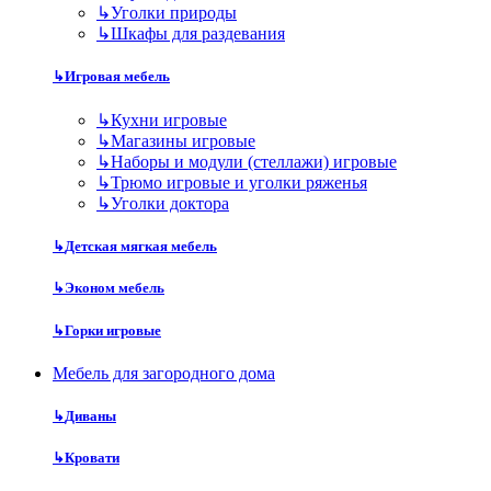
↳
Уголки природы
↳
Шкафы для раздевания
↳
Игровая мебель
↳
Кухни игровые
↳
Магазины игровые
↳
Наборы и модули (стеллажи) игровые
↳
Трюмо игровые и уголки ряженья
↳
Уголки доктора
↳
Детская мягкая мебель
↳
Эконом мебель
↳
Горки игровые
Мебель для загородного дома
↳
Диваны
↳
Кровати