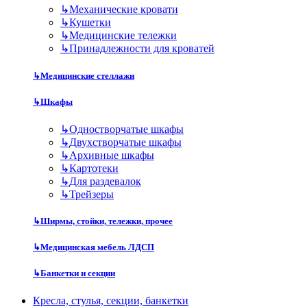
↳
Механические кровати
↳
Кушетки
↳
Медицинские тележки
↳
Принадлежности для кроватей
↳
Медицинские стеллажи
↳
Шкафы
↳
Одностворчатые шкафы
↳
Двухстворчатые шкафы
↳
Архивные шкафы
↳
Картотеки
↳
Для раздевалок
↳
Трейзеры
↳
Ширмы, стойки, тележки, прочее
↳
Медицинская мебель ЛДСП
↳
Банкетки и секции
Кресла, стулья, секции, банкетки