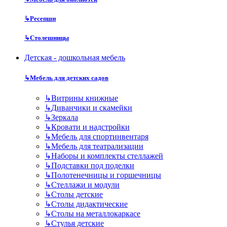
↳
Ресепшн
↳
Столешницы
Детская - дошкольная мебель
↳
Мебель для детских садов
↳
Витрины книжные
↳
Диванчики и скамейки
↳
Зеркала
↳
Кровати и надстройки
↳
Мебель для спортинвентаря
↳
Мебель для театрализации
↳
Наборы и комплекты стеллажей
↳
Подставки под поделки
↳
Полотенечницы и горшечницы
↳
Стеллажи и модули
↳
Столы детские
↳
Столы дидактические
↳
Столы на металлокаркасе
↳
Стулья детские