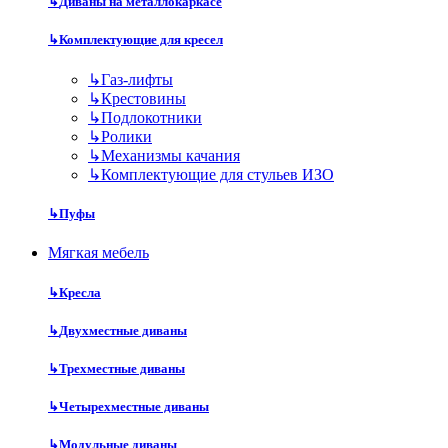
↳
Диваны на металлокаркасе
↳
Комплектующие для кресел
↳
Газ-лифты
↳
Крестовины
↳
Подлокотники
↳
Ролики
↳
Механизмы качания
↳
Комплектующие для стульев ИЗО
↳
Пуфы
Мягкая мебель
↳
Кресла
↳
Двухместные диваны
↳
Трехместные диваны
↳
Четырехместные диваны
↳
Модульные диваны