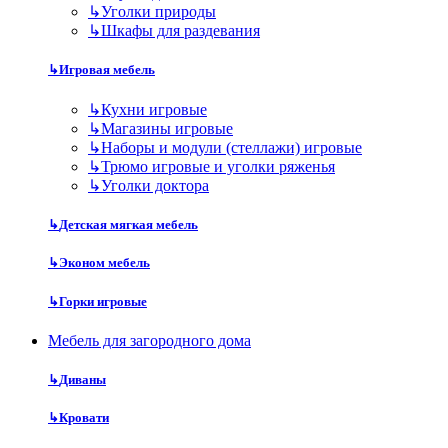
↳
Уголки природы
↳
Шкафы для раздевания
↳
Игровая мебель
↳
Кухни игровые
↳
Магазины игровые
↳
Наборы и модули (стеллажи) игровые
↳
Трюмо игровые и уголки ряженья
↳
Уголки доктора
↳
Детская мягкая мебель
↳
Эконом мебель
↳
Горки игровые
Мебель для загородного дома
↳
Диваны
↳
Кровати