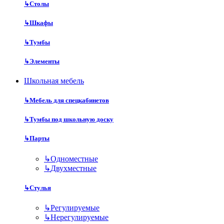
↳
Столы
↳
Шкафы
↳
Тумбы
↳
Элементы
Школьная мебель
↳
Мебель для спецкабинетов
↳
Тумбы под школьную доску
↳
Парты
↳
Одноместные
↳
Двухместные
↳
Стулья
↳
Регулируемые
↳
Нерегулируемые