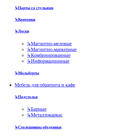
↳
Парты со стульями
↳
Конторки
↳
Доски
↳
Магнитно-меловые
↳
Магнитно-маркерные
↳
Комбинированные
↳
Информационные
↳
Мольберты
Мебель для общепита и кафе
↳
Подстолья
↳
Барные
↳
Металлокаркас
↳
Столешницы обеденные