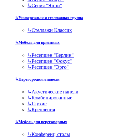
↳
Серия "Яппи"
↳
Универсальная стеллажная группа
↳
Стеллажи Классик
↳
Мебель для приемных
↳
Ресепшен "Берлин"
↳
Ресепшен "Фокус"
↳
Ресепшен "Эрго"
↳
Перегородки и панели
↳
Акустические панели
↳
Комбинированные
↳
Глухие
↳
Крепления
↳
Мебель для переговорных
↳
Конференц-столы