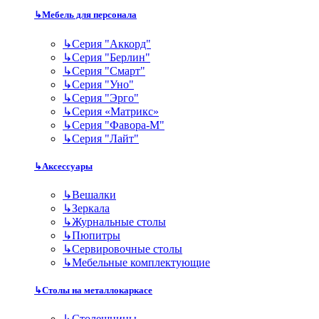
↳
Мебель для персонала
↳
Серия "Аккорд"
↳
Серия "Берлин"
↳
Серия "Смарт"
↳
Серия "Уно"
↳
Серия "Эрго"
↳
Серия «Матрикс»
↳
Серия "Фавора-М"
↳
Серия "Лайт"
↳
Аксессуары
↳
Вешалки
↳
Зеркала
↳
Журнальные столы
↳
Пюпитры
↳
Сервировочные столы
↳
Мебельные комплектующие
↳
Столы на металлокаркасе
↳
Столешницы