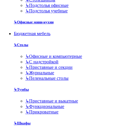
↳
Подстолья офисные
↳
Подстолья учебные
↳
Офисные мини-кухни
Бюджетная мебель
↳
Столы
↳
Офисные и компьютерные
↳
С надстройкой
↳
Приставные и секции
↳
Журнальные
↳
Пеленальные столы
↳
Тумбы
↳
Приставные и выкатные
↳
Функциональные
↳
Прикроватные
↳
Шкафы