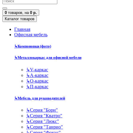
0
товаров,
на
0 р.
Каталог товаров
Главная
Офисная мебель
↳
Компоновки (фото)
↳
Металлокаркас для офисной мебели
↳
V-каркас
↳
А-каркас
↳
О-каркас
↳
П-каркас
↳
Мебель для руководителей
↳
Серия "Борн"
↳
Серия "Кватро"
↳
Серия "Люкс"
↳
Серия "Танрио"
↳
Серия "Фокус"