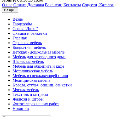
звоните с 9:30 до 18:00
О нас
Оплата
Доставка
Вакансии
Контакты
Соцсети
Каталог
Везде
Везде
Гардеробы
Серия "Люкс"
Скамьи и банкетки
Главная
Офисная мебель
Бюджетная мебель
Детская - дошкольная мебель
Мебель для загородного дома
Школьная мебель
Мебель для общепита и кафе
Металлическая мебель
Мебель из нержавеющей стали
Медицинская мебель
Кресла, стулья, секции, банкетки
Мягкая мебель
Текстиль и матрасы
Жалюзи и шторы
Фотогалерея наших работ
Новинки