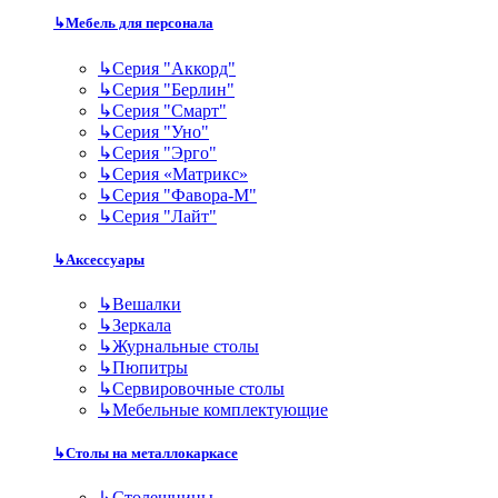
↳
Мебель для персонала
↳
Серия "Аккорд"
↳
Серия "Берлин"
↳
Серия "Смарт"
↳
Серия "Уно"
↳
Серия "Эрго"
↳
Серия «Матрикс»
↳
Серия "Фавора-М"
↳
Серия "Лайт"
↳
Аксессуары
↳
Вешалки
↳
Зеркала
↳
Журнальные столы
↳
Пюпитры
↳
Сервировочные столы
↳
Мебельные комплектующие
↳
Столы на металлокаркасе
↳
Столешницы