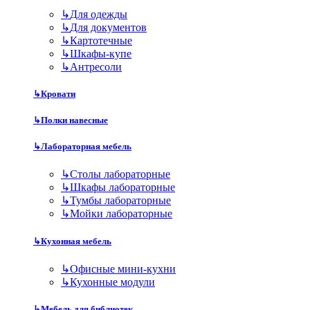
↳
Для одежды
↳
Для документов
↳
Картотечные
↳
Шкафы-купе
↳
Антресоли
↳
Кровати
↳
Полки навесные
↳
Лабораторная мебель
↳
Столы лабораторные
↳
Шкафы лабораторные
↳
Тумбы лабораторные
↳
Мойки лабораторные
↳
Кухонная мебель
↳
Офисные мини-кухни
↳
Кухонные модули
↳
Мебель для библиотек