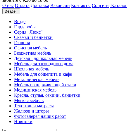
звоните с 9:30 до 18:00
О нас
Оплата
Доставка
Вакансии
Контакты
Соцсети
Каталог
Везде
Везде
Гардеробы
Серия "Люкс"
Скамьи и банкетки
Главная
Офисная мебель
Бюджетная мебель
Детская - дошкольная мебель
Мебель для загородного дома
Школьная мебель
Мебель для общепита и кафе
Металлическая мебель
Мебель из нержавеющей стали
Медицинская мебель
Кресла, стулья, секции, банкетки
Мягкая мебель
Текстиль и матрасы
Жалюзи и шторы
Фотогалерея наших работ
Новинки