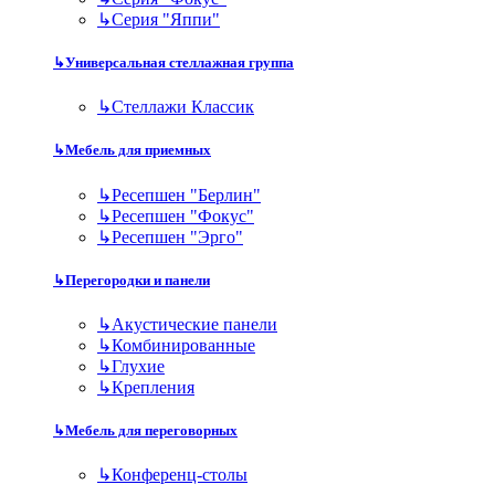
↳
Серия "Яппи"
↳
Универсальная стеллажная группа
↳
Стеллажи Классик
↳
Мебель для приемных
↳
Ресепшен "Берлин"
↳
Ресепшен "Фокус"
↳
Ресепшен "Эрго"
↳
Перегородки и панели
↳
Акустические панели
↳
Комбинированные
↳
Глухие
↳
Крепления
↳
Мебель для переговорных
↳
Конференц-столы