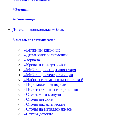
↳
Ресепшн
↳
Столешницы
Детская - дошкольная мебель
↳
Мебель для детских садов
↳
Витрины книжные
↳
Диванчики и скамейки
↳
Зеркала
↳
Кровати и надстройки
↳
Мебель для спортинвентаря
↳
Мебель для театрализации
↳
Наборы и комплекты стеллажей
↳
Подставки под поделки
↳
Полотенечницы и горшечницы
↳
Стеллажи и модули
↳
Столы детские
↳
Столы дидактические
↳
Столы на металлокаркасе
↳
Стулья детские