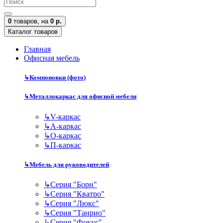
0
товаров,
на
0 р.
Каталог товаров
Главная
Офисная мебель
↳
Компоновки (фото)
↳
Металлокаркас для офисной мебели
↳
V-каркас
↳
А-каркас
↳
О-каркас
↳
П-каркас
↳
Мебель для руководителей
↳
Серия "Борн"
↳
Серия "Кватро"
↳
Серия "Люкс"
↳
Серия "Танрио"
↳
Серия "Фокус"