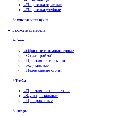
↳
Подстолья офисные
↳
Подстолья учебные
↳
Офисные мини-кухни
Бюджетная мебель
↳
Столы
↳
Офисные и компьютерные
↳
С надстройкой
↳
Приставные и секции
↳
Журнальные
↳
Пеленальные столы
↳
Тумбы
↳
Приставные и выкатные
↳
Функциональные
↳
Прикроватные
↳
Шкафы