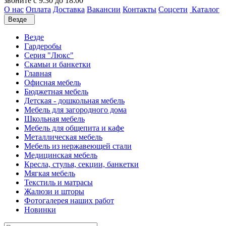
звоните с 9:30 до 18:00
О нас
Оплата
Доставка
Вакансии
Контакты
Соцсети
Каталог
Везде
Везде
Гардеробы
Серия "Люкс"
Скамьи и банкетки
Главная
Офисная мебель
Бюджетная мебель
Детская - дошкольная мебель
Мебель для загородного дома
Школьная мебель
Мебель для общепита и кафе
Металлическая мебель
Мебель из нержавеющей стали
Медицинская мебель
Кресла, стулья, секции, банкетки
Мягкая мебель
Текстиль и матрасы
Жалюзи и шторы
Фотогалерея наших работ
Новинки