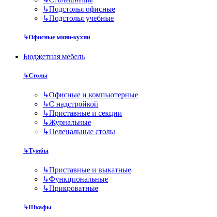
↳
Подстолья офисные
↳
Подстолья учебные
↳
Офисные мини-кухни
Бюджетная мебель
↳
Столы
↳
Офисные и компьютерные
↳
С надстройкой
↳
Приставные и секции
↳
Журнальные
↳
Пеленальные столы
↳
Тумбы
↳
Приставные и выкатные
↳
Функциональные
↳
Прикроватные
↳
Шкафы