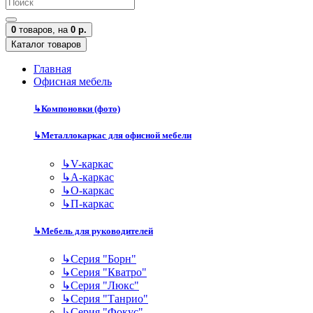
0
товаров,
на
0 р.
Каталог товаров
Главная
Офисная мебель
↳
Компоновки (фото)
↳
Металлокаркас для офисной мебели
↳
V-каркас
↳
А-каркас
↳
О-каркас
↳
П-каркас
↳
Мебель для руководителей
↳
Серия "Борн"
↳
Серия "Кватро"
↳
Серия "Люкс"
↳
Серия "Танрио"
↳
Серия "Фокус"