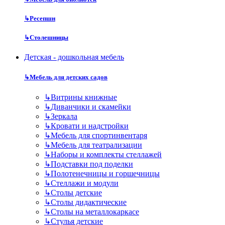
↳
Ресепшн
↳
Столешницы
Детская - дошкольная мебель
↳
Мебель для детских садов
↳
Витрины книжные
↳
Диванчики и скамейки
↳
Зеркала
↳
Кровати и надстройки
↳
Мебель для спортинвентаря
↳
Мебель для театрализации
↳
Наборы и комплекты стеллажей
↳
Подставки под поделки
↳
Полотенечницы и горшечницы
↳
Стеллажи и модули
↳
Столы детские
↳
Столы дидактические
↳
Столы на металлокаркасе
↳
Стулья детские