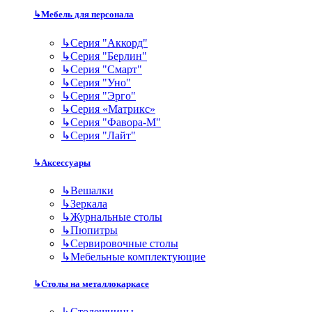
↳
Мебель для персонала
↳
Серия "Аккорд"
↳
Серия "Берлин"
↳
Серия "Смарт"
↳
Серия "Уно"
↳
Серия "Эрго"
↳
Серия «Матрикс»
↳
Серия "Фавора-М"
↳
Серия "Лайт"
↳
Аксессуары
↳
Вешалки
↳
Зеркала
↳
Журнальные столы
↳
Пюпитры
↳
Сервировочные столы
↳
Мебельные комплектующие
↳
Столы на металлокаркасе
↳
Столешницы