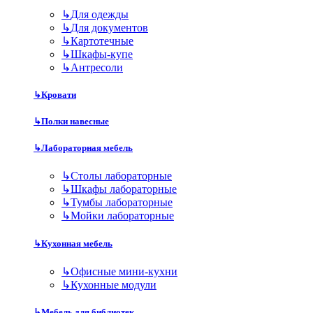
↳
Для одежды
↳
Для документов
↳
Картотечные
↳
Шкафы-купе
↳
Антресоли
↳
Кровати
↳
Полки навесные
↳
Лабораторная мебель
↳
Столы лабораторные
↳
Шкафы лабораторные
↳
Тумбы лабораторные
↳
Мойки лабораторные
↳
Кухонная мебель
↳
Офисные мини-кухни
↳
Кухонные модули
↳
Мебель для библиотек