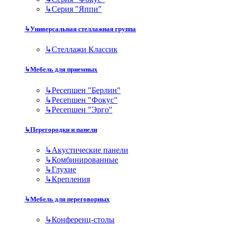
↳
Серия "Яппи"
↳
Универсальная стеллажная группа
↳
Стеллажи Классик
↳
Мебель для приемных
↳
Ресепшен "Берлин"
↳
Ресепшен "Фокус"
↳
Ресепшен "Эрго"
↳
Перегородки и панели
↳
Акустические панели
↳
Комбинированные
↳
Глухие
↳
Крепления
↳
Мебель для переговорных
↳
Конференц-столы