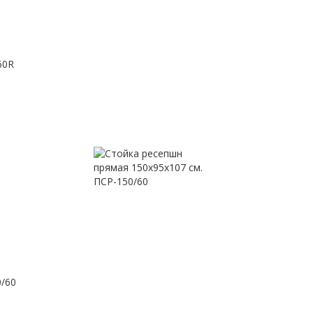
60R
0/60