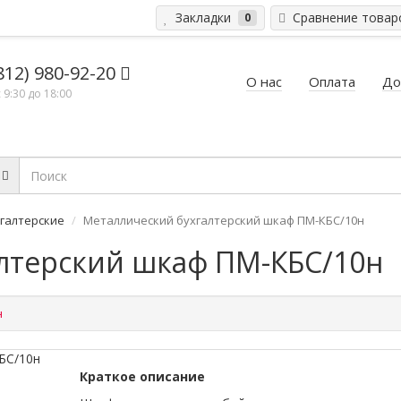
Закладки
Сравнение това
0
812) 980-92-20
О нас
Оплата
До
 9:30 до 18:00
галтерские
Металлический бухгалтерский шкаф ПМ-КБС/10н
лтерский шкаф ПМ-КБС/10н
н
Краткое описание