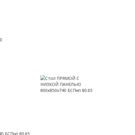
0
 БСПнп 80.65