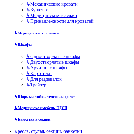
↳
Механические кровати
↳
Кушетки
↳
Медицинские тележки
↳
Принадлежности для кроватей
↳
Медицинские стеллажи
↳
Шкафы
↳
Одностворчатые шкафы
↳
Двухстворчатые шкафы
↳
Архивные шкафы
↳
Картотеки
↳
Для раздевалок
↳
Трейзеры
↳
Ширмы, стойки, тележки, прочее
↳
Медицинская мебель ЛДСП
↳
Банкетки и секции
Кресла, стулья, секции, банкетки