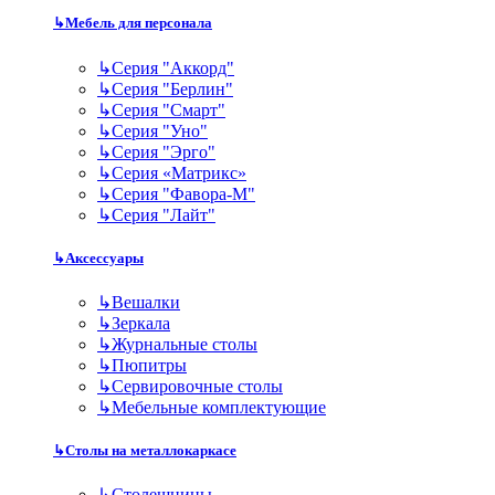
↳
Мебель для персонала
↳
Серия "Аккорд"
↳
Серия "Берлин"
↳
Серия "Смарт"
↳
Серия "Уно"
↳
Серия "Эрго"
↳
Серия «Матрикс»
↳
Серия "Фавора-М"
↳
Серия "Лайт"
↳
Аксессуары
↳
Вешалки
↳
Зеркала
↳
Журнальные столы
↳
Пюпитры
↳
Сервировочные столы
↳
Мебельные комплектующие
↳
Столы на металлокаркасе
↳
Столешницы