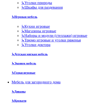
↳
Уголки природы
↳
Шкафы для раздевания
↳
Игровая мебель
↳
Кухни игровые
↳
Магазины игровые
↳
Наборы и модули (стеллажи) игровые
↳
Трюмо игровые и уголки ряженья
↳
Уголки доктора
↳
Детская мягкая мебель
↳
Эконом мебель
↳
Горки игровые
Мебель для загородного дома
↳
Диваны
↳
Кровати