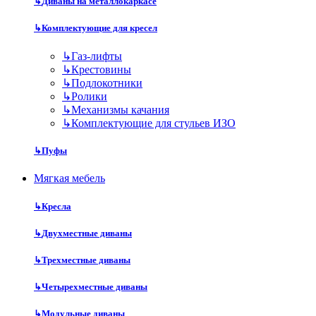
↳
Диваны на металлокаркасе
↳
Комплектующие для кресел
↳
Газ-лифты
↳
Крестовины
↳
Подлокотники
↳
Ролики
↳
Механизмы качания
↳
Комплектующие для стульев ИЗО
↳
Пуфы
Мягкая мебель
↳
Кресла
↳
Двухместные диваны
↳
Трехместные диваны
↳
Четырехместные диваны
↳
Модульные диваны