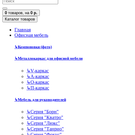
0
товаров,
на
0 р.
Каталог товаров
Главная
Офисная мебель
↳
Компоновки (фото)
↳
Металлокаркас для офисной мебели
↳
V-каркас
↳
А-каркас
↳
О-каркас
↳
П-каркас
↳
Мебель для руководителей
↳
Серия "Борн"
↳
Серия "Кватро"
↳
Серия "Люкс"
↳
Серия "Танрио"
↳
Серия "Фокус"