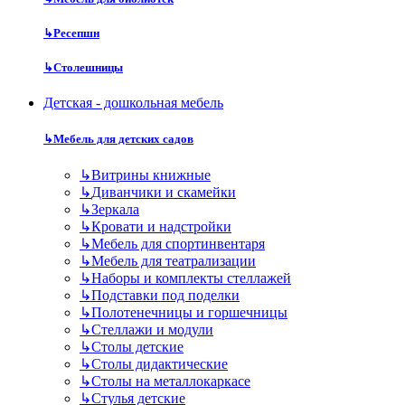
↳
Ресепшн
↳
Столешницы
Детская - дошкольная мебель
↳
Мебель для детских садов
↳
Витрины книжные
↳
Диванчики и скамейки
↳
Зеркала
↳
Кровати и надстройки
↳
Мебель для спортинвентаря
↳
Мебель для театрализации
↳
Наборы и комплекты стеллажей
↳
Подставки под поделки
↳
Полотенечницы и горшечницы
↳
Стеллажи и модули
↳
Столы детские
↳
Столы дидактические
↳
Столы на металлокаркасе
↳
Стулья детские