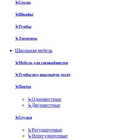
↳
Столы
↳
Шкафы
↳
Тумбы
↳
Элементы
Школьная мебель
↳
Мебель для спецкабинетов
↳
Тумбы под школьную доску
↳
Парты
↳
Одноместные
↳
Двухместные
↳
Стулья
↳
Регулируемые
↳
Нерегулируемые