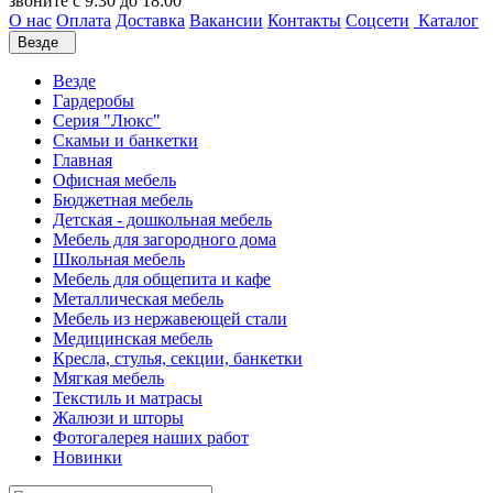
звоните с 9:30 до 18:00
О нас
Оплата
Доставка
Вакансии
Контакты
Соцсети
Каталог
Везде
Везде
Гардеробы
Серия "Люкс"
Скамьи и банкетки
Главная
Офисная мебель
Бюджетная мебель
Детская - дошкольная мебель
Мебель для загородного дома
Школьная мебель
Мебель для общепита и кафе
Металлическая мебель
Мебель из нержавеющей стали
Медицинская мебель
Кресла, стулья, секции, банкетки
Мягкая мебель
Текстиль и матрасы
Жалюзи и шторы
Фотогалерея наших работ
Новинки