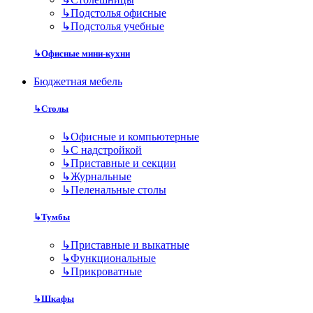
↳
Подстолья офисные
↳
Подстолья учебные
↳
Офисные мини-кухни
Бюджетная мебель
↳
Столы
↳
Офисные и компьютерные
↳
С надстройкой
↳
Приставные и секции
↳
Журнальные
↳
Пеленальные столы
↳
Тумбы
↳
Приставные и выкатные
↳
Функциональные
↳
Прикроватные
↳
Шкафы