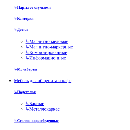
↳
Парты со стульями
↳
Конторки
↳
Доски
↳
Магнитно-меловые
↳
Магнитно-маркерные
↳
Комбинированные
↳
Информационные
↳
Мольберты
Мебель для общепита и кафе
↳
Подстолья
↳
Барные
↳
Металлокаркас
↳
Столешницы обеденные