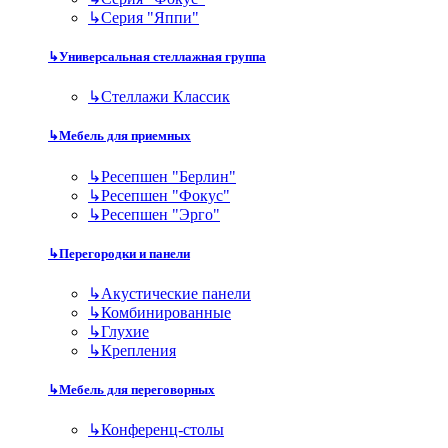
↳
Серия "Яппи"
↳
Универсальная стеллажная группа
↳
Стеллажи Классик
↳
Мебель для приемных
↳
Ресепшен "Берлин"
↳
Ресепшен "Фокус"
↳
Ресепшен "Эрго"
↳
Перегородки и панели
↳
Акустические панели
↳
Комбинированные
↳
Глухие
↳
Крепления
↳
Мебель для переговорных
↳
Конференц-столы