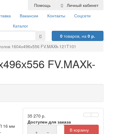
Помощь
Личный кабинет
тавка
Вакансии
Контакты
Соцсети
Каталог
0
товаров,
на
0 р.
столов 1604х496х556 FV.MAXk-121T101
4х496х556 FV.MAXk-
35 270 р.
Доступен для заказа
П 16 мм
В корзину
-
+
−