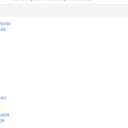
/60
/60
60R