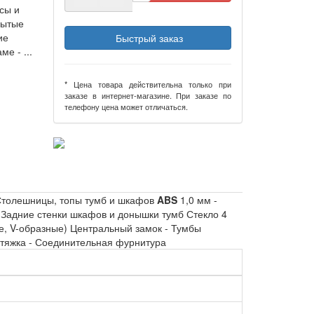
сы и
рытые
ие
Быстрый заказ
е - ...
* Цена товара действительна только при
заказе в интернет-магазине. При заказе по
телефону цена может отличаться.
Столешницы, топы тумб и шкафов
ABS
1,0 мм -
 Задние стенки шкафов и донышки тумб Стекло 4
е, V-образные) Центральный замок - Тумбы
тяжка - Соединительная фурнитура