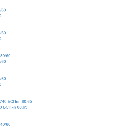
0
0
/60
0
 БСПнп 80.65