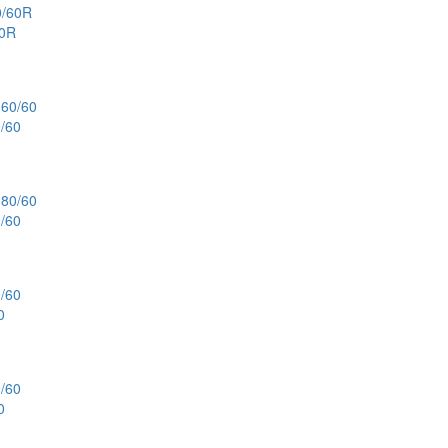
60R
/60
/60
0
0