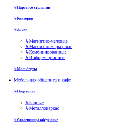
↳
Парты со стульями
↳
Конторки
↳
Доски
↳
Магнитно-меловые
↳
Магнитно-маркерные
↳
Комбинированные
↳
Информационные
↳
Мольберты
Мебель для общепита и кафе
↳
Подстолья
↳
Барные
↳
Металлокаркас
↳
Столешницы обеденные