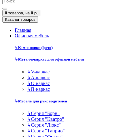
0
товаров,
на
0 р.
Каталог товаров
Главная
Офисная мебель
↳
Компоновки (фото)
↳
Металлокаркас для офисной мебели
↳
V-каркас
↳
А-каркас
↳
О-каркас
↳
П-каркас
↳
Мебель для руководителей
↳
Серия "Борн"
↳
Серия "Кватро"
↳
Серия "Люкс"
↳
Серия "Танрио"
↳
Серия "Фокус"