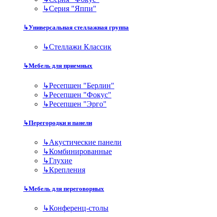
↳
Серия "Яппи"
↳
Универсальная стеллажная группа
↳
Стеллажи Классик
↳
Мебель для приемных
↳
Ресепшен "Берлин"
↳
Ресепшен "Фокус"
↳
Ресепшен "Эрго"
↳
Перегородки и панели
↳
Акустические панели
↳
Комбинированные
↳
Глухие
↳
Крепления
↳
Мебель для переговорных
↳
Конференц-столы