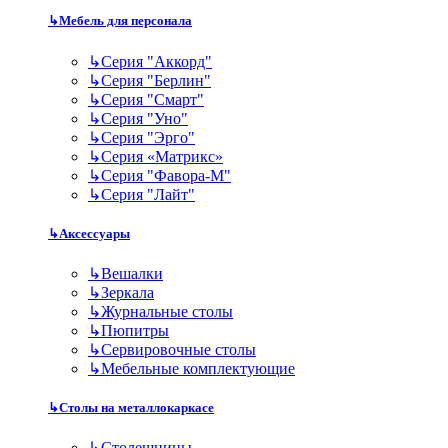
↳
Мебель для персонала
↳
Серия "Аккорд"
↳
Серия "Берлин"
↳
Серия "Смарт"
↳
Серия "Уно"
↳
Серия "Эрго"
↳
Серия «Матрикс»
↳
Серия "Фавора-М"
↳
Серия "Лайт"
↳
Аксессуары
↳
Вешалки
↳
Зеркала
↳
Журнальные столы
↳
Пюпитры
↳
Сервировочные столы
↳
Мебельные комплектующие
↳
Столы на металлокаркасе
↳
Столешницы