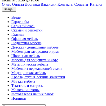
звоните с 9:30 до 18:00
О нас
Оплата
Доставка
Вакансии
Контакты
Соцсети
Каталог
Везде
Везде
Гардеробы
Серия "Люкс"
Скамьи и банкетки
Главная
Офисная мебель
Бюджетная мебель
Детская - дошкольная мебель
Мебель для загородного дома
Школьная мебель
Мебель для общепита и кафе
Металлическая мебель
Мебель из нержавеющей стали
Медицинская мебель
Кресла, стулья, секции, банкетки
Мягкая мебель
Текстиль и матрасы
Жалюзи и шторы
Фотогалерея наших работ
Новинки