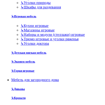
↳
Уголки природы
↳
Шкафы для раздевания
↳
Игровая мебель
↳
Кухни игровые
↳
Магазины игровые
↳
Наборы и модули (стеллажи) игровые
↳
Трюмо игровые и уголки ряженья
↳
Уголки доктора
↳
Детская мягкая мебель
↳
Эконом мебель
↳
Горки игровые
Мебель для загородного дома
↳
Диваны
↳
Кровати