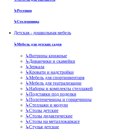
↳
Ресепшн
↳
Столешницы
Детская - дошкольная мебель
↳
Мебель для детских садов
↳
Витрины книжные
↳
Диванчики и скамейки
↳
Зеркала
↳
Кровати и надстройки
↳
Мебель для спортинвентаря
↳
Мебель для театрализации
↳
Наборы и комплекты стеллажей
↳
Подставки под поделки
↳
Полотенечницы и горшечницы
↳
Стеллажи и модули
↳
Столы детские
↳
Столы дидактические
↳
Столы на металлокаркасе
↳
Стулья детские