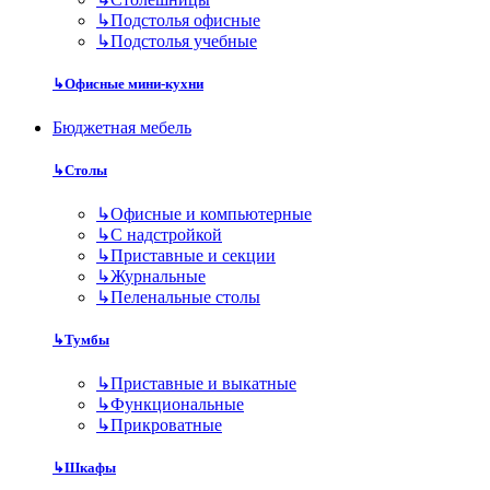
↳
Подстолья офисные
↳
Подстолья учебные
↳
Офисные мини-кухни
Бюджетная мебель
↳
Столы
↳
Офисные и компьютерные
↳
С надстройкой
↳
Приставные и секции
↳
Журнальные
↳
Пеленальные столы
↳
Тумбы
↳
Приставные и выкатные
↳
Функциональные
↳
Прикроватные
↳
Шкафы