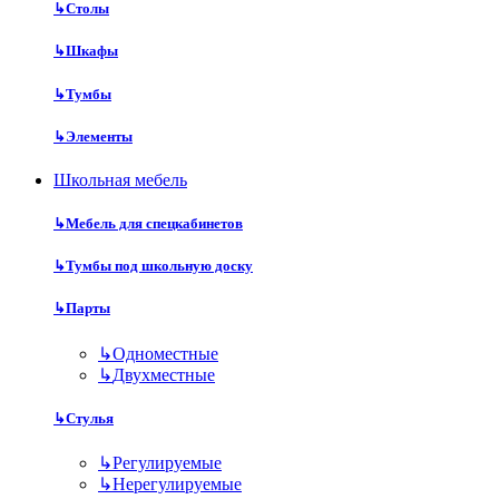
↳
Столы
↳
Шкафы
↳
Тумбы
↳
Элементы
Школьная мебель
↳
Мебель для спецкабинетов
↳
Тумбы под школьную доску
↳
Парты
↳
Одноместные
↳
Двухместные
↳
Стулья
↳
Регулируемые
↳
Нерегулируемые