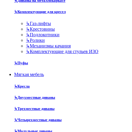
↳
Диваны на металлокаркасе
↳
Комплектующие для кресел
↳
Газ-лифты
↳
Крестовины
↳
Подлокотники
↳
Ролики
↳
Механизмы качания
↳
Комплектующие для стульев ИЗО
↳
Пуфы
Мягкая мебель
↳
Кресла
↳
Двухместные диваны
↳
Трехместные диваны
↳
Четырехместные диваны
↳
Модульные диваны