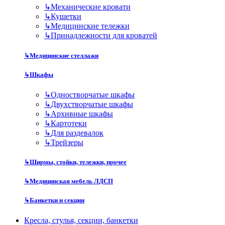
↳
Механические кровати
↳
Кушетки
↳
Медицинские тележки
↳
Принадлежности для кроватей
↳
Медицинские стеллажи
↳
Шкафы
↳
Одностворчатые шкафы
↳
Двухстворчатые шкафы
↳
Архивные шкафы
↳
Картотеки
↳
Для раздевалок
↳
Трейзеры
↳
Ширмы, стойки, тележки, прочее
↳
Медицинская мебель ЛДСП
↳
Банкетки и секции
Кресла, стулья, секции, банкетки