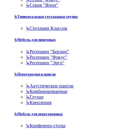
↳
Серия "Яппи"
↳
Универсальная стеллажная группа
↳
Стеллажи Классик
↳
Мебель для приемных
↳
Ресепшен "Берлин"
↳
Ресепшен "Фокус"
↳
Ресепшен "Эрго"
↳
Перегородки и панели
↳
Акустические панели
↳
Комбинированные
↳
Глухие
↳
Крепления
↳
Мебель для переговорных
↳
Конференц-столы