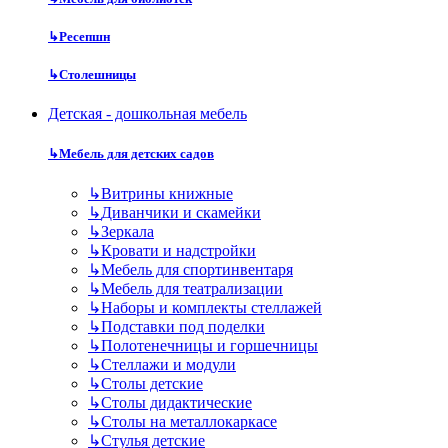
↳
Ресепшн
↳
Столешницы
Детская - дошкольная мебель
↳
Мебель для детских садов
↳
Витрины книжные
↳
Диванчики и скамейки
↳
Зеркала
↳
Кровати и надстройки
↳
Мебель для спортинвентаря
↳
Мебель для театрализации
↳
Наборы и комплекты стеллажей
↳
Подставки под поделки
↳
Полотенечницы и горшечницы
↳
Стеллажи и модули
↳
Столы детские
↳
Столы дидактические
↳
Столы на металлокаркасе
↳
Стулья детские