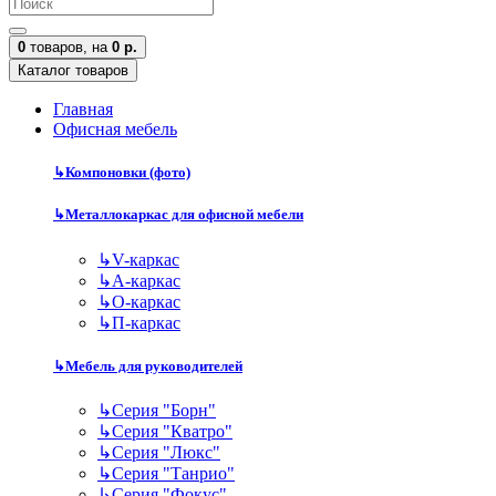
0
товаров,
на
0 р.
Каталог товаров
Главная
Офисная мебель
↳
Компоновки (фото)
↳
Металлокаркас для офисной мебели
↳
V-каркас
↳
А-каркас
↳
О-каркас
↳
П-каркас
↳
Мебель для руководителей
↳
Серия "Борн"
↳
Серия "Кватро"
↳
Серия "Люкс"
↳
Серия "Танрио"
↳
Серия "Фокус"