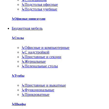
↳
Подстолья офисные
↳
Подстолья учебные
↳
Офисные мини-кухни
Бюджетная мебель
↳
Столы
↳
Офисные и компьютерные
↳
С надстройкой
↳
Приставные и секции
↳
Журнальные
↳
Пеленальные столы
↳
Тумбы
↳
Приставные и выкатные
↳
Функциональные
↳
Прикроватные
↳
Шкафы