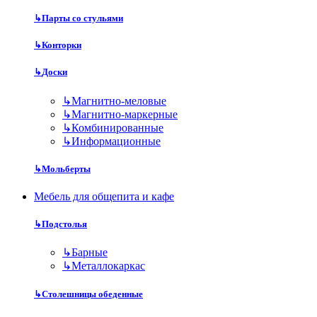
↳
Парты со стульями
↳
Конторки
↳
Доски
↳
Магнитно-меловые
↳
Магнитно-маркерные
↳
Комбинированные
↳
Информационные
↳
Мольберты
Мебель для общепита и кафе
↳
Подстолья
↳
Барные
↳
Металлокаркас
↳
Столешницы обеденные