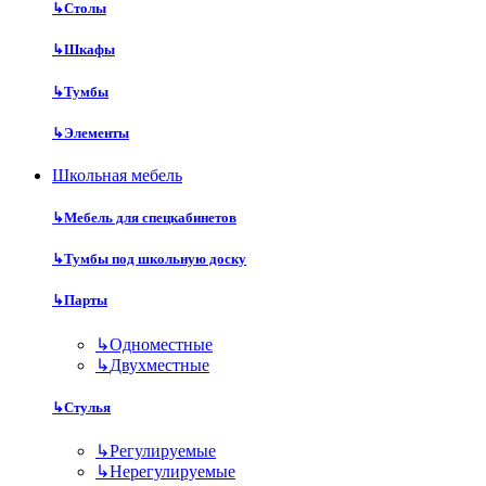
↳
Столы
↳
Шкафы
↳
Тумбы
↳
Элементы
Школьная мебель
↳
Мебель для спецкабинетов
↳
Тумбы под школьную доску
↳
Парты
↳
Одноместные
↳
Двухместные
↳
Стулья
↳
Регулируемые
↳
Нерегулируемые