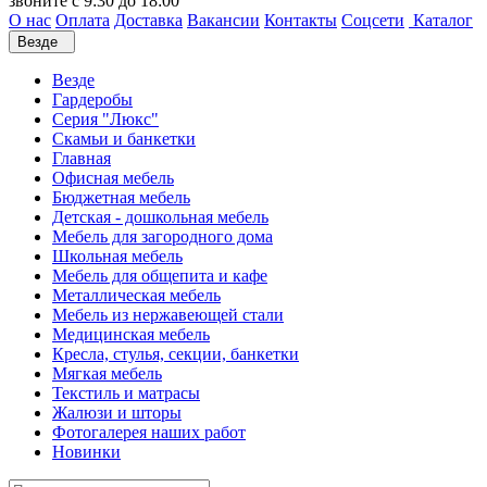
звоните с 9:30 до 18:00
О нас
Оплата
Доставка
Вакансии
Контакты
Соцсети
Каталог
Везде
Везде
Гардеробы
Серия "Люкс"
Скамьи и банкетки
Главная
Офисная мебель
Бюджетная мебель
Детская - дошкольная мебель
Мебель для загородного дома
Школьная мебель
Мебель для общепита и кафе
Металлическая мебель
Мебель из нержавеющей стали
Медицинская мебель
Кресла, стулья, секции, банкетки
Мягкая мебель
Текстиль и матрасы
Жалюзи и шторы
Фотогалерея наших работ
Новинки