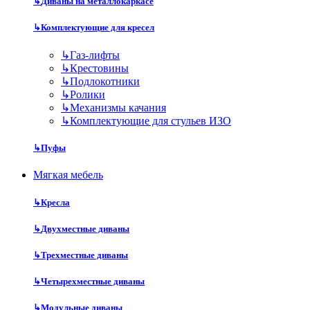
↳
Диваны на металлокаркасе
↳
Комплектующие для кресел
↳
Газ-лифты
↳
Крестовины
↳
Подлокотники
↳
Ролики
↳
Механизмы качания
↳
Комплектующие для стульев ИЗО
↳
Пуфы
Мягкая мебель
↳
Кресла
↳
Двухместные диваны
↳
Трехместные диваны
↳
Четырехместные диваны
↳
Модульные диваны