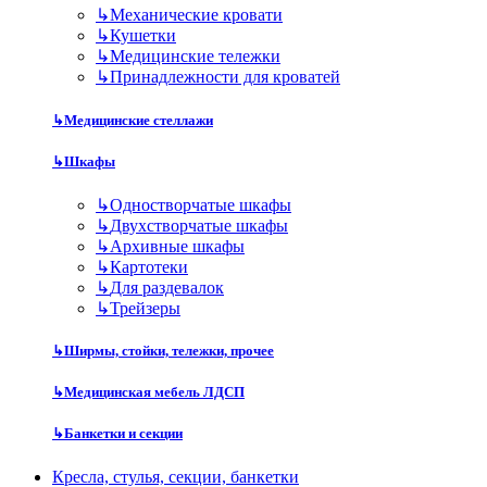
↳
Механические кровати
↳
Кушетки
↳
Медицинские тележки
↳
Принадлежности для кроватей
↳
Медицинские стеллажи
↳
Шкафы
↳
Одностворчатые шкафы
↳
Двухстворчатые шкафы
↳
Архивные шкафы
↳
Картотеки
↳
Для раздевалок
↳
Трейзеры
↳
Ширмы, стойки, тележки, прочее
↳
Медицинская мебель ЛДСП
↳
Банкетки и секции
Кресла, стулья, секции, банкетки