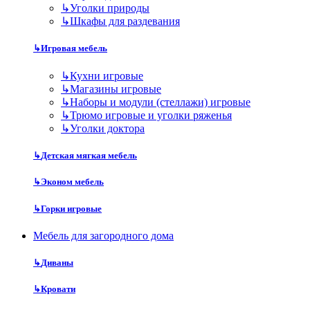
↳
Уголки природы
↳
Шкафы для раздевания
↳
Игровая мебель
↳
Кухни игровые
↳
Магазины игровые
↳
Наборы и модули (стеллажи) игровые
↳
Трюмо игровые и уголки ряженья
↳
Уголки доктора
↳
Детская мягкая мебель
↳
Эконом мебель
↳
Горки игровые
Мебель для загородного дома
↳
Диваны
↳
Кровати