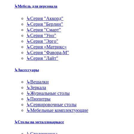
↳
Мебель для персонала
↳
Серия "Аккорд"
↳
Серия "Берлин"
↳
Серия "Смарт"
↳
Серия "Уно"
↳
Серия "Эрго"
↳
Серия «Матрикс»
↳
Серия "Фавора-М"
↳
Серия "Лайт"
↳
Аксессуары
↳
Вешалки
↳
Зеркала
↳
Журнальные столы
↳
Пюпитры
↳
Сервировочные столы
↳
Мебельные комплектующие
↳
Столы на металлокаркасе
↳
Столешницы