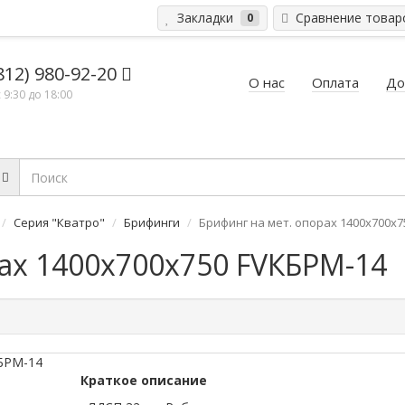
Закладки
Сравнение това
0
812) 980-92-20
О нас
Оплата
До
 9:30 до 18:00
Серия "Кватро"
Брифинги
Брифинг на мет. опорах 1400х700х7
ах 1400х700х750 FVКБРМ-14
Краткое описание