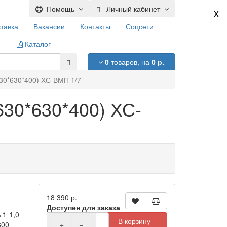
Помощь
Личный кабинет
x
тавка
Вакансии
Контакты
Соцсети
Каталог
0
товаров,
на
0 р.
30*630*400) ХС-ВМП 1/7
630*630*400) ХС-
18 390 р.
Доступен для заказа
 t=1,0
В корзину
800
+
−