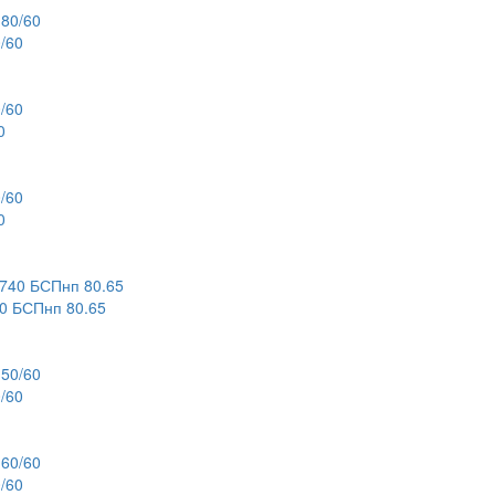
/60
0
0
 БСПнп 80.65
/60
/60