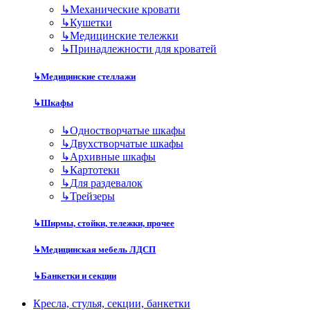
↳
Механические кровати
↳
Кушетки
↳
Медицинские тележки
↳
Принадлежности для кроватей
↳
Медицинские стеллажи
↳
Шкафы
↳
Одностворчатые шкафы
↳
Двухстворчатые шкафы
↳
Архивные шкафы
↳
Картотеки
↳
Для раздевалок
↳
Трейзеры
↳
Ширмы, стойки, тележки, прочее
↳
Медицинская мебель ЛДСП
↳
Банкетки и секции
Кресла, стулья, секции, банкетки