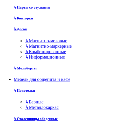
↳
Парты со стульями
↳
Конторки
↳
Доски
↳
Магнитно-меловые
↳
Магнитно-маркерные
↳
Комбинированные
↳
Информационные
↳
Мольберты
Мебель для общепита и кафе
↳
Подстолья
↳
Барные
↳
Металлокаркас
↳
Столешницы обеденные