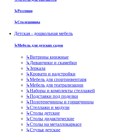
↳
Ресепшн
↳
Столешницы
Детская - дошкольная мебель
↳
Мебель для детских садов
↳
Витрины книжные
↳
Диванчики и скамейки
↳
Зеркала
↳
Кровати и надстройки
↳
Мебель для спортинвентаря
↳
Мебель для театрализации
↳
Наборы и комплекты стеллажей
↳
Подставки под поделки
↳
Полотенечницы и горшечницы
↳
Стеллажи и модули
↳
Столы детские
↳
Столы дидактические
↳
Столы на металлокаркасе
↳
Стулья детские