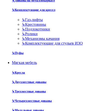
↳
Диваны на металлокаркасе
↳
Комплектующие для кресел
↳
Газ-лифты
↳
Крестовины
↳
Подлокотники
↳
Ролики
↳
Механизмы качания
↳
Комплектующие для стульев ИЗО
↳
Пуфы
Мягкая мебель
↳
Кресла
↳
Двухместные диваны
↳
Трехместные диваны
↳
Четырехместные диваны
↳
Модульные диваны