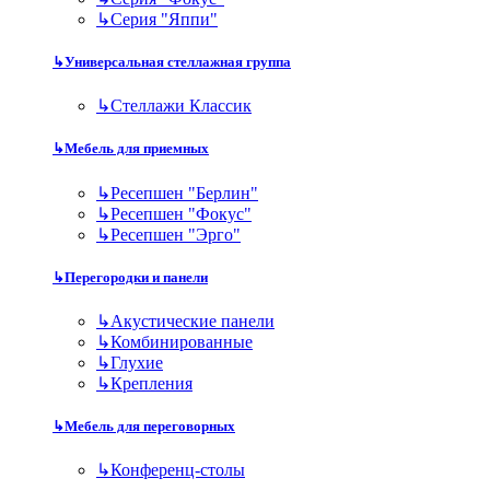
↳
Серия "Яппи"
↳
Универсальная стеллажная группа
↳
Стеллажи Классик
↳
Мебель для приемных
↳
Ресепшен "Берлин"
↳
Ресепшен "Фокус"
↳
Ресепшен "Эрго"
↳
Перегородки и панели
↳
Акустические панели
↳
Комбинированные
↳
Глухие
↳
Крепления
↳
Мебель для переговорных
↳
Конференц-столы