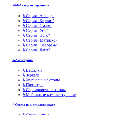
↳
Мебель для персонала
↳
Серия "Аккорд"
↳
Серия "Берлин"
↳
Серия "Смарт"
↳
Серия "Уно"
↳
Серия "Эрго"
↳
Серия «Матрикс»
↳
Серия "Фавора-М"
↳
Серия "Лайт"
↳
Аксессуары
↳
Вешалки
↳
Зеркала
↳
Журнальные столы
↳
Пюпитры
↳
Сервировочные столы
↳
Мебельные комплектующие
↳
Столы на металлокаркасе
↳
Столешницы