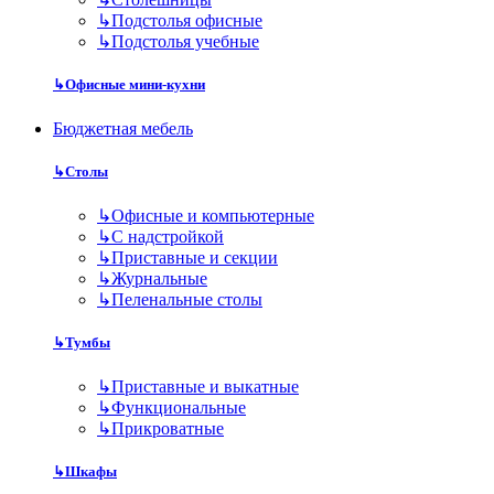
↳
Подстолья офисные
↳
Подстолья учебные
↳
Офисные мини-кухни
Бюджетная мебель
↳
Столы
↳
Офисные и компьютерные
↳
С надстройкой
↳
Приставные и секции
↳
Журнальные
↳
Пеленальные столы
↳
Тумбы
↳
Приставные и выкатные
↳
Функциональные
↳
Прикроватные
↳
Шкафы