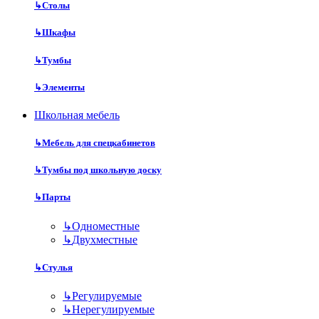
↳
Столы
↳
Шкафы
↳
Тумбы
↳
Элементы
Школьная мебель
↳
Мебель для спецкабинетов
↳
Тумбы под школьную доску
↳
Парты
↳
Одноместные
↳
Двухместные
↳
Стулья
↳
Регулируемые
↳
Нерегулируемые