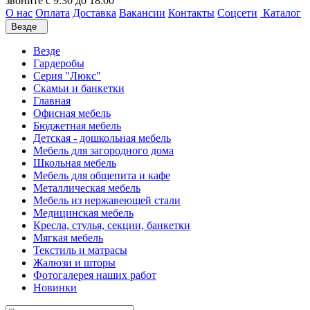
звоните с 9:30 до 18:00
О нас
Оплата
Доставка
Вакансии
Контакты
Соцсети
Каталог
Везде
Везде
Гардеробы
Серия "Люкс"
Скамьи и банкетки
Главная
Офисная мебель
Бюджетная мебель
Детская - дошкольная мебель
Мебель для загородного дома
Школьная мебель
Мебель для общепита и кафе
Металлическая мебель
Мебель из нержавеющей стали
Медицинская мебель
Кресла, стулья, секции, банкетки
Мягкая мебель
Текстиль и матрасы
Жалюзи и шторы
Фотогалерея наших работ
Новинки