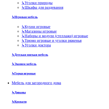
↳
Уголки природы
↳
Шкафы для раздевания
↳
Игровая мебель
↳
Кухни игровые
↳
Магазины игровые
↳
Наборы и модули (стеллажи) игровые
↳
Трюмо игровые и уголки ряженья
↳
Уголки доктора
↳
Детская мягкая мебель
↳
Эконом мебель
↳
Горки игровые
Мебель для загородного дома
↳
Диваны
↳
Кровати