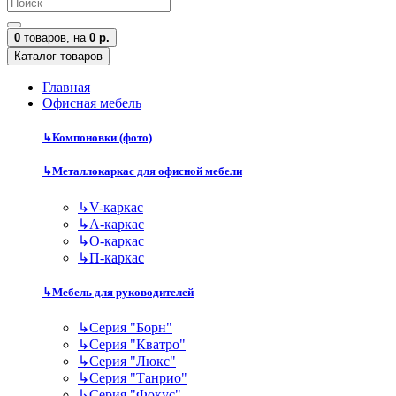
0
товаров,
на
0 р.
Каталог товаров
Главная
Офисная мебель
↳
Компоновки (фото)
↳
Металлокаркас для офисной мебели
↳
V-каркас
↳
А-каркас
↳
О-каркас
↳
П-каркас
↳
Мебель для руководителей
↳
Серия "Борн"
↳
Серия "Кватро"
↳
Серия "Люкс"
↳
Серия "Танрио"
↳
Серия "Фокус"