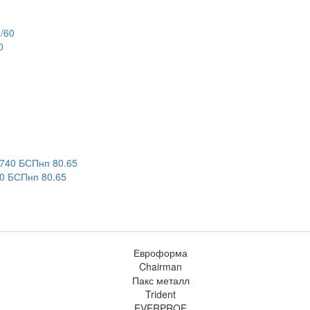
0
 БСПнп 80.65