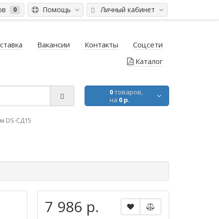
ов
Помощь
Личный кабинет
0
ставка
Вакансии
Контакты
Соцсети
Каталог
0
товаров,
на
0 р.
м DS-СД15
7 986 р.