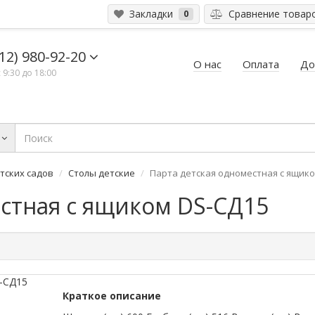
Закладки
Сравнение товар
0
12) 980-92-20
О нас
Оплата
До
 9:30 до 18:00
тских садов
Столы детские
Парта детская одноместная с ящико
естная с ящиком DS-СД15
Краткое описание