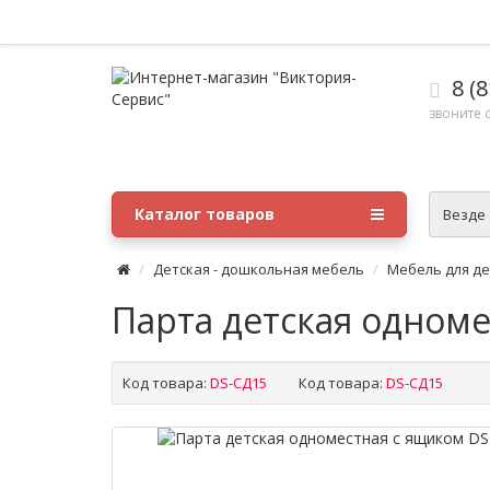
8 (8
звоните с
Каталог товаров
Везде
Детская - дошкольная мебель
Мебель для де
Парта детская одном
Код товара:
DS-СД15
Код товара:
DS-СД15