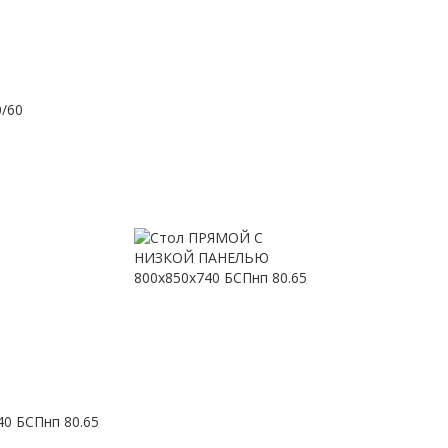
0/60
 БСПнп 80.65