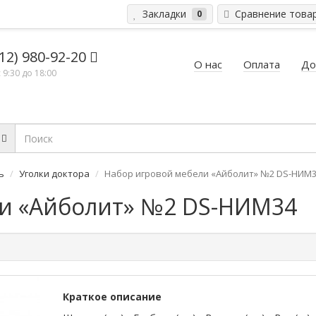
Закладки
Сравнение това
0
12) 980-92-20
О нас
Оплата
До
 9:30 до 18:00
ь
Уголки доктора
Набор игровой мебели «Айболит» №2 DS-НИМ
ли «Айболит» №2 DS-НИМ34
Краткое описание