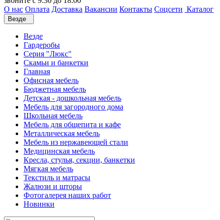
звоните с 9:30 до 18:00
О нас
Оплата
Доставка
Вакансии
Контакты
Соцсети
Каталог
Везде
Везде
Гардеробы
Серия "Люкс"
Скамьи и банкетки
Главная
Офисная мебель
Бюджетная мебель
Детская - дошкольная мебель
Мебель для загородного дома
Школьная мебель
Мебель для общепита и кафе
Металлическая мебель
Мебель из нержавеющей стали
Медицинская мебель
Кресла, стулья, секции, банкетки
Мягкая мебель
Текстиль и матрасы
Жалюзи и шторы
Фотогалерея наших работ
Новинки