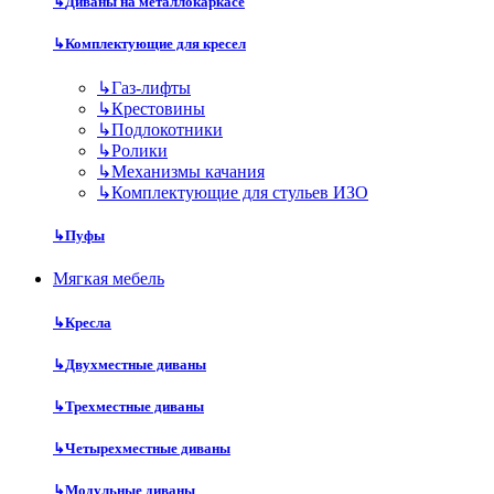
↳
Диваны на металлокаркасе
↳
Комплектующие для кресел
↳
Газ-лифты
↳
Крестовины
↳
Подлокотники
↳
Ролики
↳
Механизмы качания
↳
Комплектующие для стульев ИЗО
↳
Пуфы
Мягкая мебель
↳
Кресла
↳
Двухместные диваны
↳
Трехместные диваны
↳
Четырехместные диваны
↳
Модульные диваны