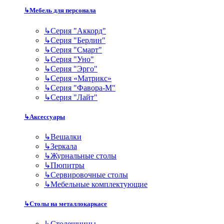
↳
Мебель для персонала
↳
Серия "Аккорд"
↳
Серия "Берлин"
↳
Серия "Смарт"
↳
Серия "Уно"
↳
Серия "Эрго"
↳
Серия «Матрикс»
↳
Серия "Фавора-М"
↳
Серия "Лайт"
↳
Аксессуары
↳
Вешалки
↳
Зеркала
↳
Журнальные столы
↳
Пюпитры
↳
Сервировочные столы
↳
Мебельные комплектующие
↳
Столы на металлокаркасе
↳
Столешницы