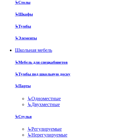
↳
Столы
↳
Шкафы
↳
Тумбы
↳
Элементы
Школьная мебель
↳
Мебель для спецкабинетов
↳
Тумбы под школьную доску
↳
Парты
↳
Одноместные
↳
Двухместные
↳
Стулья
↳
Регулируемые
↳
Нерегулируемые