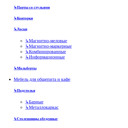
↳
Парты со стульями
↳
Конторки
↳
Доски
↳
Магнитно-меловые
↳
Магнитно-маркерные
↳
Комбинированные
↳
Информационные
↳
Мольберты
Мебель для общепита и кафе
↳
Подстолья
↳
Барные
↳
Металлокаркас
↳
Столешницы обеденные