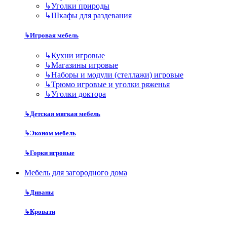
↳
Уголки природы
↳
Шкафы для раздевания
↳
Игровая мебель
↳
Кухни игровые
↳
Магазины игровые
↳
Наборы и модули (стеллажи) игровые
↳
Трюмо игровые и уголки ряженья
↳
Уголки доктора
↳
Детская мягкая мебель
↳
Эконом мебель
↳
Горки игровые
Мебель для загородного дома
↳
Диваны
↳
Кровати