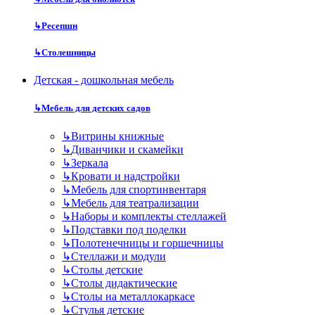
↳
Ресепшн
↳
Столешницы
Детская - дошкольная мебель
↳
Мебель для детских садов
↳
Витрины книжные
↳
Диванчики и скамейки
↳
Зеркала
↳
Кровати и надстройки
↳
Мебель для спортинвентаря
↳
Мебель для театрализации
↳
Наборы и комплекты стеллажей
↳
Подставки под поделки
↳
Полотенечницы и горшечницы
↳
Стеллажи и модули
↳
Столы детские
↳
Столы дидактические
↳
Столы на металлокаркасе
↳
Стулья детские