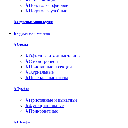
↳
Подстолья офисные
↳
Подстолья учебные
↳
Офисные мини-кухни
Бюджетная мебель
↳
Столы
↳
Офисные и компьютерные
↳
С надстройкой
↳
Приставные и секции
↳
Журнальные
↳
Пеленальные столы
↳
Тумбы
↳
Приставные и выкатные
↳
Функциональные
↳
Прикроватные
↳
Шкафы