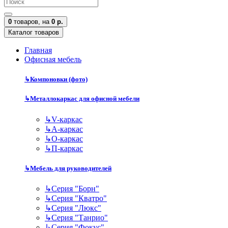
0
товаров,
на
0 р.
Каталог товаров
Главная
Офисная мебель
↳
Компоновки (фото)
↳
Металлокаркас для офисной мебели
↳
V-каркас
↳
А-каркас
↳
О-каркас
↳
П-каркас
↳
Мебель для руководителей
↳
Серия "Борн"
↳
Серия "Кватро"
↳
Серия "Люкс"
↳
Серия "Танрио"
↳
Серия "Фокус"