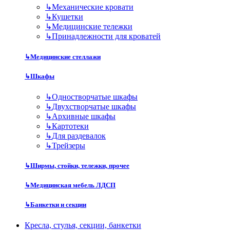
↳
Механические кровати
↳
Кушетки
↳
Медицинские тележки
↳
Принадлежности для кроватей
↳
Медицинские стеллажи
↳
Шкафы
↳
Одностворчатые шкафы
↳
Двухстворчатые шкафы
↳
Архивные шкафы
↳
Картотеки
↳
Для раздевалок
↳
Трейзеры
↳
Ширмы, стойки, тележки, прочее
↳
Медицинская мебель ЛДСП
↳
Банкетки и секции
Кресла, стулья, секции, банкетки