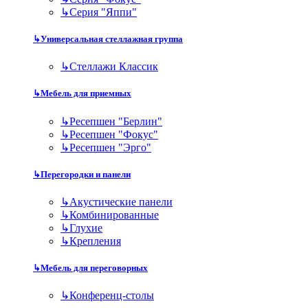
↳
Серия "Яппи"
↳
Универсальная стеллажная группа
↳
Стеллажи Классик
↳
Мебель для приемных
↳
Ресепшен "Берлин"
↳
Ресепшен "Фокус"
↳
Ресепшен "Эрго"
↳
Перегородки и панели
↳
Акустические панели
↳
Комбинированные
↳
Глухие
↳
Крепления
↳
Мебель для переговорных
↳
Конференц-столы